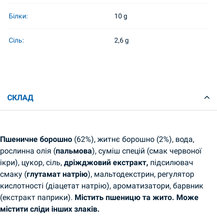
Білки:
10 g
Сіль:
2,6 g
СКЛАД
Пшеничне борошно
(62%), житнє борошно (2%), вода,
рослинна олія (
пальмова
), суміш спецій (смак червоної
ікри), цукор, сіль,
дріжджовий екстракт,
підсилювач
смаку (
глутамат натрію
), мальтодекстрин, регулятор
кислотності (діацетат натрію), ароматизатори, барвник
(екстракт паприки).
Містить пшеницю та жито. Може
містити сліди інших злаків.