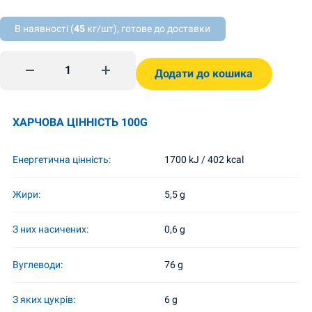
В наявності (
45
кг/шт), готове до доставки
Leipätikut mäti 50g Flint quantity
Додати до кошика
ХАРЧОВА ЦІННІСТЬ 100G
Енергетична цінність:
1700 kJ / 402 kcal
Жири:
5,5 g
З них насичених:
0,6 g
Вуглеводи:
76 g
З яких цукрів:
6 g