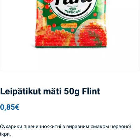
Leipätikut mäti 50g Flint
0,85
€
Cухарики пшенично-житні з виразним смаком червоної
ікри.