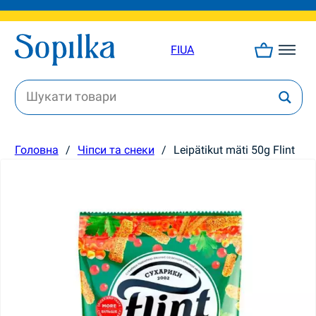
FI
UA
Головна
/
Чіпси та снеки
/
Leipätikut mäti 50g Flint