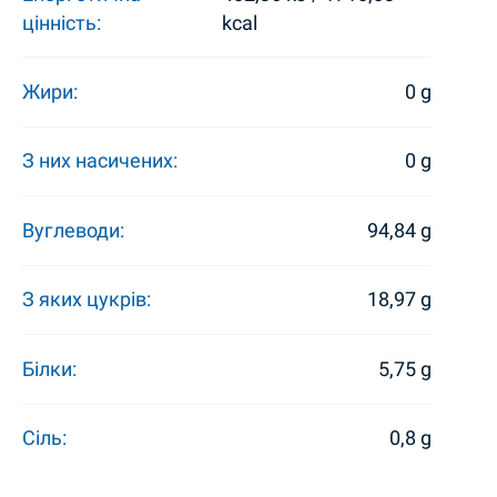
цінність:
kcal
Жири:
0 g
З них насичених:
0 g
Вуглеводи:
94,84 g
З яких цукрів:
18,97 g
Білки:
5,75 g
Сіль:
0,8 g