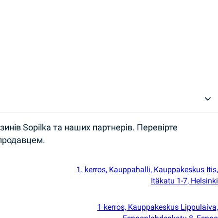
инів Sopilka та наших партнерів. Перевірте
 продавцем.
1. kerros, Kauppahalli, Kauppakeskus Itis,
Itäkatu 1-7, Helsinki
1 kerros, Kauppakeskus Lippulaiva,