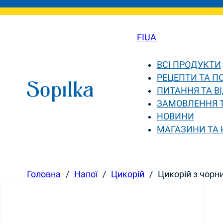
FI
UA
ВСІ ПРОДУКТИ
РЕЦЕПТИ ТА П
ПИТАННЯ ТА ВІ
ЗАМОВЛЕННЯ 
НОВИНИ
МАГАЗИНИ ТА
Головна
/
Напої
/
Цикорій
/
Цикорій з чорн