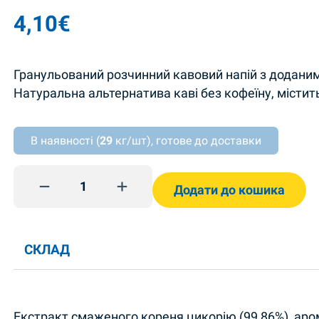
4,10
€
Гранульований розчинний кавовий напій з додани
Натуральна альтернатива каві без кофеїну, містить
В наявності (
29
кг/шт), готове до доставки
Цикорій з чорницею 100г quantity
Додати до кошика
СКЛАД
Екстракт смаженого кореня цикорію (99,86%), аро