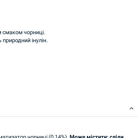
м смаком чорниці.
 природний інулін.
матизатор чорниці (0,14%).
Може містити: сліди