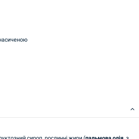
з насиченою
tity
уктозний сироп, рослинні жири (
пальмова олія
, з