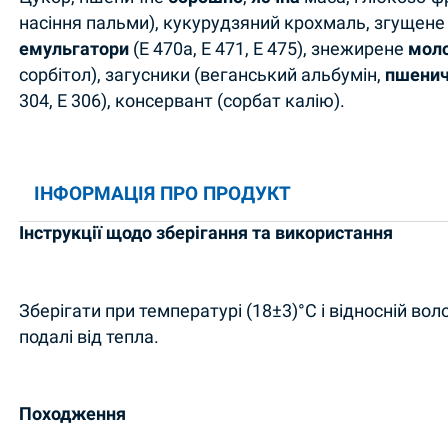
насіння пальми), кукурудзяний крохмаль, згущен
емульгатори
(E 470a, E 471, E 475), знежирене
мол
сорбітол), загусники (веганський альбумін,
пшенич
304, E 306), консервант (сорбат калію).
ІНФОРМАЦІЯ ПРО ПРОДУКТ
Інструкції щодо зберігання та використання
Зберігати при температурі (18±3)°С і відносній вол
подалі від тепла.
Походження