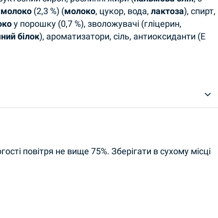
е
молоко
(2,3 %) (
молоко
, цукор, вода,
лактоза
), спирт,
око
у порошку (0,7 %), зволожувачі (гліцерин,
ний білок
), ароматизатори, сіль, антиоксиданти (E
огості повітря не вище 75%. Зберігати в сухому місці