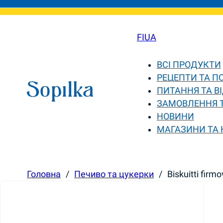
FI
UA
ВСІ ПРОДУКТИ
РЕЦЕПТИ ТА П
ПИТАННЯ ТА ВІ
ЗАМОВЛЕННЯ 
НОВИНИ
МАГАЗИНИ ТА
Головна
/
Печиво та цукерки
/
Biskuitti fir