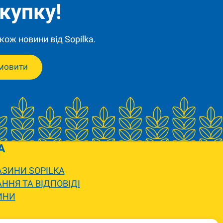
купку!
кож новини від Sopilka.
мовити
A
ЗИНИ SOPILKA
ННЯ ТА ВІДПОВІДІ
ИНИ