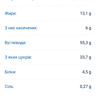
Жири:
13,1 g
З них насичених:
6 g
Вуглеводи:
55,3 g
З яких цукрів:
33,7 g
Білки:
4,5 g
Сіль:
0,27 g