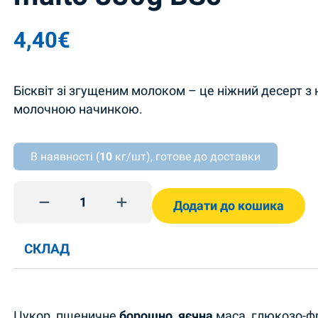
4,40
€
Бісквіт зі згущеним молоком – це ніжний десерт 
молочною начинкою.
В наявності (
10
кг/шт), готове до доставки
Biskuitti firmovyi kondensoitu maito 330g BSc quan
Додати до кошика
СКЛАД
Цукор, пшеничне
борошно
,
яєчна
маса, глюкозо-фр