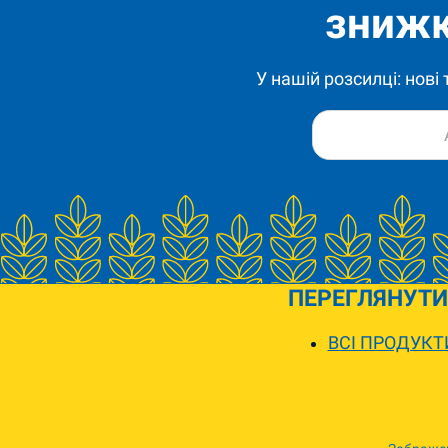
знижк
У нашій розсилці: нові
ПЕРЕГЛЯНУТИ
ВСІ ПРОДУКТ