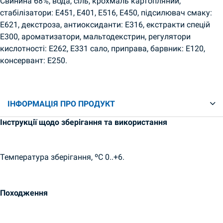
Свинина 68%, вода, сіль, крохмаль картопляний,
стабілізатори: Е451, Е401, Е516, Е450, підсилювач смаку:
Е621, декстроза, антиоксиданти: Е316, екстракти спецій
Е300, ароматизатори, мальтодекстрин, регулятори
кислотності: Е262, Е331 сало, приправа, барвник: Е120,
консервант: Е250.
ІНФОРМАЦІЯ ПРО ПРОДУКТ
Інструкції щодо зберігання та використання
Температура зберігання, ºC 0..+6.
Походження