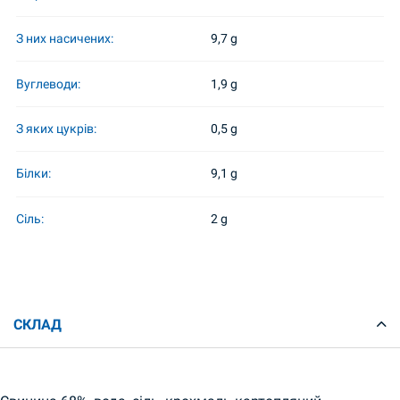
З них насичених:
9,7 g
Вуглеводи:
1,9 g
З яких цукрів:
0,5 g
Білки:
9,1 g
Сіль:
2 g
СКЛАД