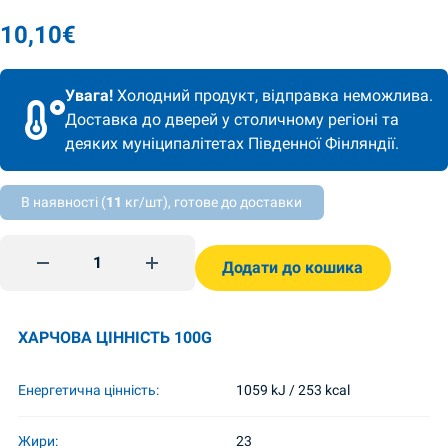
10,10
€
Увага!
Холодний продукт, відправка неможлива.
Доставка до дверей у столичному регіоні та
деяких муніципалітетах Південної Фінляндії.
В наявності (
11
кг/шт), готове до доставки
Ковбаса варена докторська вищого сорту 700гр Салтівс
Додати до кошика
ХАРЧОВА ЦІННІСТЬ 100G
Енергетична цінність:
1059 kJ / 253 kcal
Жири:
23