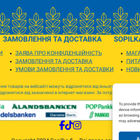
ЗАМОВЛЕННЯ ТА ДОСТАВКА
SOPILK
И
ЗАЯВА ПРО КОНФІДЕНЦІЙНІСТЬ
МАГА
ЗАМОВЛЕННЯ ТА ДОСТАВКА
ПИТА
УМОВИ ЗАМОВЛЕННЯ ТА ДОСТАВКИ
НОВ
ня товарів на вебсайті можуть відрізнятися від їхнього фактичного
дрізнятися від зазначеної в інтернет-магазині. За потреби ми зв’я
To provide t
device infor
as browsing 
may adversel
A