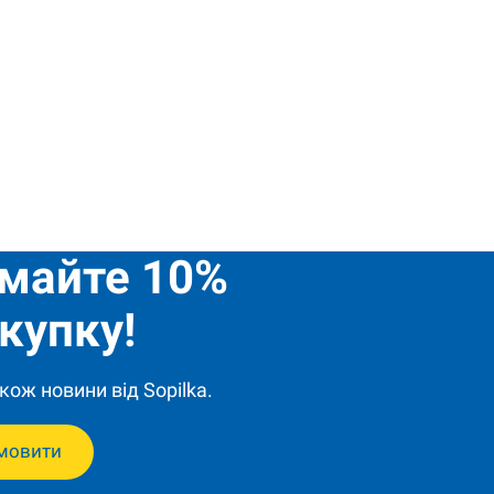
имайте 10%
купку!
кож новини від Sopilka.
мовити