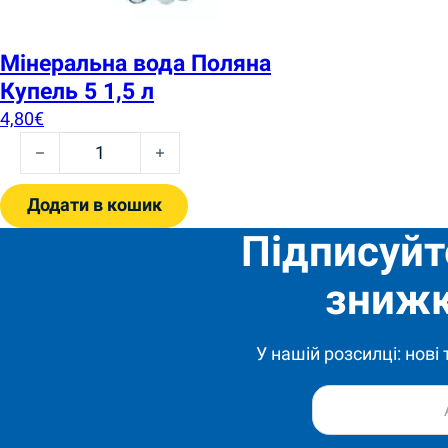
Мінеральна вода Поляна
Купель 5 1,5 л
4,80
€
Мінеральна вода Поляна Купель 5 1,5 л quantity
Додати в кошик
Підписуйт
знижк
У нашій розсилці: нові