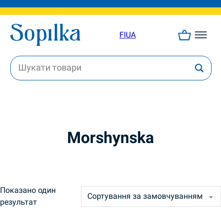
FI
UA
Мorshynska
Показано один
результат