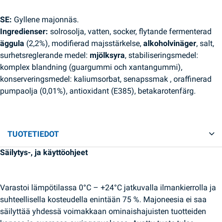
SE:
Gyllene majonnäs.
Ingredienser:
solrosolja, vatten, socker, flytande fermenterad
äggula
(2,2%), modifierad majsstärkelse,
alkoholvinäger
, salt,
surhetsreglerande medel:
mjölksyra
, stabiliseringsmedel:
komplex blandning (guargummi och xantangummi),
konserveringsmedel: kaliumsorbat, senapssmak , oraffinerad
pumpaolja (0,01%), antioxidant (E385), betakarotenfärg.
TUOTETIEDOT
Säilytys-, ja käyttöohjeet
Varastoi lämpötilassa 0°C – +24°C jatkuvalla ilmankierrolla ja
suhteellisella kosteudella enintään 75 %. Majoneesia ei saa
säilyttää yhdessä voimakkaan ominaishajuisten tuotteiden