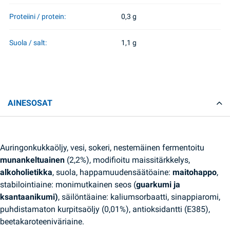
Proteiini / protein:
0,3 g
Suola / salt:
1,1 g
AINESOSAT
Auringonkukkaöljy, vesi, sokeri, nestemäinen fermentoitu
munankeltuainen
(2,2%), modifioitu maissitärkkelys,
alkoholietikka
, suola, happamuudensäätöaine:
maitohappo
,
stabilointiaine: monimutkainen seos (
guarkumi ja
ksantaanikumi)
, säilöntäaine: kaliumsorbaatti, sinappiaromi,
puhdistamaton kurpitsaöljy (0,01%), antioksidantti (E385),
beetakaroteeniväriaine.