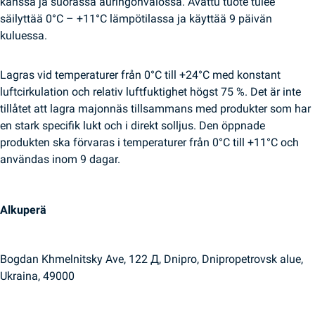
kanssa ja suorassa auringonvalossa. Avattu tuote tulee
säilyttää 0°C – +11°C lämpötilassa ja käyttää 9 päivän
kuluessa.
Lagras vid temperaturer från 0°C till +24°C med konstant
luftcirkulation och relativ luftfuktighet högst 75 %. Det är inte
tillåtet att lagra majonnäs tillsammans med produkter som har
en stark specifik lukt och i direkt solljus. Den öppnade
produkten ska förvaras i temperaturer från 0°C till +11°C och
användas inom 9 dagar.
Alkuperä
Bogdan Khmelnitsky Ave, 122 Д, Dnipro, Dnipropetrovsk alue,
Ukraina, 49000