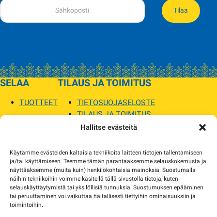
Tilaa
SELAA
TILAUS JA TOIMITUS
TUOTTEET
TIETOSUOJASELOSTE
TILAUS JA TOIMITUS
TOIMITUSEHDOT
Hallitse evästeitä
SOPILKA
Käytämme evästeiden kaltaisia tekniikoita laitteen tietojen tallentamiseen
ja/tai käyttämiseen. Teemme tämän parantaaksemme selauskokemusta ja
MYYMÄLÄT JA YHTEYSTIEDOT
näyttääksemme (muita kuin) henkilökohtaisia mainoksia. Suostumalla
USEIN KYSYTYT
näihin tekniikoihin voimme käsitellä tällä sivustolla tietoja, kuten
AJANKOHTAISTA
selauskäyttäytymistä tai yksilöllisiä tunnuksia. Suostumuksen epääminen
tai peruuttaminen voi vaikuttaa haitallisesti tiettyihin ominaisuuksiin ja
toimintoihin.
Tuotekuvat verkkosivustolla voivat poiketa ulkonäöltään todellisista tuotteista.