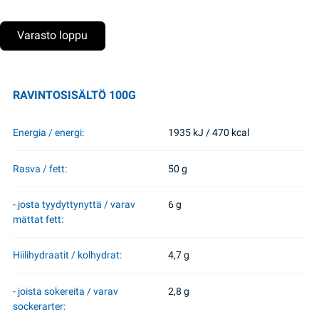
Varasto loppu
RAVINTOSISÄLTÖ 100G
Energia / energi:
1935 kJ / 470 kcal
Rasva / fett:
50 g
- josta tyydyttynyttä / varav
6 g
mättat fett:
Hiilihydraatit / kolhydrat:
4,7 g
- joista sokereita / varav
2,8 g
sockerarter: