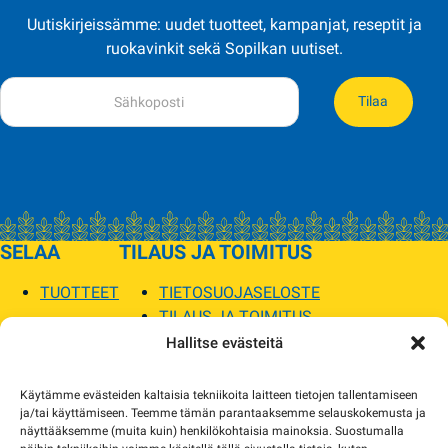
Uutiskirjeissämme: uudet tuotteet, kampanjat, reseptit ja
ruokavinkit sekä Sopilkan uutiset.
Tilaa
SELAA
TILAUS JA TOIMITUS
TUOTTEET
TIETOSUOJASELOSTE
TILAUS JA TOIMITUS
TOIMITUSEHDOT
Hallitse evästeitä
SOPILKA
Käytämme evästeiden kaltaisia tekniikoita laitteen tietojen tallentamiseen
ja/tai käyttämiseen. Teemme tämän parantaaksemme selauskokemusta ja
MYYMÄLÄT JA YHTEYSTIEDOT
näyttääksemme (muita kuin) henkilökohtaisia mainoksia. Suostumalla
USEIN KYSYTYT