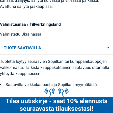
kanssa.
Säilytys:
säilytä kuivassa ja viileässä paikassa.
Avattuna säilytä jääkaapissa.
Valmistusmaa / Tillverkningsland
Valmistettu Ukrainassa
TUOTE SAATAVILLA
Tuotetta löytyy seuraavien Sopilkan tai kumppanikauppojen
valikoimasta. Tarkista kauppakohtainen saatavuus ottamalla
yhteyttä kauppiaaseen.
Saatavilla verkkokaupasta ja Sopilkan myymälästä
Tilaa uutiskirje - saat 10% alennusta
seuraavasta tilauksestasi!