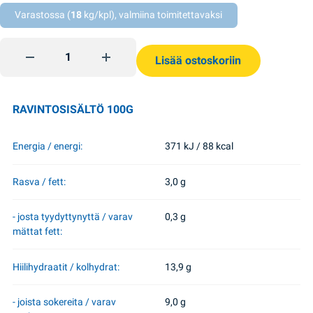
Varastossa (
18
kg/kpl), valmiina toimitettavaksi
Ukrainalainen borssi 515g Veres quantity
Lisää ostoskoriin
RAVINTOSISÄLTÖ 100G
Energia / energi:
371 kJ / 88 kcal
Rasva / fett:
3,0 g
- josta tyydyttynyttä / varav
0,3 g
mättat fett:
Hiilihydraatit / kolhydrat:
13,9 g
- joista sokereita / varav
9,0 g