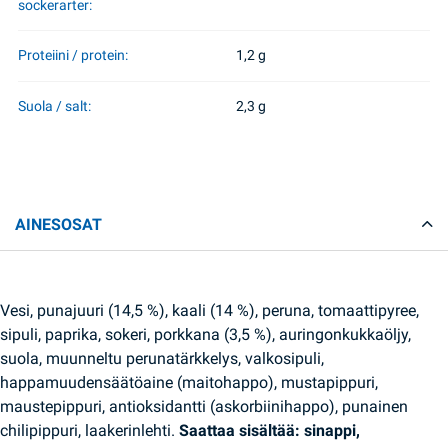
sockerarter:
Proteiini / protein:
1,2 g
Suola / salt:
2,3 g
AINESOSAT
Vesi, punajuuri (14,5 %), kaali (14 %), peruna, tomaattipyree,
sipuli, paprika, sokeri, porkkana (3,5 %), auringonkukkaöljy,
suola, muunneltu perunatärkkelys, valkosipuli,
happamuudensäätöaine (maitohappo), mustapippuri,
maustepippuri, antioksidantti (askorbiinihappo), punainen
chilipippuri, laakerinlehti.
Saattaa sisältää: sinappi,