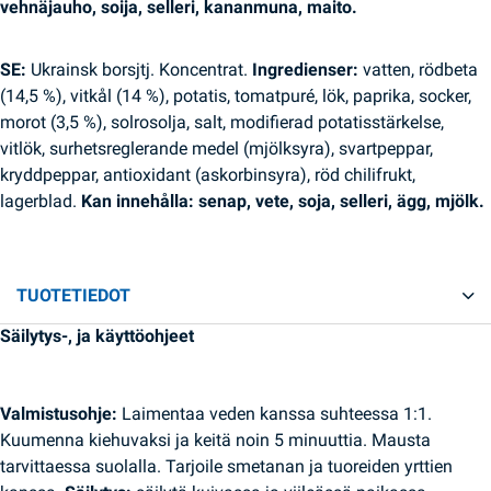
vehnäjauho, soija, selleri, kananmuna, maito.
SE:
Ukrainsk borsjtj. Koncentrat.
Ingredienser:
vatten, rödbeta
(14,5 %), vitkål (14 %), potatis, tomatpuré, lök, paprika, socker,
morot (3,5 %), solrosolja, salt, modifierad potatisstärkelse,
vitlök, surhetsreglerande medel (mjölksyra), svartpeppar,
kryddpeppar, antioxidant (askorbinsyra), röd chilifrukt,
lagerblad.
Kan innehålla: senap, vete, soja, selleri, ägg, mjölk.
TUOTETIEDOT
Säilytys-, ja käyttöohjeet
Valmistusohje:
Laimentaa veden kanssa suhteessa 1:1.
Kuumenna kiehuvaksi ja keitä noin 5 minuuttia. Mausta
tarvittaessa suolalla. Tarjoile smetanan ja tuoreiden yrttien