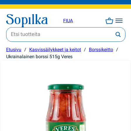
FI
UA
Etusivu
/
Kasvissäilykkeet ja keitot
/
Borssikeitto
/
Ukrainalainen borssi 515g Veres