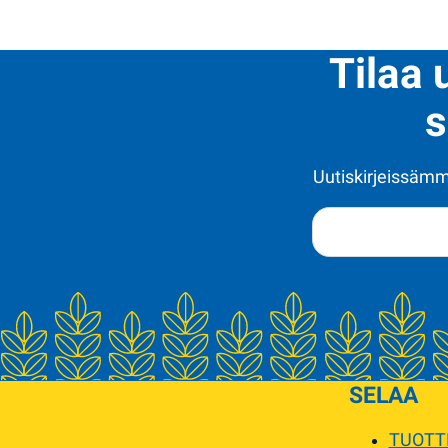
Tilaa 
s
Uutiskirjeissämme
SELAA
TUOTT