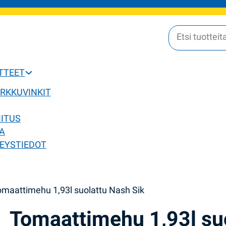
OTTEET
ERKKUVINKIT
MITUS
A
EYSTIEDOT
omaattimehu 1,93l suolattu Nash Sik
Tomaattimehu 1,93l su