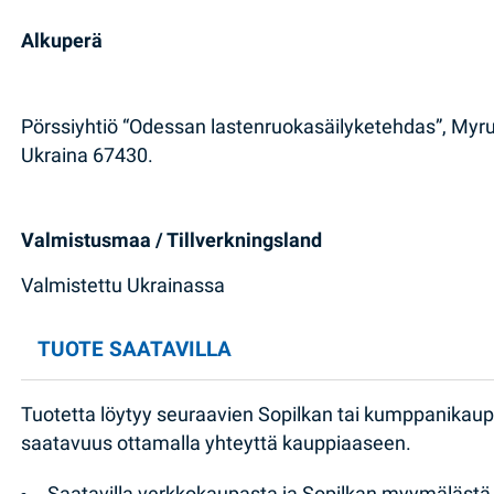
Alkuperä
Pörssiyhtiö “Odessan lastenruokasäilyketehdas”, Myru
Ukraina 67430.
Valmistusmaa / Tillverkningsland
Valmistettu Ukrainassa
TUOTE SAATAVILLA
Tuotetta löytyy seuraavien Sopilkan tai kumppanikau
saatavuus ottamalla yhteyttä kauppiaaseen.
Saatavilla verkkokaupasta ja Sopilkan myymälästä