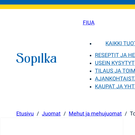
FI
UA
KAIKKI TU
RESEPTIT JA H
USEIN KYSYTYT
TILAUS JA TOI
AJANKOHTAIST
KAUPAT JA YHT
Etusivu
/
Juomat
/
Mehut ja mehujuomat
/
T