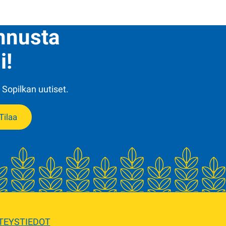
ennusta
i!
 Sopilkan uutiset.
Tilaa
TEYSTIEDOT