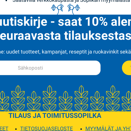
uutiskirje - saat 10% al
euraavasta tilauksestas
: uudet tuotteet, kampanjat, reseptit ja ruokavinkit sekä
TILAUS JA TOIMITUS
SOPILKA
EET
TIETOSUOJASELOSTE
MYYMÄLÄT JA YH