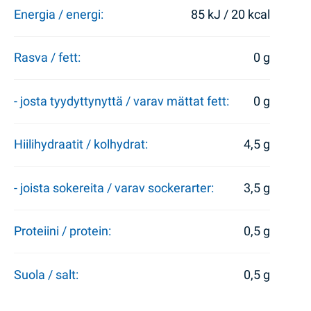
Energia / energi:
85 kJ / 20 kcal
Rasva / fett:
0 g
- josta tyydyttynyttä / varav mättat fett:
0 g
Hiilihydraatit / kolhydrat:
4,5 g
- joista sokereita / varav sockerarter:
3,5 g
Proteiini / protein:
0,5 g
Suola / salt:
0,5 g