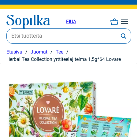
FI
UA
Etusivu
/
Juomat
/
Tee
/
Herbal Tea Collection yrttiteelajitelma 1,5g*64 Lovare