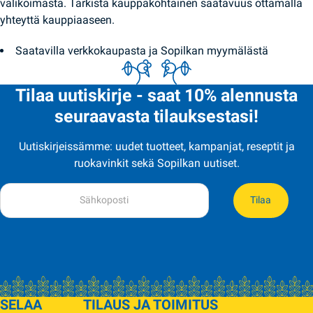
valikoimasta. Tarkista kauppakohtainen saatavuus ottamalla
yhteyttä kauppiaaseen.
Saatavilla verkkokaupasta ja Sopilkan myymälästä
Tilaa uutiskirje - saat 10% alennusta
seuraavasta tilauksestasi!
Uutiskirjeissämme: uudet tuotteet, kampanjat, reseptit ja
ruokavinkit sekä Sopilkan uutiset.
Tilaa
SELAA
TILAUS JA TOIMITUS