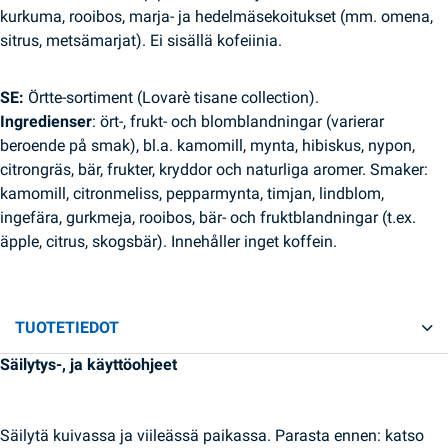
kurkuma, rooibos, marja- ja hedelmäsekoitukset (mm. omena,
sitrus, metsämarjat). Ei sisällä kofeiinia.
SE:
Örtte-sortiment (Lovarè tisane collection).
Ingredienser
: ört-, frukt- och blomblandningar (varierar
beroende på smak), bl.a. kamomill, mynta, hibiskus, nypon,
citrongräs, bär, frukter, kryddor och naturliga aromer. Smaker:
kamomill, citronmeliss, pepparmynta, timjan, lindblom,
ingefära, gurkmeja, rooibos, bär- och fruktblandningar (t.ex.
äpple, citrus, skogsbär). Innehåller inget koffein.
TUOTETIEDOT
Säilytys-, ja käyttöohjeet
Säilytä kuivassa ja viileässä paikassa. Parasta ennen: katso