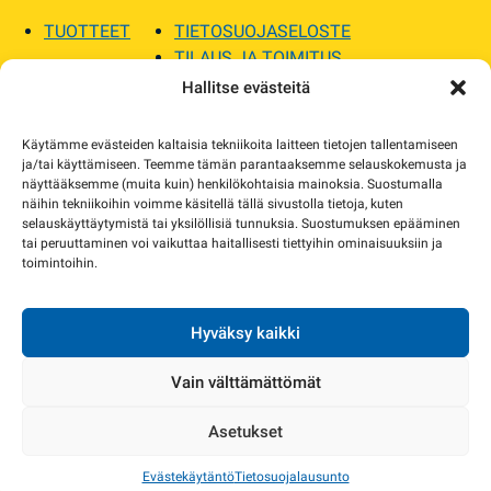
TUOTTEET
TIETOSUOJASELOSTE
TILAUS JA TOIMITUS
TOIMITUSEHDOT
Hallitse evästeitä
SOPILKA
Käytämme evästeiden kaltaisia tekniikoita laitteen tietojen tallentamiseen
ja/tai käyttämiseen. Teemme tämän parantaaksemme selauskokemusta ja
MYYMÄLÄT JA YHTEYSTIEDOT
näyttääksemme (muita kuin) henkilökohtaisia mainoksia. Suostumalla
USEIN KYSYTYT
näihin tekniikoihin voimme käsitellä tällä sivustolla tietoja, kuten
AJANKOHTAISTA
selauskäyttäytymistä tai yksilöllisiä tunnuksia. Suostumuksen epääminen
tai peruuttaminen voi vaikuttaa haitallisesti tiettyihin ominaisuuksiin ja
toimintoihin.
Tuotekuvat verkkosivustolla voivat poiketa ulkonäöltään todellisista tuotteista.
Tuotteiden saatavuus voi poiketa verkkokaupan tiedoista. Tarvittaessa otamme
yhteyttä ja sovimme korvaavista tuotteista.
Hyväksy kaikki
Vain välttämättömät
Asetukset
Copyright 2024 Sopilka.fi – kaikki oikeudet pidätetään
Evästekäytäntö
Tietosuojalausunto