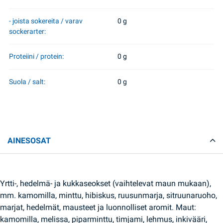
- joista sokereita / varav
0 g
sockerarter:
Proteiini / protein:
0 g
Suola / salt:
0 g
AINESOSAT
Yrtti-, hedelmä- ja kukkaseokset (vaihtelevat maun mukaan),
mm. kamomilla, minttu, hibiskus, ruusunmarja, sitruunaruoho,
marjat, hedelmät, mausteet ja luonnolliset aromit. Maut:
kamomilla, melissa, piparminttu, timjami, lehmus, inkivääri,