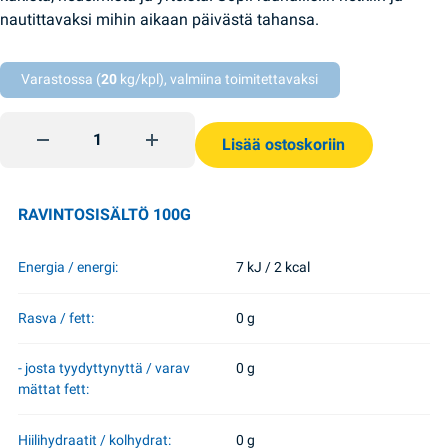
nautittavaksi mihin aikaan päivästä tahansa.
Varastossa (
20
kg/kpl), valmiina toimitettavaksi
Herbal Tea Collection yrttiteelajitelma 1,5g*64 Lovare quanti
Lisää ostoskoriin
RAVINTOSISÄLTÖ 100G
Energia / energi:
7 kJ / 2 kcal
Rasva / fett:
0 g
- josta tyydyttynyttä / varav
0 g
mättat fett:
Hiilihydraatit / kolhydrat:
0 g