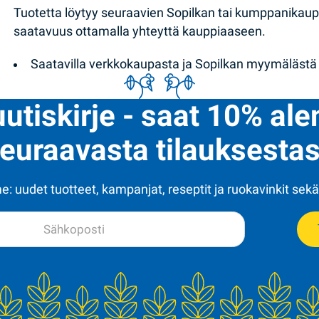
Tuotetta löytyy seuraavien Sopilkan tai kumppanikau
saatavuus ottamalla yhteyttä kauppiaaseen.
Saatavilla verkkokaupasta ja Sopilkan myymälästä
uutiskirje - saat 10% al
euraavasta tilauksestas
: uudet tuotteet, kampanjat, reseptit ja ruokavinkit sekä