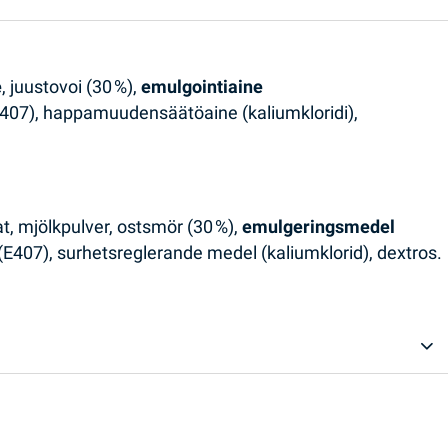
e
, juustovoi (30 %),
emulgointiaine
 (E407), happamuudensäätöaine (kaliumkloridi),
t, mjölkpulver, ostsmör (30 %),
emulgeringsmedel
l (E407), surhetsreglerande medel (kaliumklorid), dextros.