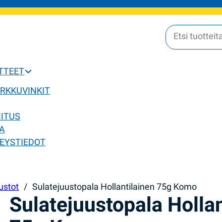
OTTEET
ERKKUVINKIT
MITUS
A
EYSTIEDOT
ustot
/
Sulatejuustopala Hollantilainen 75g Komo
Sulatejuustopala Hollan