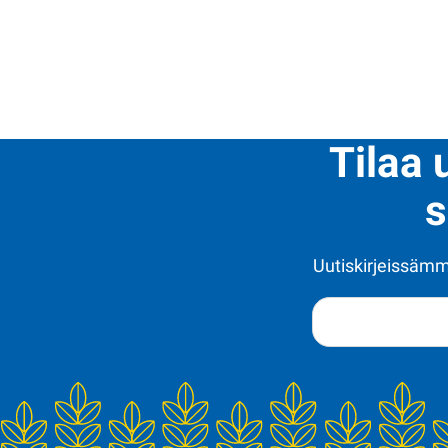
Tilaa 
s
Uutiskirjeissämme