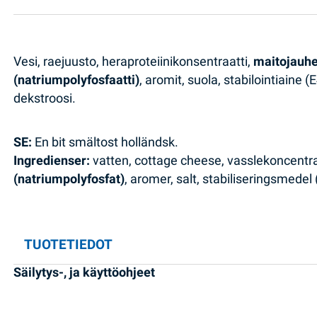
Vesi, raejuusto, heraproteiinikonsentraatti,
maitojauh
(natriumpolyfosfaatti)
, aromit, suola, stabilointiaine
dekstroosi.
SE:
En bit smältost holländsk.
Ingredienser:
vatten, cottage cheese, vasslekoncentra
(natriumpolyfosfat)
, aromer, salt, stabiliseringsmede
TUOTETIEDOT
Säilytys-, ja käyttöohjeet