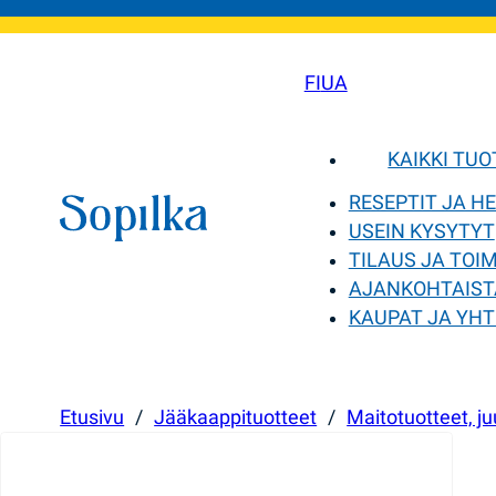
FI
UA
KAIKKI TU
RESEPTIT JA H
USEIN KYSYTYT
TILAUS JA TOI
AJANKOHTAIST
KAUPAT JA YHT
Etusivu
/
Jääkaappituotteet
/
Maitotuotteet, ju