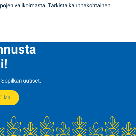
ppojen valikoimasta. Tarkista kauppakohtainen
ennusta
i!
 Sopilkan uutiset.
Tilaa