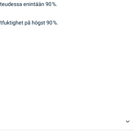
steudessa enintään 90 %.
ftfuktighet på högst 90 %.
.