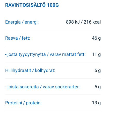
RAVINTOSISÄLTÖ 100G
Energia / energi:
898 kJ / 216 kcal
Rasva / fett:
46 g
- josta tyydyttynyttä / varav mättat fett:
11 g
Hiilihydraatit / kolhydrat:
5 g
- joista sokereita / varav sockerarter:
5 g
Proteiini / protein:
13 g