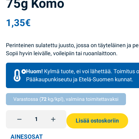
75g Komo
1,35
€
Perinteinen sulatettu juusto, jossa on täyteläinen ja
Sopii hyvin leivälle, voileipiin tai ruoanlaittoon.
Huom!
Kylmä tuote, ei voi lähettää. Toimitus o
Pääkaupunkiseutu ja Etelä-Suomen kunnat.
Varastossa (
72
kg/kpl), valmiina toimitettavaksi
Sulatejuustopala Hollantilainen 75g Komo quantity
Lisää ostoskoriin
AINESOSAT