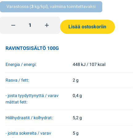
Varastossa (
3
kg/kpl), valmiina toimitettavaksi
Sienimauste 80 g TsvitAroma quantity
Lisää ostoskoriin
RAVINTOSISÄLTÖ 100G
Energia / energi:
448 kJ / 107 kcal
Rasva / fett:
2 g
- josta tyydyttynyttä / varav
0,4 g
mättat fett:
Hiilihydraatit / kolhydrat:
5,2 g
- joista sokereita / varav
5 g