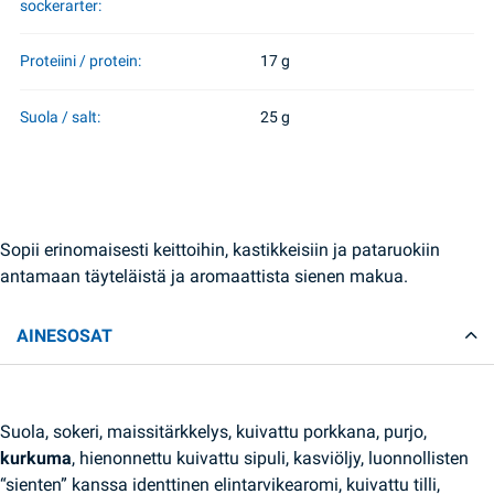
sockerarter:
Proteiini / protein:
17 g
Suola / salt:
25 g
Sopii erinomaisesti keittoihin, kastikkeisiin ja pataruokiin
antamaan täyteläistä ja aromaattista sienen makua.
AINESOSAT
Suola, sokeri, maissitärkkelys, kuivattu porkkana, purjo,
kurkuma
, hienonnettu kuivattu sipuli, kasviöljy, luonnollisten
“sienten” kanssa identtinen elintarvikearomi, kuivattu tilli,