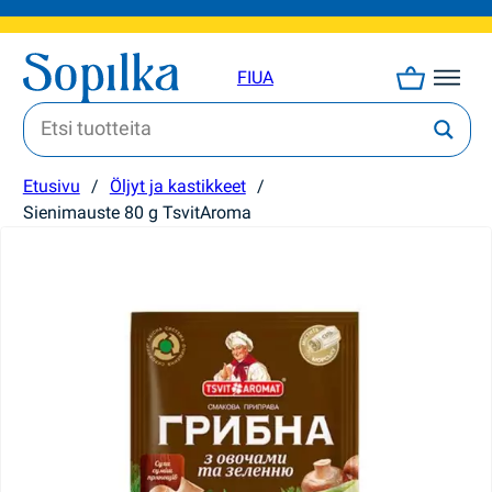
FI
UA
Etusivu
/
Öljyt ja kastikkeet
/
Sienimauste 80 g TsvitAroma