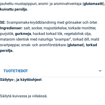
jauhettu mustapippuri, aromi- ja aromivahventaja (
glutamaatti
),
kuivattu persilja.
SE:
Svampsmaks-kryddblandning med grönsaker och örter.
Ingredienser:
salt, socker, majsstärkelse, torkade morötter,
purjolök,
gurkmeja
, hackad torkad lök, vegetabilisk olja,
matarom identisk med naturliga “svampar”, torkad dill, mald
svartpeppar, smak- och aromförstärkare (
glutamat
),
torkad
persilja.
TUOTETIEDOT
Säilytys-, ja käyttöohjeet
Säilytä kuivassa ja viileässä.