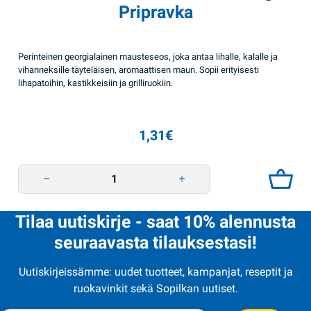
Pripravka
Perinteinen georgialainen mausteseos, joka antaa lihalle, kalalle ja
vihanneksille täyteläisen, aromaattisen maun. Sopii erityisesti
lihapatoihin, kastikkeisiin ja grilliruokiin.
1,31
€
Mausteseos Hmeli-suneli 25g Pripravka quantity
Tilaa uutiskirje - saat 10% alennusta
seuraavasta tilauksestasi!
Uutiskirjeissämme: uudet tuotteet, kampanjat, reseptit ja
ruokavinkit sekä Sopilkan uutiset.