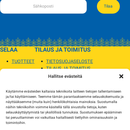
Tilaa
SELAA
TILAUS JA TOIMITUS
TUOTTEET
TIETOSUOJASELOSTE
TILAUS JA TOIMITUS
TOIMITUSEHDOT
Hallitse evästeitä
SOPILKA
Käytämme evästeiden kaltaisia tekniikoita laitteen tietojen tallentamiseen
ja/tai käyttämiseen. Teemme tämän parantaaksemme selauskokemusta ja
MYYMÄLÄT JA YHTEYSTIEDOT
näyttääksemme (muita kuin) henkilökohtaisia mainoksia. Suostumalla
USEIN KYSYTYT
näihin tekniikoihin voimme käsitellä tällä sivustolla tietoja, kuten
AJANKOHTAISTA
selauskäyttäytymistä tai yksilöllisiä tunnuksia. Suostumuksen epääminen
tai peruuttaminen voi vaikuttaa haitallisesti tiettyihin ominaisuuksiin ja
toimintoihin.
Tuotekuvat verkkosivustolla voivat poiketa ulkonäöltään todellisista tuotteista.