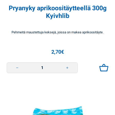
Pryanyky aprikoositäytteellä 300g
Kyivhlib
Pehmeitä maustettuja keksejä, joissa on makea aprikoositäyte.
2,70
€
Pryanyky aprikoositäytteellä 300g Kyivhlib quantity