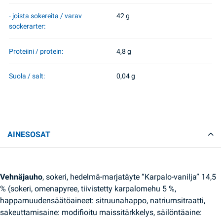
- joista sokereita / varav
42 g
sockerarter:
Proteiini / protein:
4,8 g
Suola / salt:
0,04 g
AINESOSAT
Vehnäjauho
, sokeri, hedelmä-marjatäyte “Karpalo-vanilja” 14,5
% (sokeri, omenapyree, tiivistetty karpalomehu 5 %,
happamuudensäätöaineet: sitruunahappo, natriumsitraatti,
sakeuttamisaine: modifioitu maissitärkkelys, säilöntäaine: