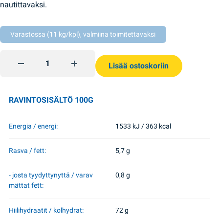
nautittavaksi.
Varastossa (
11
kg/kpl), valmiina toimitettavaksi
Pryaniki karpalotäyte 250g KH quantity
Lisää ostoskoriin
RAVINTOSISÄLTÖ 100G
Energia / energi:
1533 kJ / 363 kcal
Rasva / fett:
5,7 g
- josta tyydyttynyttä / varav
0,8 g
mättat fett:
Hiilihydraatit / kolhydrat:
72 g