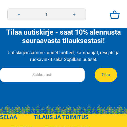
Pryaniki suklaa päärynätayte 250g KH quantity
Tilaa uutiskirje - saat 10% alennusta
seuraavasta tilauksestasi!
Uutiskirjeissämme: uudet tuotteet, kampanjat, reseptit ja
ruokavinkit sekä Sopilkan uutiset.
Tilaa
SELAA
TILAUS JA TOIMITUS