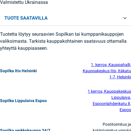
Valmistettu Ukrainassa
TUOTE SAATAVILLA
Tuotetta löytyy seuraavien Sopilkan tai kumppanikauppojen
valikoimasta. Tarkista kauppakohtainen saatavuus ottamalla
yhteyttä kauppiaaseen.
1. kerros, Kauppahalli,
Sopilka Itis Helsinki
Kauppakeskus Itis, Itäkatu
1-7, Helsinki
1 kerros, Kauppakeskus
Lippulaiva,
Sopilka Lippulaiva Espoo
Espoonlahdenkatu 8,
Espoo
Postitoimitus ja
Sopilka verkkokauppa 24/7
kotiintoimitus ympäri