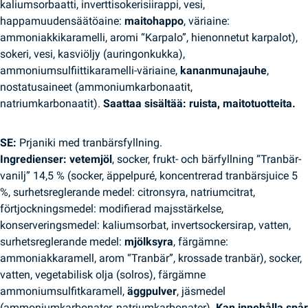
kaliumsorbaatti, inverttisokerisiirappi, vesi,
happamuudensäätöaine:
maitohappo
, väriaine:
ammoniakkikaramelli, aromi “Karpalo”, hienonnetut karpalot),
sokeri, vesi, kasviöljy (auringonkukka),
ammoniumsulfiittikaramelli-väriaine,
kananmunajauhe
,
nostatusaineet (ammoniumkarbonaatit,
natriumkarbonaatit).
Saattaa sisältää: ruista, maitotuotteita.
SE:
Prjaniki med tranbärsfyllning.
Ingredienser: vetemjöl
, socker, frukt- och bärfyllning “Tranbär-
vanilj” 14,5 % (socker, äppelpuré, koncentrerad tranbärsjuice 5
%, surhetsreglerande medel: citronsyra, natriumcitrat,
förtjockningsmedel: modifierad majsstärkelse,
konserveringsmedel: kaliumsorbat, invertsockersirap, vatten,
surhetsreglerande medel:
mjölksyra
, färgämne:
ammoniakkaramell, arom “Tranbär”, krossade tranbär), socker,
vatten, vegetabilisk olja (solros), färgämne
ammoniumsulfitkaramell,
äggpulver
, jäsmedel
(ammoniumkarbonater, natriumkarbonater).
Kan innehålla spår