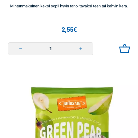
Mintunmakuinen keksi sopii hyvin tarjoiltavaksi teen tai kahvin kera.
2,55
€
Keksit pryanyky Holodok 400g Hlibodar quantity