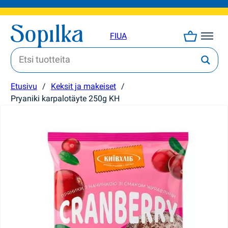
FI
UA
Etusivu
/
Keksit ja makeiset
/
Pryaniki karpalotäyte 250g KH