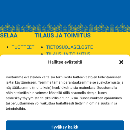
SELAA
TILAUS JA TOIMITUS
TUOTTEET
TIETOSUOJASELOSTE
TILAUS JA TOIMITUS
TOIMITUSEHDOT
Hallitse evästeitä
SOPILKA
Käytämme evästeiden kaltaisia tekniikoita laitteen tietojen tallentamiseen
ja/tai käyttämiseen. Teemme tämän parantaaksemme selauskokemusta ja
MYYMÄLÄT JA YHTEYSTIEDOT
näyttääksemme (muita kuin) henkilökohtaisia mainoksia. Suostumalla
USEIN KYSYTYT
näihin tekniikoihin voimme käsitellä tällä sivustolla tietoja, kuten
AJANKOHTAISTA
selauskäyttäytymistä tai yksilöllisiä tunnuksia. Suostumuksen epääminen
tai peruuttaminen voi vaikuttaa haitallisesti tiettyihin ominaisuuksiin ja
toimintoihin.
Tuotekuvat verkkosivustolla voivat poiketa ulkonäöltään todellisista tuotteista.
Tuotteiden saatavuus voi poiketa verkkokaupan tiedoista. Tarvittaessa otamme
yhteyttä ja sovimme korvaavista tuotteista.
Hyväksy kaikki