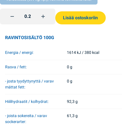
Peppinez Roshen quantity
Lisää ostoskoriin
RAVINTOSISÄLTÖ 100G
Energia / energi:
1614 kJ / 380 kcal
Rasva / fett:
0 g
- josta tyydyttynyttä / varav
0 g
mättat fett:
Hiilihydraatit / kolhydrat:
92,3 g
- joista sokereita / varav
61,3 g
sockerarter: