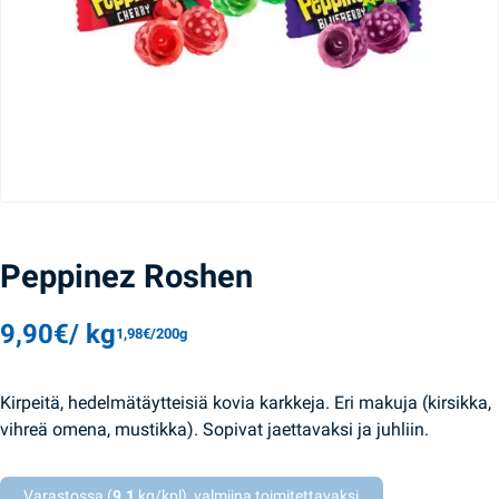
Peppinez Roshen
9,90
€
/ kg
1,98
€
/200g
Kirpeitä, hedelmätäytteisiä kovia karkkeja. Eri makuja (kirsikka,
vihreä omena, mustikka). Sopivat jaettavaksi ja juhliin.
Varastossa (
9.1
kg/kpl), valmiina toimitettavaksi