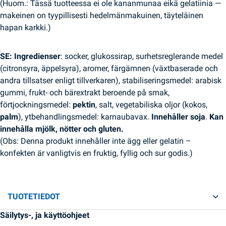
(Huom.: Tässä tuotteessa ei ole kananmunaa eikä gelatiinia —
makeinen on tyypillisesti hedelmänmakuinen, täyteläinen
hapan karkki.)
SE:
Ingredienser
: socker, glukossirap, surhetsreglerande medel
(citronsyra, äppelsyra), aromer, färgämnen (växtbaserade och
andra tillsatser enligt tillverkaren), stabiliseringsmedel: arabisk
gummi, frukt- och bärextrakt beroende på smak,
förtjockningsmedel:
pektin
, salt, vegetabiliska oljor (kokos,
palm
), ytbehandlingsmedel: karnaubavax.
Innehåller soja
.
Kan
innehålla mjölk, nötter och gluten.
(Obs: Denna produkt innehåller inte ägg eller gelatin –
konfekten är vanligtvis en fruktig, fyllig och sur godis.)
TUOTETIEDOT
Säilytys-, ja käyttöohjeet