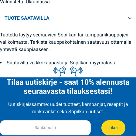
Valmistettu Ukrainassa
TUOTE SAATAVILLA
Tuotetta löytyy seuraavien Sopilkan tai kumppanikauppojen
valikoimasta. Tarkista kauppakohtainen saatavuus ottamalla
yhteyttä kauppiaaseen.
Saatavilla verkkokaupasta ja Sopilkan myymälästä
Tilaa uutiskirje - saat 10% alennusta
seuraavasta tilauksestasi!
Uutiskirjeissämme: uudet tuotteet, kampanjat, reseptit ja
ruokavinkit sekä Sopilkan uutiset.
Tilaa