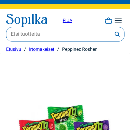
FI
UA
Etusivu
/
Irtomakeiset
/
Peppinez Roshen