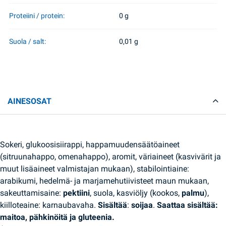
Proteiini / protein:
0 g
Suola / salt:
0,01 g
AINESOSAT
Sokeri, glukoosisiirappi, happamuudensäätöaineet
(sitruunahappo, omenahappo), aromit, väriaineet (kasvivärit ja
muut lisäaineet valmistajan mukaan), stabilointiaine:
arabikumi, hedelmä- ja marjamehutiivisteet maun mukaan,
sakeuttamisaine:
pektiini
, suola, kasviöljy (kookos,
palmu
),
kiilloteaine: karnaubavaha.
Sisältää
:
soijaa
.
Saattaa sisältää:
maitoa, pähkinöitä ja gluteenia.