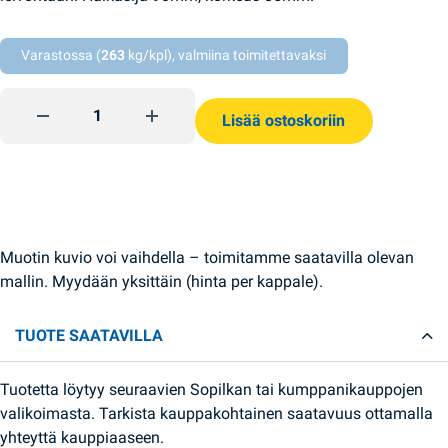
Varastossa (
263
kg/kpl), valmiina toimitettavaksi
Paperiset muotit pääsiäispullalle 90mm quantity
Lisää ostoskoriin
Muotin kuvio voi vaihdella – toimitamme saatavilla olevan
mallin. Myydään yksittäin (hinta per kappale).
TUOTE SAATAVILLA
Tuotetta löytyy seuraavien Sopilkan tai kumppanikauppojen
valikoimasta. Tarkista kauppakohtainen saatavuus ottamalla
yhteyttä kauppiaaseen.