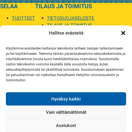
SELAA
TILAUS JA TOIMITUS
TUOTTEET
TIETOSUOJASELOSTE
TILAUS JA TOIMITUS
TOIMITUSEHDOT
Hallitse evästeitä
SOPILKA
Käytämme evästeiden kaltaisia tekniikoita laitteen tietojen tallentamiseen
ja/tai käyttämiseen. Teemme tämän parantaaksemme selauskokemusta ja
MYYMÄLÄT JA YHTEYSTIEDOT
näyttääksemme (muita kuin) henkilökohtaisia mainoksia. Suostumalla
USEIN KYSYTYT
näihin tekniikoihin voimme käsitellä tällä sivustolla tietoja, kuten
AJANKOHTAISTA
selauskäyttäytymistä tai yksilöllisiä tunnuksia. Suostumuksen epääminen
tai peruuttaminen voi vaikuttaa haitallisesti tiettyihin ominaisuuksiin ja
toimintoihin.
Tuotekuvat verkkosivustolla voivat poiketa ulkonäöltään todellisista tuotteista.
Tuotteiden saatavuus voi poiketa verkkokaupan tiedoista. Tarvittaessa otamme
yhteyttä ja sovimme korvaavista tuotteista.
Hyväksy kaikki
Vain välttämättömät
Asetukset
Copyright 2024 Sopilka.fi – kaikki oikeudet pidätetään