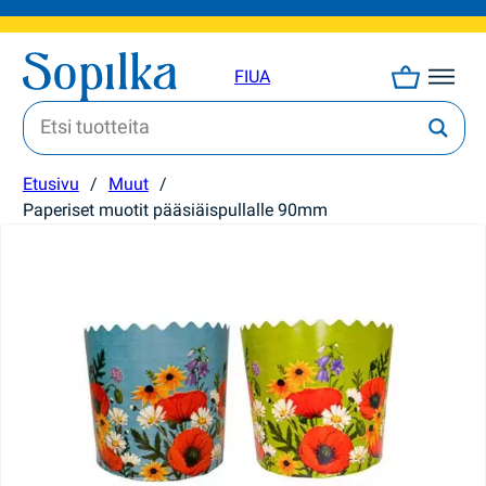
FI
UA
Etusivu
/
Muut
/
Paperiset muotit pääsiäispullalle 90mm