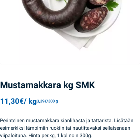
Mustamakkara kg SMK
11,30
€
/ kg
3,39
€
/300 g
Perinteinen mustamakkara sianlihasta ja tattarista. Lisätään
esimerkiksi lämpimiin ruokiin tai nautittavaksi sellaisenaan
viipaloituna. Hinta per.kg, 1 kpl noin 300g.