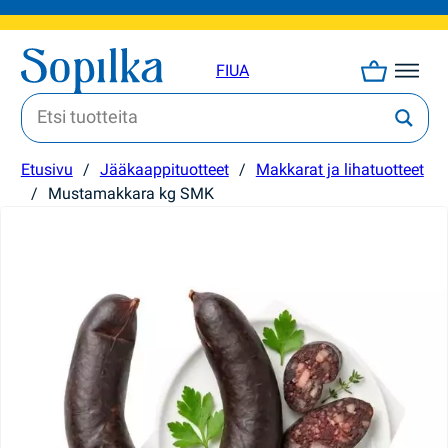
FI
UA
Etusivu
/
Jääkaappituotteet
/
Makkarat ja lihatuotteet
/
Mustamakkara kg SMK