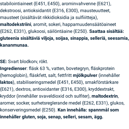
stabilointiaineet (E451, E450), arominvahvenne (E621),
dekstroosi, antioksidantit (E316, E300), mausteuutteet,
mausteet (sisältävät rikkidioksidia ja sulfiiitteja),
maltodekstriini
, aromit, sokeri, happamuudensäätöaineet
(E262, E331), glukoosi, säilöntäaine (E250).
Saattaa sisältää:
gluteenia sisältäviä viljoja, soijaa, sinappia, selleriä, seesamia,
kananmunaa.
SE:
Svart blodkorv, rökt.
Ingredienser
: fläsk 63 %, vatten, bovetegryn, fläskprotein
(hemoglobin), fläskfett, salt, fettfritt
mjölkpulver
(innehåller
laktos
), stabiliseringsmedel (E451, E450), smakförstärkare
(E621), dextros, antioxidanter (E316, E300), kryddextrakt,
kryddor (innehåller svaveldioxid och sulfiter),
maltodextrin
,
aromer, socker, surhetsreglerande medel (E262, E331), glukos,
konserveringsmedel (E250).
Kan innehålla: spannmål som
innehåller gluten, soja, senap, selleri, sesam, ägg.