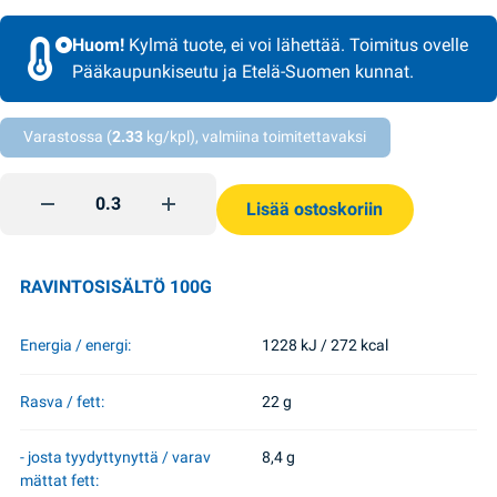
Huom!
Kylmä tuote, ei voi lähettää. Toimitus ovelle
Pääkaupunkiseutu ja Etelä-Suomen kunnat.
Varastossa (
2.33
kg/kpl), valmiina toimitettavaksi
Mustamakkara kg SMK quantity
Lisää ostoskoriin
RAVINTOSISÄLTÖ 100G
Energia / energi:
1228 kJ / 272 kcal
Rasva / fett:
22 g
- josta tyydyttynyttä / varav
8,4 g
mättat fett: