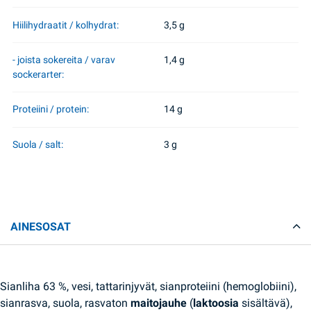
Hiilihydraatit / kolhydrat:
3,5 g
- joista sokereita / varav
1,4 g
sockerarter:
Proteiini / protein:
14 g
Suola / salt:
3 g
AINESOSAT
Sianliha 63 %, vesi, tattarinjyvät, sianproteiini (hemoglobiini),
sianrasva, suola, rasvaton
maitojauhe
(
laktoosia
sisältävä),