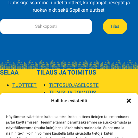
Uutiskirjeissämme: uudet tuotteet, kampanjat, reseptit ja
ruokavinkit sekä Sopilkan uutiset.
Tilaa
SELAA
TILAUS JA TOIMITUS
TUOTTEET
TIETOSUOJASELOSTE
TILAUS JA TOIMITUS
TOIMITUSEHDOT
Hallitse evästeitä
SOPILKA
Käytämme evästeiden kaltaisia tekniikoita laitteen tietojen tallentamiseen
ja/tai käyttämiseen. Teemme tämän parantaaksemme selauskokemusta ja
MYYMÄLÄT JA YHTEYSTIEDOT
näyttääksemme (muita kuin) henkilökohtaisia mainoksia. Suostumalla
USEIN KYSYTYT
näihin tekniikoihin voimme käsitellä tällä sivustolla tietoja, kuten