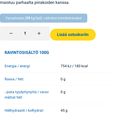
maistuu parhaalta piirakoiden kanssa.
Varastossa (
39
kg/kpl), valmiina toimitettavaksi
Mustaherukkahillo 350g Veres quantity
Lisää ostoskoriin
RAVINTOSISÄLTÖ 100G
Energia / energi:
754 kJ / 180 kcal
Rasva / fett:
0 g
- josta tyydyttynyttä / varav
0 g
mättat fett:
Hiilihydraatit / kolhydrat:
45 g