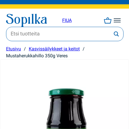
FI
UA
Etusivu
/
Kasvissäilykkeet ja keitot
/
Mustaherukkahillo 350g Veres