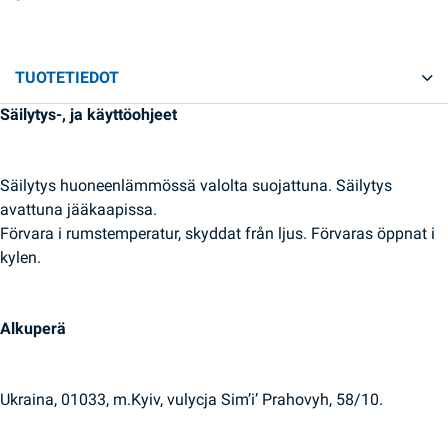
TUOTETIEDOT
Säilytys-, ja käyttöohjeet
Säilytys huoneenlämmössä valolta suojattuna. Säilytys
avattuna jääkaapissa.
Förvara i rumstemperatur, skyddat från ljus. Förvaras öppnat i
kylen.
Alkuperä
Ukraina, 01033, m.Kyiv, vulycja Sim’i’ Prahovyh, 58/10.