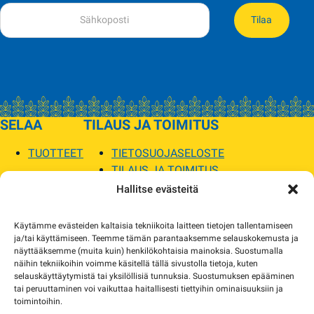
Tilaa
SELAA
TILAUS JA TOIMITUS
TUOTTEET
TIETOSUOJASELOSTE
TILAUS JA TOIMITUS
TOIMITUSEHDOT
Hallitse evästeitä
SOPILKA
Käytämme evästeiden kaltaisia tekniikoita laitteen tietojen tallentamiseen
ja/tai käyttämiseen. Teemme tämän parantaaksemme selauskokemusta ja
MYYMÄLÄT JA YHTEYSTIEDOT
näyttääksemme (muita kuin) henkilökohtaisia mainoksia. Suostumalla
USEIN KYSYTYT
näihin tekniikoihin voimme käsitellä tällä sivustolla tietoja, kuten
AJANKOHTAISTA
selauskäyttäytymistä tai yksilöllisiä tunnuksia. Suostumuksen epääminen
tai peruuttaminen voi vaikuttaa haitallisesti tiettyihin ominaisuuksiin ja
toimintoihin.
Tuotekuvat verkkosivustolla voivat poiketa ulkonäöltään todellisista tuotteista.