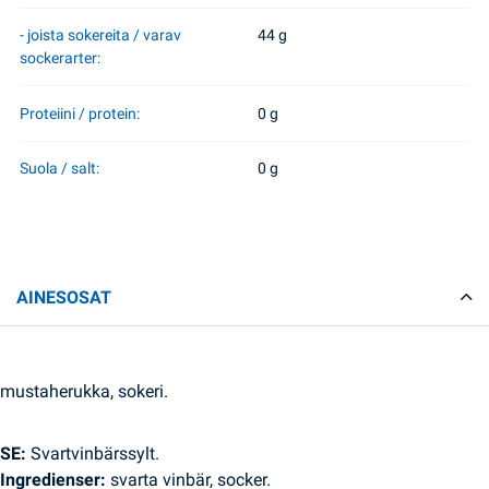
- joista sokereita / varav
44 g
sockerarter:
Proteiini / protein:
0 g
Suola / salt:
0 g
AINESOSAT
mustaherukka, sokeri.
SE:
Svartvinbärssylt.
Ingredienser:
svarta vinbär, socker.