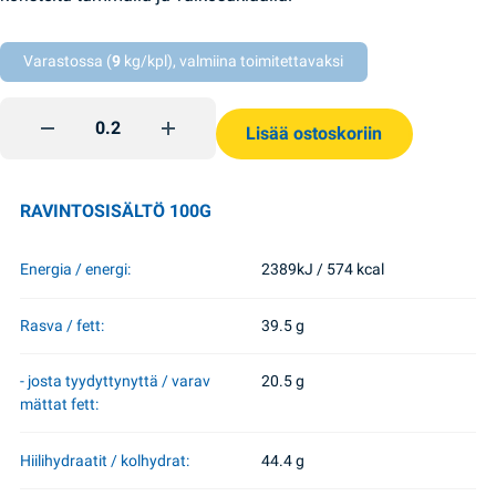
Varastossa (
9
kg/kpl), valmiina toimitettavaksi
Mont Blanc suklaa ja seesami Roshen quantity
Lisää ostoskoriin
RAVINTOSISÄLTÖ 100G
Energia / energi:
2389kJ / 574 kcal
Rasva / fett:
39.5 g
- josta tyydyttynyttä / varav
20.5 g
mättat fett:
Hiilihydraatit / kolhydrat:
44.4 g