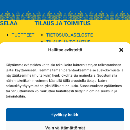
SELAA
TILAUS JA TOIMITUS
TUOTTEET
TIETOSUOJASELOSTE
TILAUS JA TOIMITUS
TOIMITUSEHDOT
Hallitse evästeitä
SOPILKA
Käytämme evästeiden kaltaisia tekniikoita laitteen tietojen tallentamiseen
ja/tai käyttämiseen. Teemme tämän parantaaksemme selauskokemusta ja
MYYMÄLÄT JA YHTEYSTIEDOT
näyttääksemme (muita kuin) henkilökohtaisia mainoksia. Suostumalla
USEIN KYSYTYT
näihin tekniikoihin voimme käsitellä tällä sivustolla tietoja, kuten
AJANKOHTAISTA
selauskäyttäytymistä tai yksilöllisiä tunnuksia. Suostumuksen epääminen
tai peruuttaminen voi vaikuttaa haitallisesti tiettyihin ominaisuuksiin ja
toimintoihin.
Tuotekuvat verkkosivustolla voivat poiketa ulkonäöltään todellisista tuotteista.
Tuotteiden saatavuus voi poiketa verkkokaupan tiedoista. Tarvittaessa otamme
yhteyttä ja sovimme korvaavista tuotteista.
Hyväksy kaikki
Vain välttämättömät