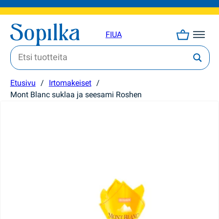
FI
UA
Etusivu
/
Irtomakeiset
/
Mont Blanc suklaa ja seesami Roshen