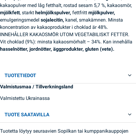
kakaopulver med låg fetthalt, rostad sesam 5,7 %, kakaosmör,
mjölkfett
, starkt
helmjölkspulver,
fettfritt
mjölkpulver,
emulgeringsmedel
sojalecitin,
kanel, smakämnen. Minsta
koncentration av kakaoprodukter i choklad är 48%.
INNEHÅLLER KAKAOSMÖR UTOM VEGETABILISKT FETTER.
Vit choklad (9%): minsta kakaosmörhalt – 34%. Kan innehålla
hasselnötter, jordnötter, äggprodukter, gluten (vete).
TUOTETIEDOT
Valmistusmaa / Tillverkningsland
Valmistettu Ukrainassa
TUOTE SAATAVILLA
Tuotetta löytyy seuraavien Sopilkan tai kumppanikauppojen