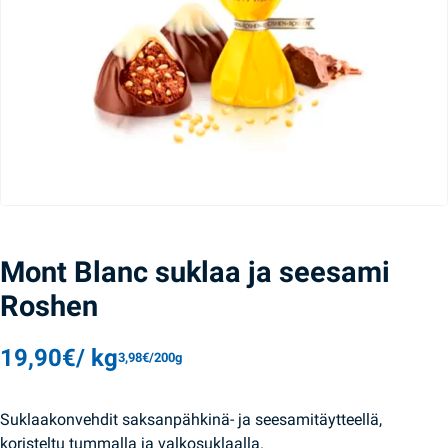
Mont Blanc suklaa ja seesami
Roshen
19,90
€
/ kg
3,98
€
/200g
Suklaakonvehdit saksanpähkinä- ja seesamitäytteellä,
koristeltu tummalla ja valkosuklaalla.