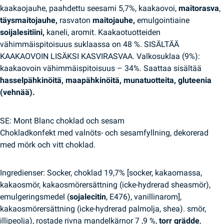
kaakaojauhe, paahdettu seesami 5,7%, kaakaovoi,
maitorasva
,
täysmaitojauhe,
rasvaton
maitojauhe,
emulgointiaine
soijalesitiini,
kaneli, aromit. Kaakaotuotteiden
vähimmäispitoisuus suklaassa on 48 %. SISÄLTÄÄ
KAAKAOVOIN LISÄKSI KASVIRASVAA. Valkosuklaa (9%):
kaakaovoin vähimmäispitoisuus – 34%. Saattaa sisältää
hasselpähkinöitä, maapähkinöitä, munatuotteita, gluteenia
(vehnää).
SE: Mont Blanc choklad och sesam
Chokladkonfekt med valnöts- och sesamfyllning, dekorerad
med mörk och vitt choklad.
Ingredienser: Socker, choklad 19,7% [socker, kakaomassa,
kakaosmör, kakaosmörersättning (icke-hydrerad sheasmör),
emulgeringsmedel (
sojalecitin
, E476), vanillinarom],
kakaosmörersättning (icke-hydrerad palmolja, shea). smör,
illipeolja), rostade rivna mandelkärnor 7 ,9 %,
torr grädde
,