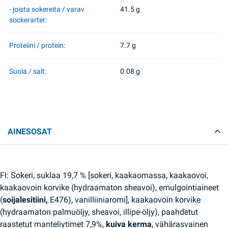
- joista sokereita / varav
41.5 g
sockerarter:
Proteiini / protein:
7.7 g
Suola / salt:
0.08 g
AINESOSAT
FI: Sokeri, suklaa 19,7 % [sokeri, kaakaomassa, kaakaovoi,
kaakaovoin korvike (hydraamaton sheavoi), emulgointiaineet
(
soijalesitiini,
E476), vanilliiniaromi], kaakaovoin korvike
(hydraamaton palmuöljy, sheavoi, illipe-öljy), paahdetut
raastetut manteliytimet 7,9%,
kuiva kerma
, vähärasvainen