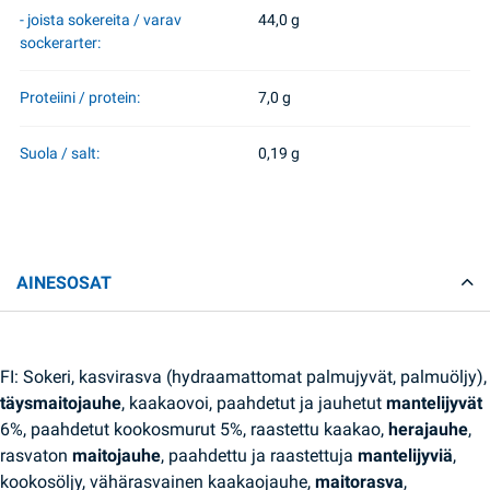
- joista sokereita / varav
44,0 g
sockerarter:
Proteiini / protein:
7,0 g
Suola / salt:
0,19 g
AINESOSAT
FI: Sokeri, kasvirasva (hydraamattomat palmujyvät, palmuöljy),
täysmaitojauhe
, kaakaovoi, paahdetut ja jauhetut
mantelijyvät
6%, paahdetut kookosmurut 5%, raastettu kaakao,
herajauhe
,
rasvaton
maitojauhe
, paahdettu ja raastettuja
mantelijyviä
,
kookosöljy, vähärasvainen kaakaojauhe,
maitorasva
,