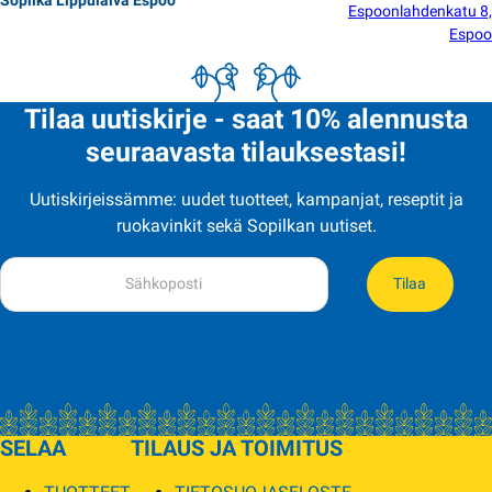
Espoonlahdenkatu 8,
Espoo
Tilaa uutiskirje - saat 10% alennusta
seuraavasta tilauksestasi!
Uutiskirjeissämme: uudet tuotteet, kampanjat, reseptit ja
ruokavinkit sekä Sopilkan uutiset.
Tilaa
SELAA
TILAUS JA TOIMITUS