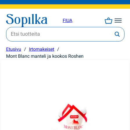
FI
UA
Etusivu
/
Irtomakeiset
/
Mont Blanc manteli ja kookos Roshen