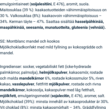
emulgointiaineet (
soijalesitiini
, E 476), aromit, suola.
Maitosuklaa (39 %): kaakaotuotteiden vähimmäispitoisuus on
30 %. Valkosuklaa (8%): ​​kaakaovoin vähimmäispitoisuus –
34%. Kerman täyte – 47%. Saattaa sisältää
hasselpähkinää,
maapähkinää, seesamia, munatuotteita, gluteenia (vehnää).
SE: Montblanc mandel och kookos
Mjölkchokladkonfekt med mild fyllning av kokosgrädde och
mandel.
Ingredienser: socker, vegetabiliskt fett (icke-hydrerade
palmkärnor, palmolja),
helmjölkspulver
, kakaosmör, rostade
och malda
mandelkärnor
6%, rostade kokossmulor 5%, riven
kakao,
vasslepulver
, fettfritt
mjölkpulver
, rostade och rivna
mandelkärnor
, kokosolja, kakaopulver med låg fetthalt,
mjölkfett,
emulgeringsmedel (
sojalecitin,
E 476), aromer, salt.
Mjölkchoklad (39%): minsta innehåll av kakaoprodukter är 30%.
Vit choklad (8%): ​​minsta kakaosmörhalt – 34%. Gräddfyllning