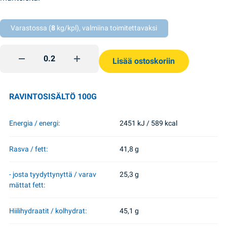
Varastossa (
8
kg/kpl), valmiina toimitettavaksi
Mont Blanc manteli ja kookos Roshen quantity
Lisää ostoskoriin
RAVINTOSISÄLTÖ 100G
Energia / energi:
2451 kJ / 589 kcal
Rasva / fett:
41,8 g
- josta tyydyttynyttä / varav
25,3 g
mättat fett:
Hiilihydraatit / kolhydrat:
45,1 g