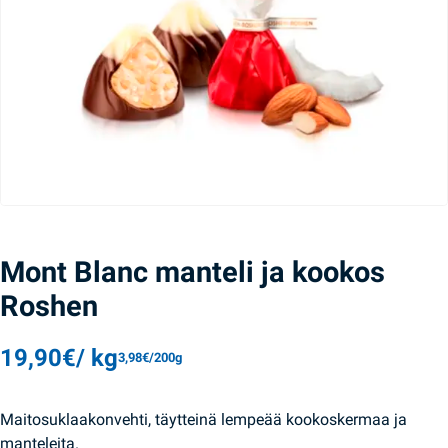
Mont Blanc manteli ja kookos
Roshen
19,90
€
/ kg
3,98
€
/200g
Maitosuklaakonvehti, täytteinä lempeää kookoskermaa ja
manteleita.