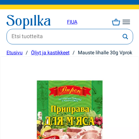
FI
UA
Etusivu
/
Öljyt ja kastikkeet
/
Mauste lihalle 30g Vprok