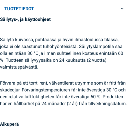
TUOTETIEDOT
Säilytys-, ja käyttöohjeet
Säilytä kuivassa, puhtaassa ja hyvin ilmastoidussa tilassa,
joka ei ole saastunut tuhohyönteisistä. Säilytyslämpötila saa
olla enintään 30 °C ja ilman suhteellinen kosteus enintään 60
%. Tuotteen säilyvyysaika on 24 kuukautta (2 vuotta)
valmistuspäivästä.
Förvara på ett torrt, rent, välventilerat utrymme som är fritt från
skadedjur. Förvaringstemperaturen får inte överstiga 30 °C och
den relativa luftfuktigheten får inte överstiga 60 %. Produkten
har en hållbarhet på 24 månader (2 år) från tillverkningsdatum.
Alkuperä