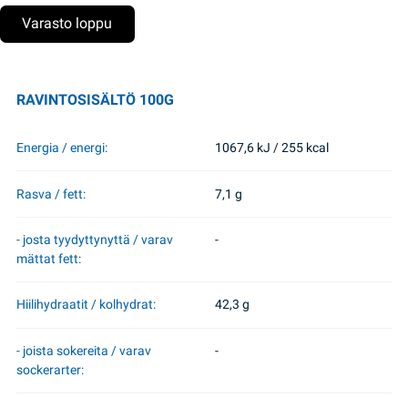
Varasto loppu
RAVINTOSISÄLTÖ 100G
Energia / energi:
1067,6 kJ / 255 kcal
Rasva / fett:
7,1 g
- josta tyydyttynyttä / varav
-
mättat fett:
Hiilihydraatit / kolhydrat:
42,3 g
- joista sokereita / varav
-
sockerarter: