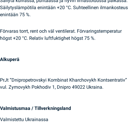
Säilytä kuivassa, puhtaassa ja hyvin ilmastoidussa paikassa.
Säilytyslämpötila enintään +20 °C. Suhteellinen ilmankosteus
enintään 75 %.
Förvaras torrt, rent och väl ventilerat. Förvaringstemperatur
högst +20 °C. Relativ luftfuktighet högst 75 %.
Alkuperä
PrJt “Dnipropetrovskyi Kombinat Kharchovykh Kontsentrativ”
vul. Zymovykh Pokhodiv 1, Dnipro 49022 Ukraina.
Valmistusmaa / Tillverkningsland
Valmistettu Ukrainassa