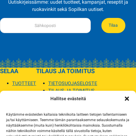
Uutiskirjeissämme: uudet tuotteet, kampanjat, reseptit ja
ruokavinkit sekä Sopilkan uutiset.
Tilaa
SELAA
TILAUS JA TOIMITUS
TUOTTEET
TIETOSUOJASELOSTE
TILAUS JA TOIMITUS
TOIMITUSEHDOT
Hallitse evästeitä
SOPILKA
Käytämme evästeiden kaltaisia tekniikoita laitteen tietojen tallentamiseen
ja/tai käyttämiseen. Teemme tämän parantaaksemme selauskokemusta ja
MYYMÄLÄT JA YHTEYSTIEDOT
näyttääksemme (muita kuin) henkilökohtaisia mainoksia. Suostumalla
USEIN KYSYTYT
näihin tekniikoihin voimme käsitellä tällä sivustolla tietoja, kuten