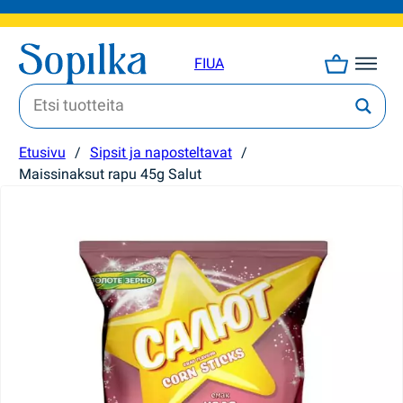
FI
UA
Etusivu
/
Sipsit ja naposteltavat
/
Maissinaksut rapu 45g Salut