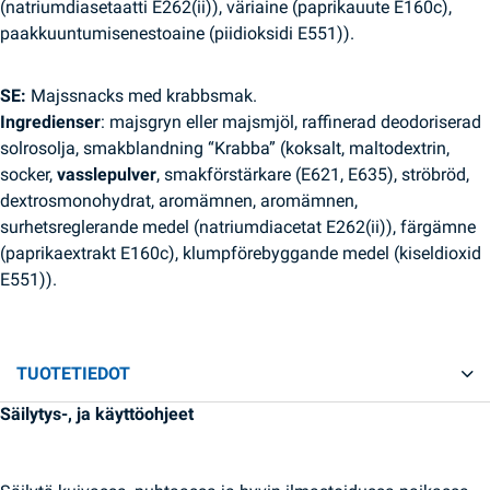
(natriumdiasetaatti E262(ii)), väriaine (paprikauute E160c),
paakkuuntumisenestoaine (piidioksidi E551)).
SE:
Majssnacks med krabbsmak.
Ingredienser
: majsgryn eller majsmjöl, raffinerad deodoriserad
solrosolja, smakblandning “Krabba” (koksalt, maltodextrin,
socker,
vasslepulver
, smakförstärkare (E621, E635), ströbröd,
dextrosmonohydrat, aromämnen, aromämnen,
surhetsreglerande medel (natriumdiacetat E262(ii)), färgämne
(paprikaextrakt E160c), klumpförebyggande medel (kiseldioxid
E551)).
TUOTETIEDOT
Säilytys-, ja käyttöohjeet