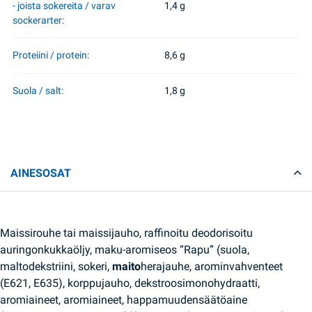
- joista sokereita / varav
1,4 g
sockerarter:
Proteiini / protein:
8,6 g
Suola / salt:
1,8 g
AINESOSAT
Maissirouhe tai maissijauho, raffinoitu deodorisoitu
auringonkukkaöljy, maku-aromiseos “Rapu” (suola,
maltodekstriini, sokeri,
maito
herajauhe, arominvahventeet
(E621, E635), korppujauho, dekstroosimonohydraatti,
aromiaineet, aromiaineet, happamuudensäätöaine