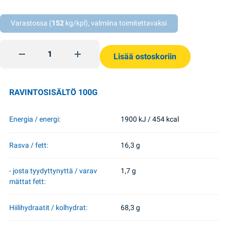
Varastossa (
152
kg/kpl), valmiina toimitettavaksi
Maissinaksut rapu 45g Salut quantity
Lisää ostoskoriin
RAVINTOSISÄLTÖ 100G
Energia / energi:
1900 kJ / 454 kcal
Rasva / fett:
16,3 g
- josta tyydyttynyttä / varav
1,7 g
mättat fett:
Hiilihydraatit / kolhydrat:
68,3 g