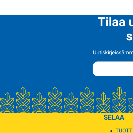
Tilaa 
s
Uutiskirjeissämme
SELAA
TUOTT