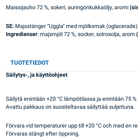
Maissijauho 72 %, sokeri, auringonkukkaöljy, aromi
(si
SE:
Majsstänger “Uggla” med mjölksmak (oglacerade)
Ingredienser
: majsmjöl 72 %, socker, solrosolja, arom
TUOTETIEDOT
Säilytys-, ja käyttöohjeet
Säilytä enintään +20 °C lämpötilassa ja enintään 75 
Avattu pakkaus on suositeltavaa säilyttää suljettuna.
Förvara vid temperaturer upp till +20 °C och med en rel
Förvaras stängt efter öppning.