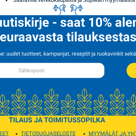
uutiskirje - saat 10% al
euraavasta tilauksestas
: uudet tuotteet, kampanjat, reseptit ja ruokavinkit sekä
TILAUS JA TOIMITUS
SOPILKA
EET
TIETOSUOJASELOSTE
MYYMÄLÄT JA YH