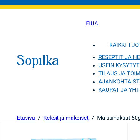
FI
UA
KAIKKI TU
RESEPTIT JA H
USEIN KYSYTYT
TILAUS JA TOI
AJANKOHTAIST
KAUPAT JA YHT
Etusivu
/
Keksit ja makeiset
/
Maissinaksut 60