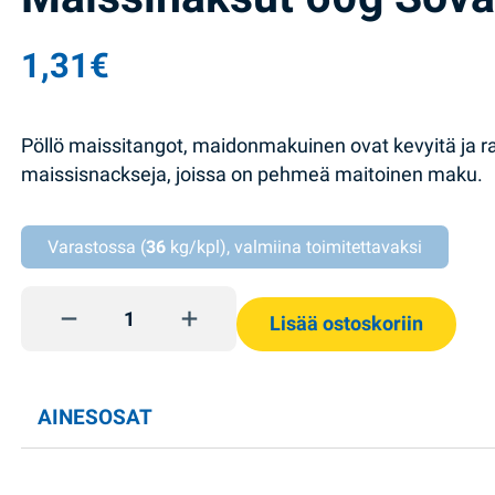
1,31
€
Pöllö maissitangot, maidonmakuinen ovat kevyitä ja r
maissisnackseja, joissa on pehmeä maitoinen maku.
Varastossa (
36
kg/kpl), valmiina toimitettavaksi
Maissinaksut 60g Sova quantity
Lisää ostoskoriin
AINESOSAT