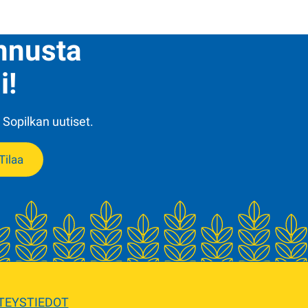
ennusta
i!
 Sopilkan uutiset.
Tilaa
TEYSTIEDOT