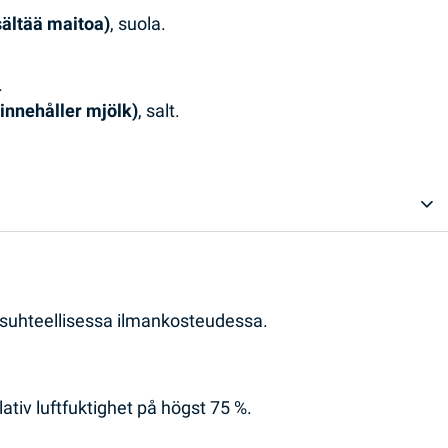
sältää maitoa)
, suola.
.
(innehåller mjölk)
, salt.
% suhteellisessa ilmankosteudessa.
ativ luftfuktighet på högst 75 %.