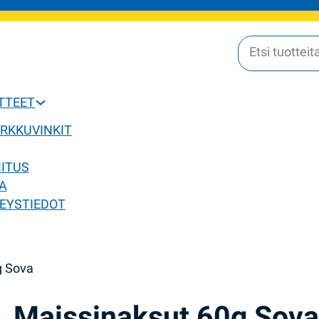
OTTEET
ERKKUVINKIT
MITUS
A
EYSTIEDOT
g Sova
Maissinaksut 60g Sov