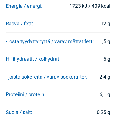
Energia / energi:
1723 kJ / 409 kcal
Rasva / fett:
12 g
- josta tyydyttynyttä / varav mättat fett:
1,5 g
Hiilihydraatit / kolhydrat:
6 g
- joista sokereita / varav sockerarter:
2,4 g
Proteiini / protein:
6,1 g
Suola / salt:
0,25 g