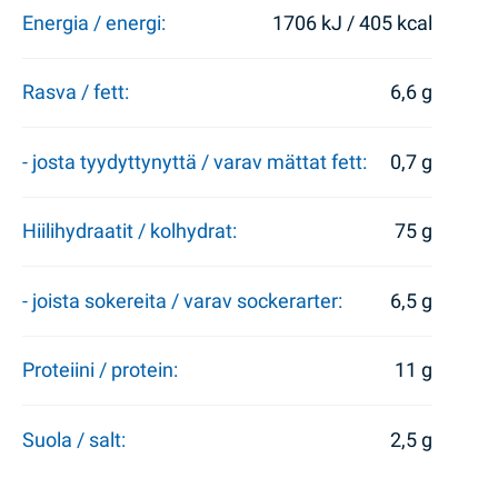
Energia / energi:
1706 kJ / 405 kcal
Rasva / fett:
6,6 g
- josta tyydyttynyttä / varav mättat fett:
0,7 g
Hiilihydraatit / kolhydrat:
75 g
- joista sokereita / varav sockerarter:
6,5 g
Proteiini / protein:
11 g
Suola / salt:
2,5 g