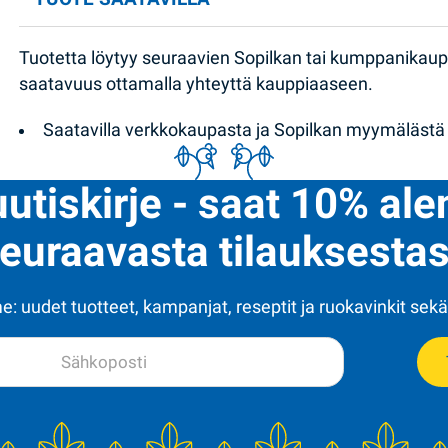
Tuotetta löytyy seuraavien Sopilkan tai kumppanikau
saatavuus ottamalla yhteyttä kauppiaaseen.
Saatavilla verkkokaupasta ja Sopilkan myymälästä
uutiskirje - saat 10% al
euraavasta tilauksestas
: uudet tuotteet, kampanjat, reseptit ja ruokavinkit sekä