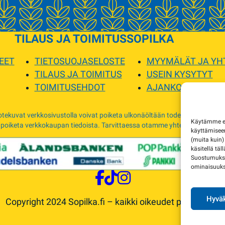
TILAUS JA TOIMITUS
SOPILKA
EET
TIETOSUOJASELOSTE
MYYMÄLÄT JA YH
TILAUS JA TOIMITUS
USEIN KYSYTYT
TOIMITUSEHDOT
AJANKOHTAISTA
tekuvat verkkosivustolla voivat poiketa ulkonäöltään todellisista tuottei
Käytämme evä
 poiketa verkkokaupan tiedoista. Tarvittaessa otamme yhteyttä ja sovimm
käyttämise
(muita kuin)
käsitellä täl
Suostumuksen
ominaisuuksi
Hyväk
Copyright 2024 Sopilka.fi – kaikki oikeudet pidätetään