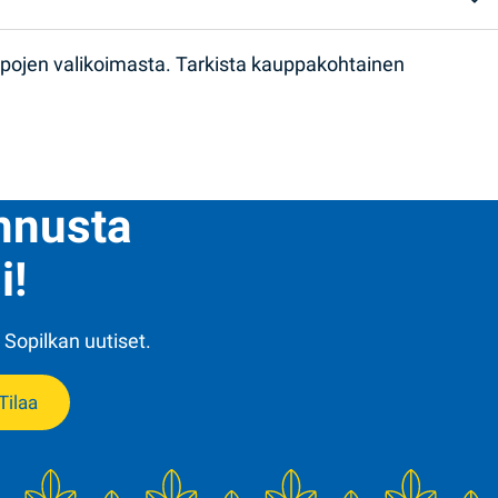
ppojen valikoimasta. Tarkista kauppakohtainen
ennusta
i!
 Sopilkan uutiset.
Tilaa