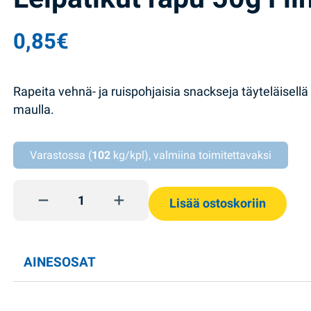
0,85
€
Rapeita vehnä- ja ruispohjaisia snackseja täyteläisellä 
maulla.
Varastossa (
102
kg/kpl), valmiina toimitettavaksi
Leipätikut rapu 50g Flint quantity
Lisää ostoskoriin
AINESOSAT