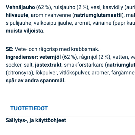
Vehnäjauho
(62 %), ruisjauho (2 %), vesi, kasviöljy (
hiivauute
, arominvahvenne (
natriumglutamaatti
), ma
sipulijauhe, valkosipulijauhe, aromit, väriaine (paprika
muista viljoista.
SE:
Vete- och rågcrisp med krabbsmak.
Ingredienser: vetemjöl
(62 %), rågmjöl (2 %), vatten, v
socker, salt,
jästextrakt
, smakförstärkare (
natriumglu
(citronsyra), lökpulver, vitlökspulver, aromer, färgämn
spår av andra spannmål.
TUOTETIEDOT
Säilytys-, ja käyttöohjeet