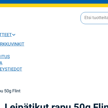
OTTEET
ERKKUVINKIT
MITUS
A
EYSTIEDOT
pu 50g Flint
Leipätikut rapu 50g Fli