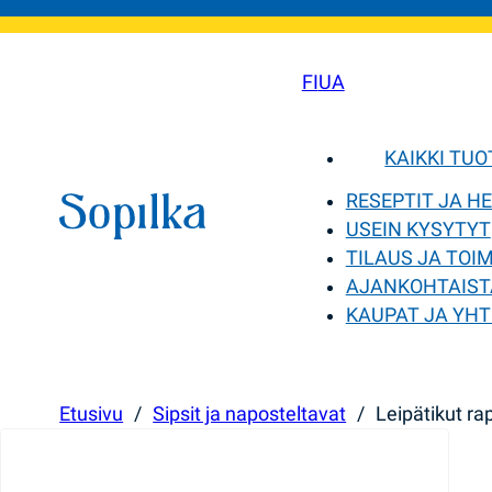
FI
UA
KAIKKI TU
RESEPTIT JA H
USEIN KYSYTYT
TILAUS JA TOI
AJANKOHTAIST
KAUPAT JA YHT
Etusivu
/
Sipsit ja naposteltavat
/
Leipätikut ra