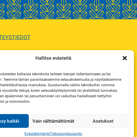
TEYSTIEDOT
Hallitse evästeitä
sta.
steiden kaltaisia tekniikoita laitteen tietojen tallentamiseen ja/tai
e korvaavista tuotteista.
en. Teemme tämän parantaaksemme selauskokemusta ja näyttääksemme
 henkilökohtaisia mainoksia. Suostumalla näihin tekniikoihin voimme
lä sivustolla tietoja, kuten selauskäyttäytymistä tai yksilöllisiä tunnuksia.
 epääminen tai peruuttaminen voi vaikuttaa haitallisesti tiettyihin
in ja toimintoihin.
sy kaikki
Vain välttämättömät
Asetukset
Evästekäytäntö
Tietosuojalausunto