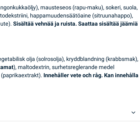
auringonkukkaöljy), mausteseos (rapu-maku), sokeri, suola,
ltodekstriini, happamuudensäätöaine (sitruunahappo),
uute).
Sisältää vehnää ja ruista. Saattaa sisältää jäämiä
egetabilisk olja (solrosolja), kryddblandning (krabbsmak),
tamat
), maltodextrin, surhetsreglerande medel
e (paprikaextrakt).
Innehåller vete och råg. Kan innehålla