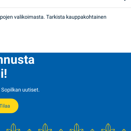
ppojen valikoimasta. Tarkista kauppakohtainen
ennusta
i!
 Sopilkan uutiset.
Tilaa