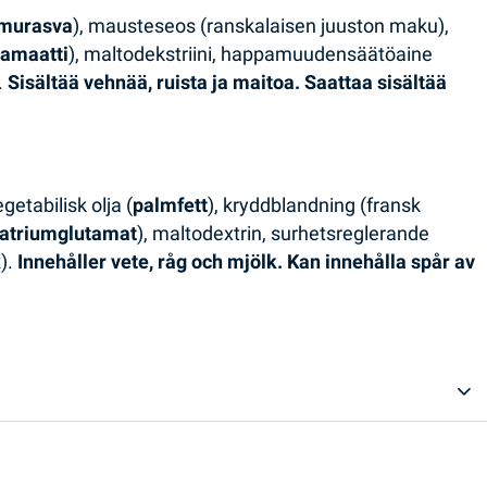
lmurasva
), mausteseos (ranskalaisen juuston maku),
tamaatti
), maltodekstriini, happamuudensäätöaine
.
Sisältää vehnää, ruista ja maitoa. Saattaa sisältää
getabilisk olja (
palmfett
), kryddblandning (fransk
atriumglutamat
), maltodextrin, surhetsreglerande
k
).
Innehåller vete, råg och mjölk.
Kan innehålla spår av