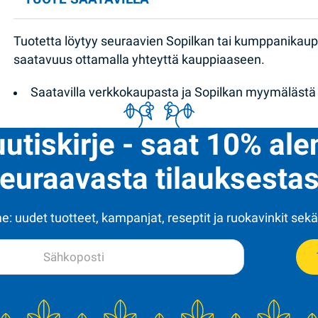
Tuotetta löytyy seuraavien Sopilkan tai kumppanikau
saatavuus ottamalla yhteyttä kauppiaaseen.
Saatavilla verkkokaupasta ja Sopilkan myymälästä
uutiskirje - saat 10% al
euraavasta tilauksestas
: uudet tuotteet, kampanjat, reseptit ja ruokavinkit sekä