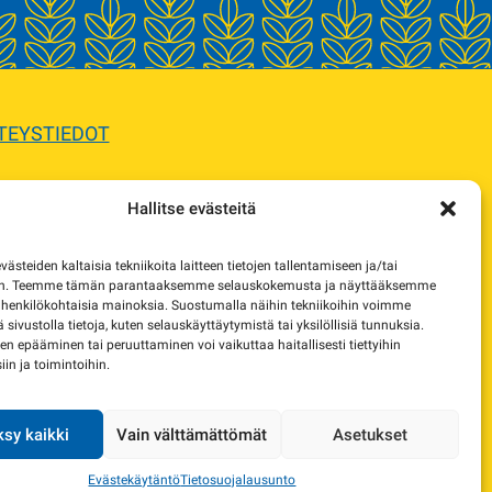
TEYSTIEDOT
Hallitse evästeitä
sta.
steiden kaltaisia tekniikoita laitteen tietojen tallentamiseen ja/tai
e korvaavista tuotteista.
en. Teemme tämän parantaaksemme selauskokemusta ja näyttääksemme
 henkilökohtaisia mainoksia. Suostumalla näihin tekniikoihin voimme
lä sivustolla tietoja, kuten selauskäyttäytymistä tai yksilöllisiä tunnuksia.
 epääminen tai peruuttaminen voi vaikuttaa haitallisesti tiettyihin
in ja toimintoihin.
sy kaikki
Vain välttämättömät
Asetukset
Evästekäytäntö
Tietosuojalausunto