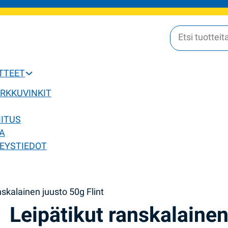
OTTEET
ERKKUVINKIT
MITUS
A
EYSTIEDOT
nskalainen juusto 50g Flint
Leipätikut ranskalainen