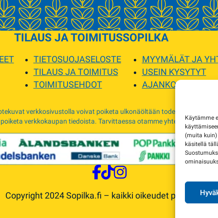
TILAUS JA TOIMITUS
SOPILKA
EET
TIETOSUOJASELOSTE
MYYMÄLÄT JA YH
TILAUS JA TOIMITUS
USEIN KYSYTYT
TOIMITUSEHDOT
AJANKOHTAISTA
tekuvat verkkosivustolla voivat poiketa ulkonäöltään todellisista tuottei
Käytämme evä
 poiketa verkkokaupan tiedoista. Tarvittaessa otamme yhteyttä ja sovimm
käyttämise
(muita kuin)
käsitellä täl
Suostumuksen
ominaisuuksi
Hyväk
Copyright 2024 Sopilka.fi – kaikki oikeudet pidätetään