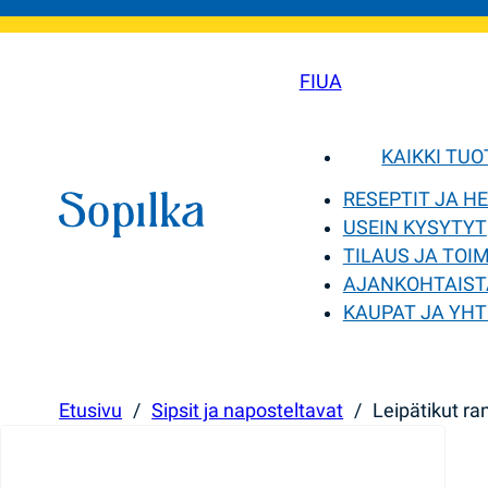
FI
UA
KAIKKI TU
RESEPTIT JA H
USEIN KYSYTYT
TILAUS JA TOI
AJANKOHTAIST
KAUPAT JA YHT
Etusivu
/
Sipsit ja naposteltavat
/
Leipätikut ra