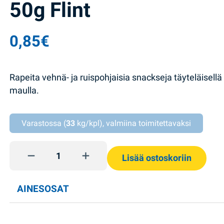
50g Flint
0,85
€
Rapeita vehnä- ja ruispohjaisia snackseja täyteläisell
maulla.
Varastossa (
33
kg/kpl), valmiina toimitettavaksi
Leipätikut ranskalainen juusto 50g Flint quantity
Lisää ostoskoriin
AINESOSAT