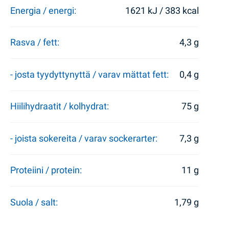
Energia / energi:
1621 kJ / 383 kcal
Rasva / fett:
4,3 g
- josta tyydyttynyttä / varav mättat fett:
0,4 g
Hiilihydraatit / kolhydrat:
75 g
- joista sokereita / varav sockerarter:
7,3 g
Proteiini / protein:
11 g
Suola / salt:
1,79 g