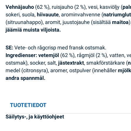
Vehnäjauho
(62 %), ruisjauho (2 %), vesi, kasviöljy (
pa
sokeri, suola,
hiivauute
, arominvahvenne (
natriumglu
(sitruunahappo), aromit, juustojauhe (sisältää
maitoa
)
jäämiä muista viljoista.
SE:
Vete- och rågcrisp med fransk ostsmak.
Ingredienser: vetemjöl
(62 %), rågmjöl (2 %), vatten, ve
ostsmak), socker, salt,
jästextrakt
, smakförstärkare (
n
medel (citronsyra), aromer, ostpulver (innehåller
mjöl
andra spannmål.
TUOTETIEDOT
Säilytys-, ja käyttöohjeet