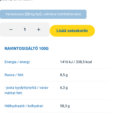
Varastossa (
22
kg/kpl), valmiina toimitettavaksi
Kondensoitu maito 8,5% Sladosvit 370g quantity
Lisää ostoskoriin
RAVINTOSISÄLTÖ 100G
Energia / energi:
1416 kJ / 338,5 kcal
Rasva / fett:
8,5 g
- josta tyydyttynyttä / varav
6,3 g
mättat fett:
Hiilihydraatit / kolhydrat:
58,3 g