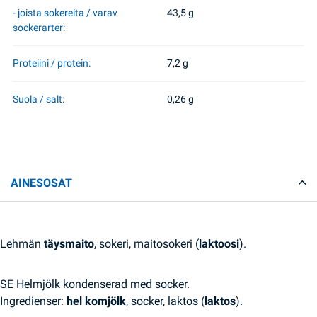
- joista sokereita / varav
43,5 g
sockerarter:
Proteiini / protein:
7,2 g
Suola / salt:
0,26 g
AINESOSAT
Lehmän
täysmaito
, sokeri, maitosokeri (
laktoosi
).
SE Helmjölk kondenserad med socker.
Ingredienser:
hel komjölk
, socker, laktos (
laktos
).