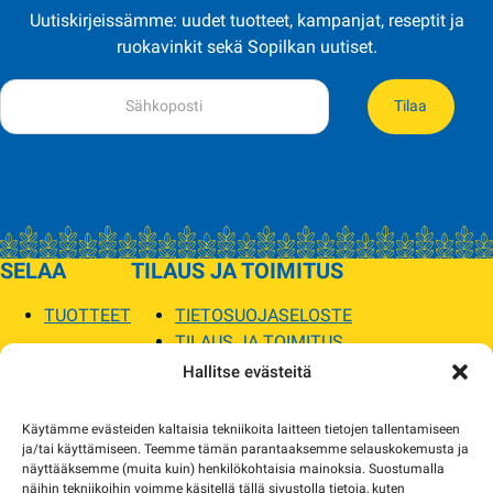
Uutiskirjeissämme: uudet tuotteet, kampanjat, reseptit ja
ruokavinkit sekä Sopilkan uutiset.
Tilaa
SELAA
TILAUS JA TOIMITUS
TUOTTEET
TIETOSUOJASELOSTE
TILAUS JA TOIMITUS
TOIMITUSEHDOT
Hallitse evästeitä
SOPILKA
Käytämme evästeiden kaltaisia tekniikoita laitteen tietojen tallentamiseen
ja/tai käyttämiseen. Teemme tämän parantaaksemme selauskokemusta ja
MYYMÄLÄT JA YHTEYSTIEDOT
näyttääksemme (muita kuin) henkilökohtaisia mainoksia. Suostumalla
USEIN KYSYTYT
näihin tekniikoihin voimme käsitellä tällä sivustolla tietoja, kuten