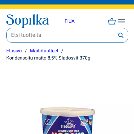
FI
UA
Etusivu
/
Maitotuotteet
/
Kondensoitu maito 8,5% Sladosvit 370g