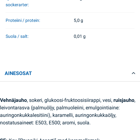
sockerarter:
Proteiini / protein:
5,0 g
Suola / salt:
0,01 g
AINESOSAT
Vehnäjauho
, sokeri, glukoosi-fruktoosisiirappi, vesi,
ruisjauho
,
leivontarasva (palmuöljy, palmuoleiini, emulgointiaine:
auringonkukkalesitiini), karamelli, auringonkukkaöljy,
nostatusaineet: E503, E500; arоmi, suola.