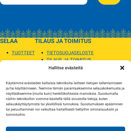
SELAA
TILAUS JA TOIMITUS
TUOTTEET
TIETOSUOJASELOSTE
TILAUS JA TOIMITUS
TOIMITUSEHDOT
Hallitse evästeitä
SOPILKA
Käytämme evästeiden kaltaisia tekniikoita laitteen tietojen tallentamiseen
ja/tai käyttämiseen. Teemme tämän parantaaksemme selauskokemusta ja
MYYMÄLÄT JA YHTEYSTIEDOT
näyttääksemme (muita kuin) henkilökohtaisia mainoksia. Suostumalla
USEIN KYSYTYT
näihin tekniikoihin voimme käsitellä tällä sivustolla tietoja, kuten
AJANKOHTAISTA
selauskäyttäytymistä tai yksilöllisiä tunnuksia. Suostumuksen epääminen
tai peruuttaminen voi vaikuttaa haitallisesti tiettyihin ominaisuuksiin ja
toimintoihin.
Tuotekuvat verkkosivustolla voivat poiketa ulkonäöltään todellisista tuotteista.
Tuotteiden saatavuus voi poiketa verkkokaupan tiedoista. Tarvittaessa otamme
yhteyttä ja sovimme korvaavista tuotteista.