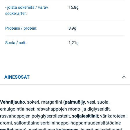
- joista sokereita / varav
15,8g
sockerarter:
Proteiini / protein:
8,9g
Suola / salt:
1,21g
AINESOSAT
Vehnäjauho
, sokeri, margariini (
palmuöljy
, vesi, suola,
emulgointiaineet: rasvahappojen mono- ja diglyseridit,
rasvahappojen polyglyseroliesterit,
soijalesitiinit
; värikaroteeni,
aromi, säilöntäaine sorbiinihappo, happamuudensäätöaine
maito
happo), nestemäinen
kokomuna
, inverttisokerisiirappi,