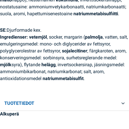
nostatusaine: ammoniumvetykarbonaatti, natriumkarbonaatti;
suola, aromi, hapettumisenestoaine
natriummetabisulfiitti
.
SE
:Djurformade kex.
Ingredienser:
vetemjöl
, socker, margarin (
palmolja
, vatten, salt,
emulgeringsmedel: mono- och diglycerider av fettsyror,
polyglycerolestrar av fettsyror,
sojalecitiner
; färgkaroten, arom,
konserveringsmedel: sorbinsyra, surhetsreglerande medel:
mjölk
syra), flytande
helägg
, invertsockersirap, jäsningsmedel:
ammoniumbikarbonat, natriumkarbonat; salt, arom,
antioxidationsmedel
natriummetabisulfit
.
TUOTETIEDOT
Alkuperä