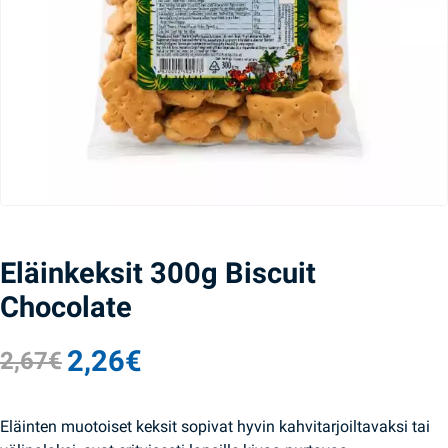
Eläinkeksit 300g Biscuit
Chocolate
2,26
€
2,67
€
Alkuperäinen hinta oli: 2,67€.
Nykyinen hinta on: 2,26€.
Eläinten muotoiset keksit sopivat hyvin kahvitarjoiltavaksi tai