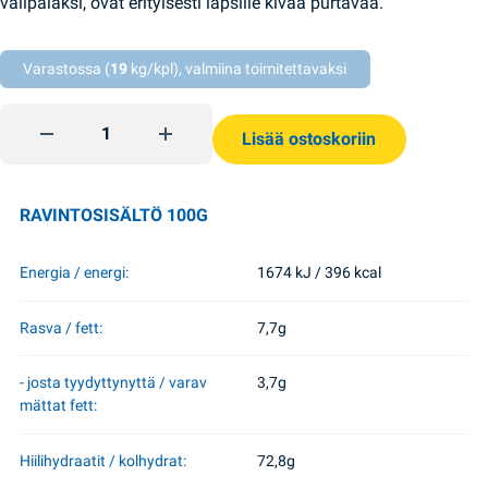
välipalaksi, ovat erityisesti lapsille kivaa purtavaa.
Varastossa (
19
kg/kpl), valmiina toimitettavaksi
Eläinkeksit 300g Biscuit Chocolate quantity
Lisää ostoskoriin
RAVINTOSISÄLTÖ 100G
Energia / energi:
1674 kJ / 396 kcal
Rasva / fett:
7,7g
- josta tyydyttynyttä / varav
3,7g
mättat fett:
Hiilihydraatit / kolhydrat:
72,8g