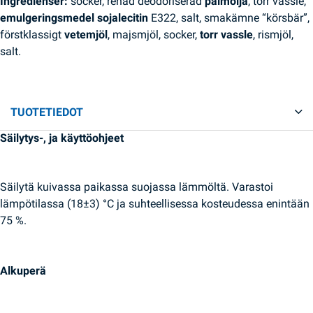
Ingredienser:
socker, renad deodoriserad
palmolja
, torr vassle,
emulgeringsmedel sojalecitin
E322, salt, smakämne “körsbär”,
förstklassigt
vetemjöl
, majsmjöl, socker,
torr vassle
, rismjöl,
salt.
TUOTETIEDOT
Säilytys-, ja käyttöohjeet
Säilytä kuivassa paikassa suojassa lämmöltä. Varastoi
lämpötilassa (18±3) °C ja suhteellisessa kosteudessa enintään
75 %.
Alkuperä