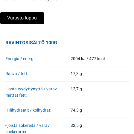
Varasto loppu
RAVINTOSISÄLTÖ 100G
Energia / energi:
2004 kJ / 477 kcal
Rasva / fett:
17,3 g
- josta tyydyttynyttä / varav
12,7 g
mättat fett:
Hiilihydraatit / kolhydrat:
74,3 g
- joista sokereita / varav
32,5 g
sockerarter: