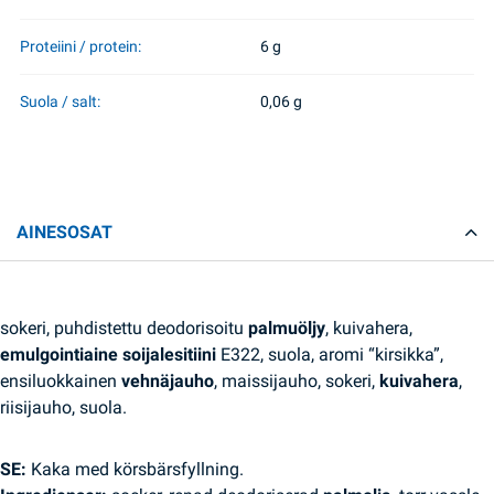
Proteiini / protein:
6 g
Suola / salt:
0,06 g
AINESOSAT
sokeri, puhdistettu deodorisoitu
palmuöljy
, kuivahera,
emulgointiaine soijalesitiini
E322, suola, aromi “kirsikka”,
ensiluokkainen
vehnäjauho
, maissijauho, sokeri,
kuivahera
,
riisijauho, suola.
SE:
Kaka med körsbärsfyllning.