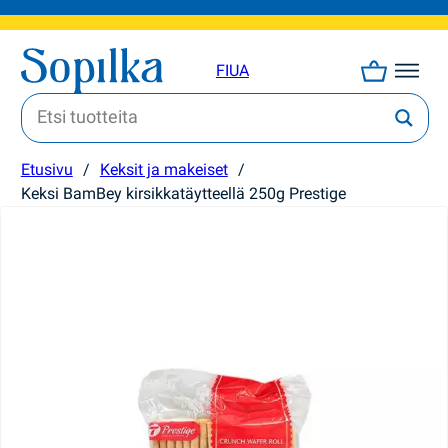
FI
UA
Etusivu
/
Keksit ja makeiset
/
Keksi BamBey kirsikkatäytteellä 250g Prestige