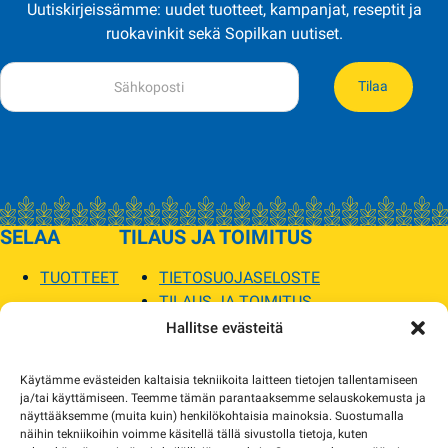
Uutiskirjeissämme: uudet tuotteet, kampanjat, reseptit ja
ruokavinkit sekä Sopilkan uutiset.
Tilaa
SELAA
TILAUS JA TOIMITUS
TUOTTEET
TIETOSUOJASELOSTE
TILAUS JA TOIMITUS
TOIMITUSEHDOT
Hallitse evästeitä
SOPILKA
Käytämme evästeiden kaltaisia tekniikoita laitteen tietojen tallentamiseen
ja/tai käyttämiseen. Teemme tämän parantaaksemme selauskokemusta ja
MYYMÄLÄT JA YHTEYSTIEDOT
näyttääksemme (muita kuin) henkilökohtaisia mainoksia. Suostumalla
USEIN KYSYTYT
näihin tekniikoihin voimme käsitellä tällä sivustolla tietoja, kuten