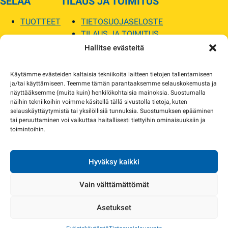
SELAA
TILAUS JA TOIMITUS
TUOTTEET
TIETOSUOJASELOSTE
TILAUS JA TOIMITUS
TOIMITUSEHDOT
Hallitse evästeitä
SOPILKA
Käytämme evästeiden kaltaisia tekniikoita laitteen tietojen tallentamiseen
ja/tai käyttämiseen. Teemme tämän parantaaksemme selauskokemusta ja
MYYMÄLÄT JA YHTEYSTIEDOT
näyttääksemme (muita kuin) henkilökohtaisia mainoksia. Suostumalla
USEIN KYSYTYT
näihin tekniikoihin voimme käsitellä tällä sivustolla tietoja, kuten
AJANKOHTAISTA
selauskäyttäytymistä tai yksilöllisiä tunnuksia. Suostumuksen epääminen
tai peruuttaminen voi vaikuttaa haitallisesti tiettyihin ominaisuuksiin ja
toimintoihin.
Tuotekuvat verkkosivustolla voivat poiketa ulkonäöltään todellisista tuotteista.
Tuotteiden saatavuus voi poiketa verkkokaupan tiedoista. Tarvittaessa otamme
yhteyttä ja sovimme korvaavista tuotteista.
Hyväksy kaikki
Vain välttämättömät
Asetukset
Copyright 2024 Sopilka.fi – kaikki oikeudet pidätetään