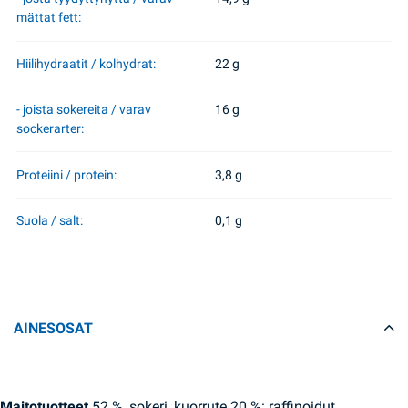
mättat fett:
Hiilihydraatit / kolhydrat:
22 g
- joista sokereita / varav
16 g
sockerarter:
Proteiini / protein:
3,8 g
Suola / salt:
0,1 g
AINESOSAT
Maitotuotteet
52 %, sokeri, kuorrute 20 %: raffinoidut