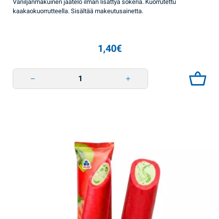
Vaniljanmakuinen jäätelö ilman lisättyä sokeria. Kuorrutettu
kaakaokuorrutteella. Sisältää makeutusainetta.
1,40
€
Vaniljajäätelö sokeriton 60g Rud quantity