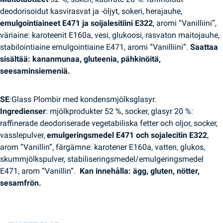
deodorisoidut kasvirasvat ja -öljyt, sokeri, herajauhe,
emulgointiaineet E471 ja soijalesitiini E322
, aromi “Vanilliini”,
väriaine: karoteenit E160a, vesi, glukoosi, rasvaton maitojauhe,
stabilointiaine emulgointiaine E471, aromi “Vanilliini”.
Saattaa
sisältää: kananmunaa, gluteenia, pähkinöitä,
seesaminsiemeniä.
SE
:Glass Plombir med kondensmjölksglasyr.
Ingredienser
: mjölkprodukter 52 %, socker, glasyr 20 %:
raffinerade deodoriserade vegetabiliska fetter och oljor, socker,
vasslepulver,
emulgeringsmedel E471 och sojalecitin E322
,
arom “Vanillin”, färgämne: karotener E160a, vatten, glukos,
skummjölkspulver, stabiliseringsmedel/emulgeringsmedel
E471, arom “Vanillin”.
Kan innehålla: ägg, gluten, nötter,
sesamfrön.