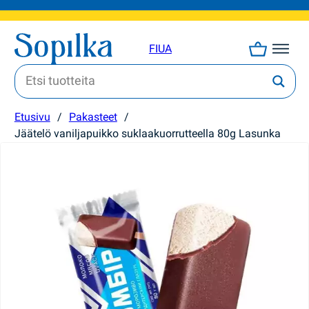
FI
UA
Etusivu
/
Pakasteet
/
Jäätelö vaniljapuikko suklaakuorrutteella 80g Lasunka