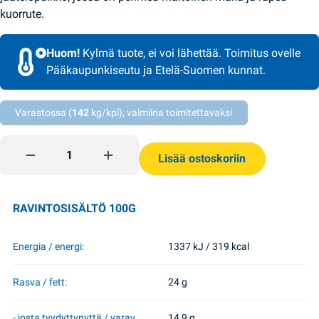
kuorrute.
Huom!
Kylmä tuote, ei voi lähettää. Toimitus ovelle
Pääkaupunkiseutu ja Etelä-Suomen kunnat.
Varastossa (
142
kg/kpl), valmiina toimitettavaksi
Jäätelö vaniljapuikko suklaakuorrutteella 80g Lasunka quan
Lisää ostoskoriin
RAVINTOSISÄLTÖ 100G
Energia / energi:
1337 kJ / 319 kcal
Rasva / fett:
24 g
- josta tyydyttynyttä / varav
14,9 g