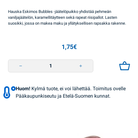
Hauska Eskimos Bubbles -jäätelöpuikko yhdistää pehmeän
vaniljajäätelön, karamellitäytteen sekä rapeat riisipallot. Lasten
suosikki, jossa on makea maku ja yllätyksellisen rapsakka rakenne.
1,75
€
Jäätelö Bubbles Eskimos 70g quantity
Huom!
Kylmä tuote, ei voi lähettää. Toimitus ovelle
Pääkaupunkiseutu ja Etelä-Suomen kunnat.