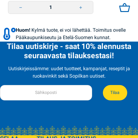
Jäätelö mansikka-kivi 85g Rud quantity
Huom!
Kylmä tuote, ei voi lähettää. Toimitus ovelle
Pääkaupunkiseutu ja Etelä-Suomen kunnat.
Tilaa uutiskirje - saat 10% alennusta
seuraavasta tilauksestasi!
Uutiskirjeissämme: uudet tuotteet, kampanjat, reseptit ja
ruokavinkit sekä Sopilkan uutiset.
Tilaa