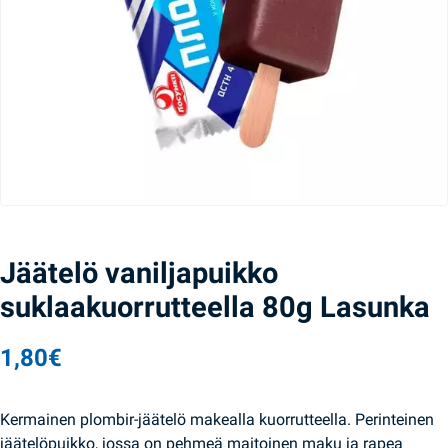
Jäätelö vaniljapuikko
suklaakuorrutteella 80g Lasunka
1,80
€
Kermainen plombir-jäätelö makealla kuorrutteella. Perinteinen
jäätelöpuikko, jossa on pehmeä maitoinen maku ja rapea