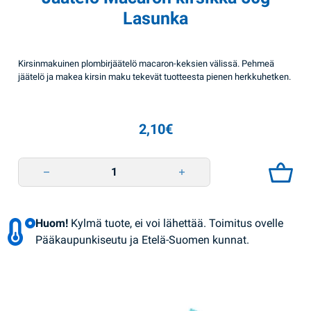
Lasunka
Kirsinmakuinen plombirjäätelö macaron-keksien välissä. Pehmeä
jäätelö ja makea kirsin maku tekevät tuotteesta pienen herkkuhetken.
2,10
€
Jäätelö Macaron kirsikka 50g Lasunka quantity
Huom!
Kylmä tuote, ei voi lähettää. Toimitus ovelle
Pääkaupunkiseutu ja Etelä-Suomen kunnat.