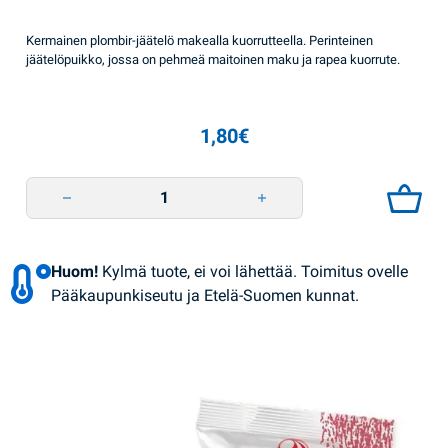
Kermainen plombir-jäätelö makealla kuorrutteella. Perinteinen
jäätelöpuikko, jossa on pehmeä maitoinen maku ja rapea kuorrute.
1,80
€
Jäätelö vaniljapuikko suklaakuorrutteella 80g Lasunka quantity
Huom!
Kylmä tuote, ei voi lähettää. Toimitus ovelle
Pääkaupunkiseutu ja Etelä-Suomen kunnat.