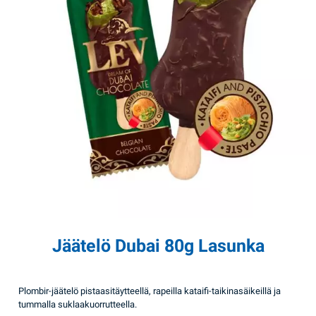
Jäätelö Dubai 80g Lasunka
Plombir-jäätelö pistaasitäytteellä, rapeilla kataifi-taikinasäikeillä ja
tummalla suklaakuorrutteella.