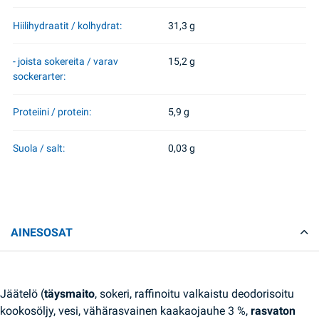
Hiilihydraatit / kolhydrat:
31,3 g
- joista sokereita / varav
15,2 g
sockerarter:
Proteiini / protein:
5,9 g
Suola / salt:
0,03 g
AINESOSAT
Jäätelö (
täysmaito
, sokeri, raffinoitu valkaistu deodorisoitu
kookosöljy, vesi, vähärasvainen kaakaojauhe 3 %,
rasvaton