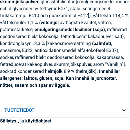
skummjölkspulver
, glassstabilisator [emulgeringsmedel mono-
och diglycerider av fettsyror E471; stabiliseringsmedel
fruktkärnmjöl E410 och guarkärnmjöl E412]), våffelstrut 14,4 %,
våffelsmulor 1,1 % (
vetemjöl
av högsta kvalitet, vatten,
potatisstärkelse,
emulgeringsmedel lecitiner (soja)
, raffinerad
deodoriserad blekt kokosolja, fettreducerat kakaopulver, salt),
konditoriglasyr 13,3 % [kakaosmörersättning (
palmfett
,
sheasmör, E322, antioxidationsmedel alfa-tokoferol E307),
socker, raffinerad blekt deodoriserad kokosolja, kakaomassa,
fettreducerat kakaopulver, skummjölkspulver, arom “Vanillin”],
sockrad kondenserad hel
mjölk
8,9 % (hel
mjölk
).
Innehåller
allergener: laktos, gluten, soja.
Kan innehålla jordnötter,
nötter, sesam och spår av äggula.
TUOTETIEDOT
Säilytys-, ja käyttöohjeet