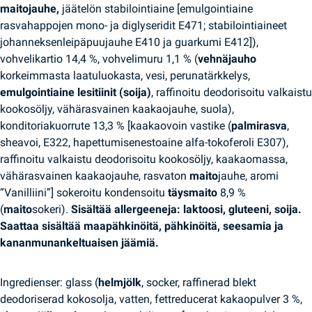
maitojauhe,
jäätelön stabilointiaine [emulgointiaine
rasvahappojen mono- ja diglyseridit E471; stabilointiaineet
johanneksenleipäpuujauhe E410 ja guarkumi E412]),
vohvelikartio 14,4 %, vohvelimuru 1,1 % (
vehnäjauho
korkeimmasta laatuluokasta, vesi, perunatärkkelys,
emulgointiaine lesitiinit (soija)
, raffinoitu deodorisoitu valkaistu
kookosöljy, vähärasvainen kaakaojauhe, suola),
konditoriakuorrute 13,3 % [kaakaovoin vastike (
palmirasva
,
sheavoi, E322, hapettumisenestoaine alfa-tokoferoli E307),
raffinoitu valkaistu deodorisoitu kookosöljy, kaakaomassa,
vähärasvainen kaakaojauhe, rasvaton
maito
jauhe, aromi
“Vanilliini”] sokeroitu kondensoitu
täysmaito
8,9 %
(
maito
sokeri).
Sisältää allergeeneja: laktoosi, gluteeni, soija.
Saattaa sisältää maapähkinöitä, pähkinöitä, seesamia ja
kananmunankeltuaisen jäämiä.
Ingredienser: glass (
helmjölk
, socker, raffinerad blekt
deodoriserad kokosolja, vatten, fettreducerat kakaopulver 3 %,