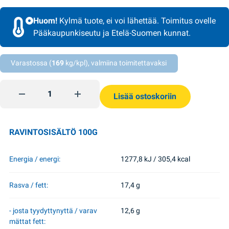
Huom!
Kylmä tuote, ei voi lähettää. Toimitus ovelle
Pääkaupunkiseutu ja Etelä-Suomen kunnat.
Varastossa (
169
kg/kpl), valmiina toimitettavaksi
Jäätelö Fakel 90g Lasunka quantity
Lisää ostoskoriin
RAVINTOSISÄLTÖ 100G
Energia / energi:
1277,8 kJ / 305,4 kcal
Rasva / fett:
17,4 g
- josta tyydyttynyttä / varav
12,6 g
mättat fett: