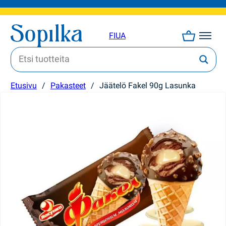
FI
UA
Etusivu
/
Pakasteet
/
Jäätelö Fakel 90g Lasunka