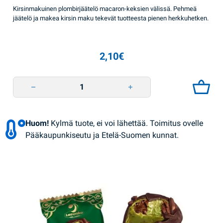
Kirsinmakuinen plombirjäätelö macaron-keksien välissä. Pehmeä
jäätelö ja makea kirsin maku tekevät tuotteesta pienen herkkuhetken.
2,10
€
Jäätelö Macaron kirsikka 50g Lasunka quantity
Huom!
Kylmä tuote, ei voi lähettää. Toimitus ovelle
Pääkaupunkiseutu ja Etelä-Suomen kunnat.