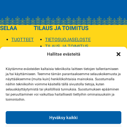
SELAA
TILAUS JA TOIMITUS
TUOTTEET
TIETOSUOJASELOSTE
TILAUS JA TOIMITUS
TOIMITUSEHDOT
Hallitse evästeitä
SOPILKA
Käytämme evästeiden kaltaisia tekniikoita laitteen tietojen tallentamiseen
ja/tai käyttämiseen. Teemme tämän parantaaksemme selauskokemusta ja
MYYMÄLÄT JA YHTEYSTIEDOT
näyttääksemme (muita kuin) henkilökohtaisia mainoksia. Suostumalla
USEIN KYSYTYT
näihin tekniikoihin voimme käsitellä tällä sivustolla tietoja, kuten
AJANKOHTAISTA
selauskäyttäytymistä tai yksilöllisiä tunnuksia. Suostumuksen epääminen
tai peruuttaminen voi vaikuttaa haitallisesti tiettyihin ominaisuuksiin ja
toimintoihin.
Tuotekuvat verkkosivustolla voivat poiketa ulkonäöltään todellisista tuotteista.
Tuotteiden saatavuus voi poiketa verkkokaupan tiedoista. Tarvittaessa otamme
yhteyttä ja sovimme korvaavista tuotteista.
Hyväksy kaikki