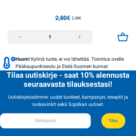
2,80
€
2,38
€
Alkuperäinen hinta oli: 2,80€.
Nykyinen hinta on: 2,38€.
Jäätelö Dubai 80g Lasunka quantity
Huom!
Kylmä tuote, ei voi lähettää. Toimitus ovelle
Pääkaupunkiseutu ja Etelä-Suomen kunnat.
Tilaa uutiskirje - saat 10% alennusta
seuraavasta tilauksestasi!
Uutiskirjeissämme: uudet tuotteet, kampanjat, reseptit ja
ruokavinkit sekä Sopilkan uutiset.
Tilaa