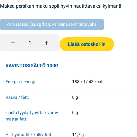
Makea persikan maku sopii hyvin nautittavaksi kylmänä.
Varastossa (
32
kg/kpl), valmiina toimitettavaksi
Fanta persikka virvoitusjuoma 355 ml quantity
Lisää ostoskoriin
RAVINTOSISÄLTÖ 100G
Energia / energi:
188 kJ / 43 kcal
Rasva / fett:
0 g
- josta tyydyttynyttä / varav
0 g
mättat fett:
Hiilihydraatit / kolhydrat:
11,7 g