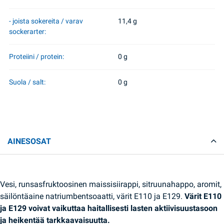
- joista sokereita / varav
11,4 g
sockerarter:
Proteiini / protein:
0 g
Suola / salt:
0 g
AINESOSAT
Vesi, runsasfruktoosinen maissisiirappi, sitruunahappo, aromit,
säilöntäaine natriumbentsoaatti, värit E110 ja E129.
Värit E110
ja E129 voivat vaikuttaa haitallisesti lasten aktiivisuustasoon
ja heikentää tarkkaavaisuutta.