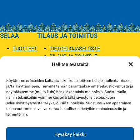
SELAA
TILAUS JA TOIMITUS
TUOTTEET
TIETOSUOJASELOSTE
TILAUS JA TOIMITUS
TOIMITUSEHDOT
Hallitse evästeitä
SOPILKA
Käytämme evästeiden kaltaisia tekniikoita laitteen tietojen tallentamiseen
ja/tai käyttämiseen. Teemme tämän parantaaksemme selauskokemusta ja
MYYMÄLÄT JA YHTEYSTIEDOT
näyttääksemme (muita kuin) henkilökohtaisia mainoksia. Suostumalla
USEIN KYSYTYT
näihin tekniikoihin voimme käsitellä tällä sivustolla tietoja, kuten
AJANKOHTAISTA
selauskäyttäytymistä tai yksilöllisiä tunnuksia. Suostumuksen epääminen
tai peruuttaminen voi vaikuttaa haitallisesti tiettyihin ominaisuuksiin ja
toimintoihin.
Tuotekuvat verkkosivustolla voivat poiketa ulkonäöltään todellisista tuotteista.
Tuotteiden saatavuus voi poiketa verkkokaupan tiedoista. Tarvittaessa otamme
yhteyttä ja sovimme korvaavista tuotteista.
Hyväksy kaikki