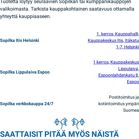
Tuotetta löytyy seuraavien Sopilkan tai kumppanikauppojen
valikoimasta. Tarkista kauppakohtainen saatavuus ottamalla
yhteyttä kauppiaaseen.
1. kerros, Kauppahalli,
Sopilka Itis Helsinki
Kauppakeskus Itis, Itäkatu
1-7, Helsinki
1 kerros, Kauppakeskus
Lippulaiva,
Sopilka Lippulaiva Espoo
Espoonlahdenkatu 8,
Espoo
Postitoimitus ja
Sopilka verkkokauppa 24/7
kotiintoimitus ympäri
Suomea
SAATTAISIT PITÄÄ MYÖS NÄISTÄ