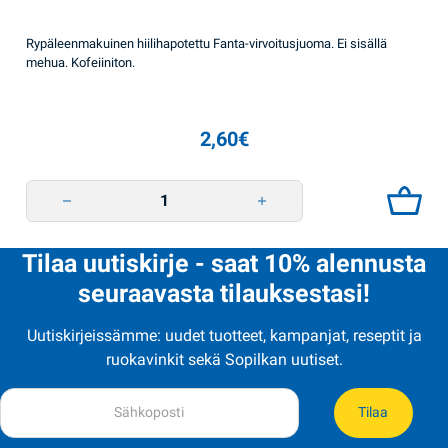
Rypäleenmakuinen hiilihapotettu Fanta-virvoitusjuoma. Ei sisällä
mehua. Kofeiiniton.
2,60
€
Fanta viinirypäle virvoitusjuoma 355 ml quantity
Tilaa uutiskirje - saat 10% alennusta
seuraavasta tilauksestasi!
Uutiskirjeissämme: uudet tuotteet, kampanjat, reseptit ja
ruokavinkit sekä Sopilkan uutiset.
Tilaa