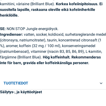
karnitiini, väriaine (Brilliant Blue).
Korkea kofeiinipitoisuus. Ei
suositella lapsille, raskaana oleville eikä kofeiiniherkille
henkilöille.
SE:
NON STOP Jungle energidryck.
Ingredienser:
vatten, socker, koldioxid, surhetsreglerande medel
(citronsyra, natriumcitrater), taurin, koncentrerad citronsaft (1
%), aromer, koffein (32 mg / 100 ml), konserveringsmedel
(natriumbensoat), vitaminer (niacin B3, B5, B6, B9), L-karnitin,
färgämne (Brilliant Blue).
Hög koffeinhalt. Rekommenderas
inte för barn, gravida eller koffeinkänsliga personer.
TUOTETIEDOT
Säilytys-, ja käyttöohjeet