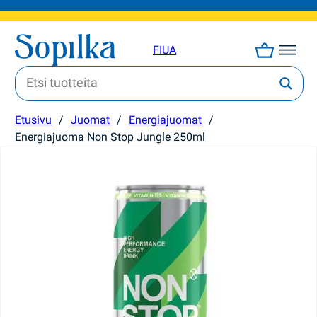
FI
UA
Etusivu
/
Juomat
/
Energiajuomat
/
Energiajuoma Non Stop Jungle 250ml