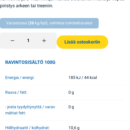
piristys arkeen tai treeniin.
Varastossa (
26
kg/kpl), valmiina toimitettavaksi
Energiajuoma Non Stop Jungle 250ml quantity
Lisää ostoskoriin
RAVINTOSISÄLTÖ 100G
Energia / energi:
185 kJ / 44 kcal
Rasva / fett:
0 g
- josta tyydyttynyttä / varav
0 g
mättat fett:
Hiilihydraatit / kolhydrat:
10,6 g