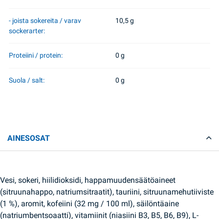
- joista sokereita / varav
10,5 g
sockerarter:
Proteiini / protein:
0 g
Suola / salt:
0 g
AINESOSAT
Vesi, sokeri, hiilidioksidi, happamuudensäätöaineet
(sitruunahappo, natriumsitraatit), tauriini, sitruunamehutiiviste
(1 %), aromit, kofeiini (32 mg / 100 ml), säilöntäaine
(natriumbentsoaatti), vitamiinit (niasiini B3, B5, B6, B9), L-