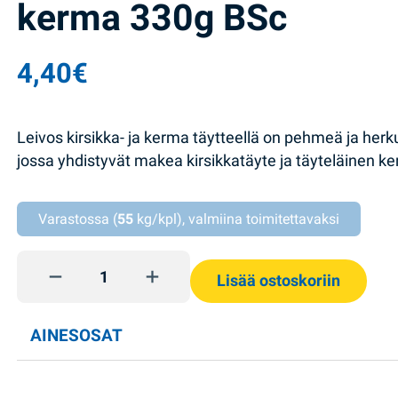
kerma 330g BSc
4,40
€
Leivos kirsikka- ja kerma täytteellä on pehmeä ja herku
jossa yhdistyvät makea kirsikkatäyte ja täyteläinen k
Varastossa (
55
kg/kpl), valmiina toimitettavaksi
Biskuitti firmovyi kirsikka ja kerma 330g BSc quanti
Lisää ostoskoriin
AINESOSAT