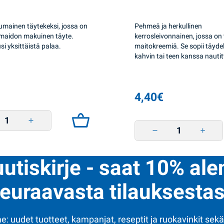
mainen täytekeksi, jossa on
Pehmeä ja herkullinen
maidon makuinen täyte.
kerrosleivonnainen, jossa on 
si yksittäistä palaa.
maitokreemiä. Se sopii täydell
kahvin tai teen kanssa nautit
4,40
€
i firmovyi suklaa 330g BSc quantity
Biskuitti firmovyi uunima
uutiskirje - saat 10% al
euraavasta tilauksestas
: uudet tuotteet, kampanjat, reseptit ja ruokavinkit sekä