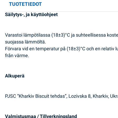
TUOTETIEDOT
Säilytys-, ja käyttöohjeet
Varastoi lämpötilassa (18±3)°C ja suhteellisessa kost
suojassa lämmöltä.
Förvara vid en temperatur på (18±3)°C och en relativ lu
från värme.
Alkuperä
PJSC “Kharkiv Biscuit tehdas”, Lozivska 8, Kharkiv, Uk
Valmistusmaa / Tillverkningsland