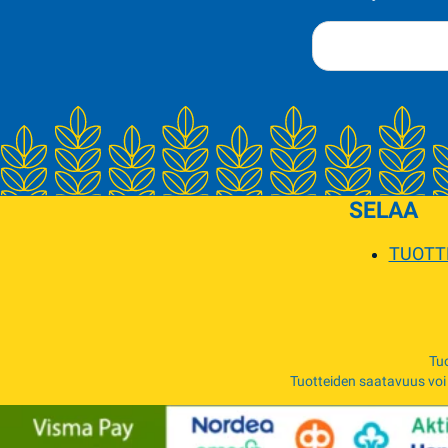
SELAA
TUOTT
Tuo
Tuotteiden saatavuus voi