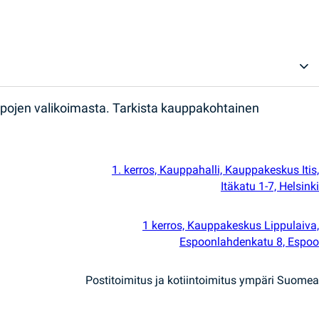
ppojen valikoimasta. Tarkista kauppakohtainen
1. kerros, Kauppahalli, Kauppakeskus Itis,
Itäkatu 1-7, Helsinki
1 kerros, Kauppakeskus Lippulaiva,
Espoonlahdenkatu 8, Espoo
Postitoimitus ja kotiintoimitus ympäri Suomea