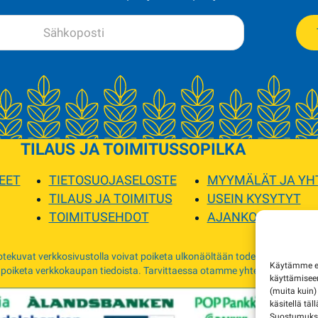
TILAUS JA TOIMITUS
SOPILKA
EET
TIETOSUOJASELOSTE
MYYMÄLÄT JA YH
TILAUS JA TOIMITUS
USEIN KYSYTYT
TOIMITUSEHDOT
AJANKOHTAISTA
tekuvat verkkosivustolla voivat poiketa ulkonäöltään todellisista tuottei
Käytämme evä
 poiketa verkkokaupan tiedoista. Tarvittaessa otamme yhteyttä ja sovimm
käyttämise
(muita kuin)
käsitellä täl
Suostumuksen