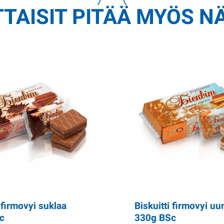
TAISIT PITÄÄ MYÖS N
i firmovyi suklaa
Biskuitti firmovyi uu
c
330g BSc