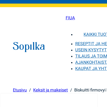
FI
UA
KAIKKI TU
RESEPTIT JA H
USEIN KYSYTYT
TILAUS JA TOI
AJANKOHTAIST
KAUPAT JA YHT
Etusivu
/
Keksit ja makeiset
/
Biskuitti firmovy