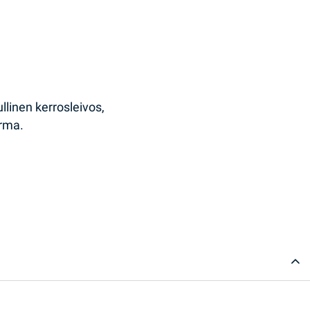
llinen kerrosleivos,
erma.
ty