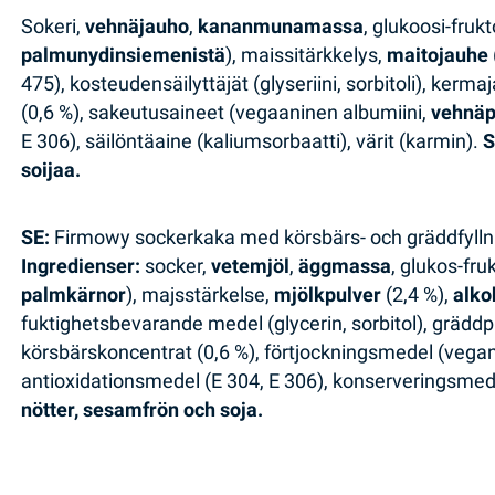
Sokeri,
vehnäjauho
,
kananmunamassa
, glukoosi-frukt
palmunydinsiemenistä
), maissitärkkelys,
maitojauhe
475), kosteudensäilyttäjät (glyseriini, sorbitoli), kerm
(0,6 %), sakeutusaineet (vegaaninen albumiini,
vehnäp
E 306), säilöntäaine (kaliumsorbaatti), värit (karmin).
S
soijaa.
SE:
Firmowy sockerkaka med körsbärs- och gräddfylln
Ingredienser:
socker,
vetemjöl
,
äggmassa
, glukos-fru
palmkärnor
), majsstärkelse,
mjölkpulver
(2,4 %),
alko
fuktighetsbevarande medel (glycerin, sorbitol), gräddp
körsbärskoncentrat (0,6 %), förtjockningsmedel (vega
antioxidationsmedel (E 304, E 306), konserveringsmed
nötter, sesamfrön och soja.