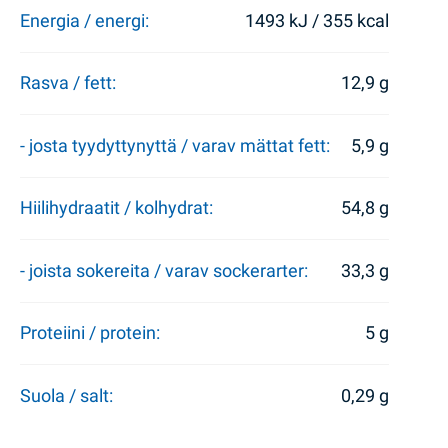
Energia / energi:
1493 kJ / 355 kcal
Rasva / fett:
12,9 g
- josta tyydyttynyttä / varav mättat fett:
5,9 g
Hiilihydraatit / kolhydrat:
54,8 g
- joista sokereita / varav sockerarter:
33,3 g
Proteiini / protein:
5 g
Suola / salt:
0,29 g