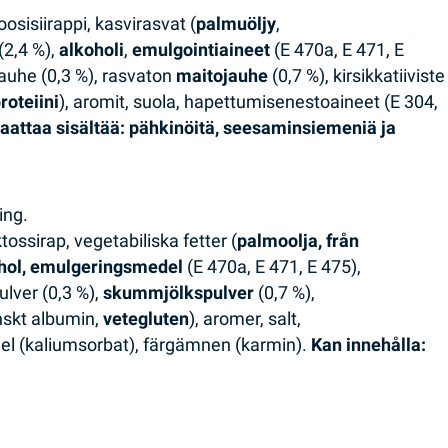
oosisiirappi, kasvirasvat (
palmuöljy
,
(2,4 %),
alkoholi
,
emulgointiaineet
(E 470a, E 471, E
ajauhe (0,3 %), rasvaton
maitojauhe
(0,7 %), kirsikkatiiviste
roteiini
), aromit, suola, hapettumisenestoaineet (E 304,
aattaa sisältää: pähkinöitä, seesaminsiemeniä ja
ing.
ktossirap, vegetabiliska fetter (
palmoolja, från
hol, emulgeringsmedel
(E 470a, E 471, E 475),
ulver (0,3 %),
skummjölkspulver
(0,7 %),
nskt albumin,
vetegluten
), aromer, salt,
el (kaliumsorbat), färgämnen (karmin).
Kan innehålla: