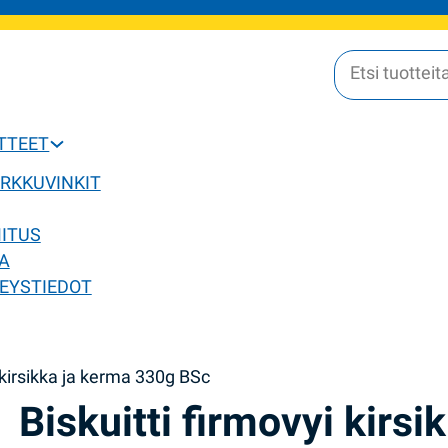
OTTEET
ERKKUVINKIT
MITUS
A
EYSTIEDOT
i kirsikka ja kerma 330g BSc
Biskuitti firmovyi kirsik