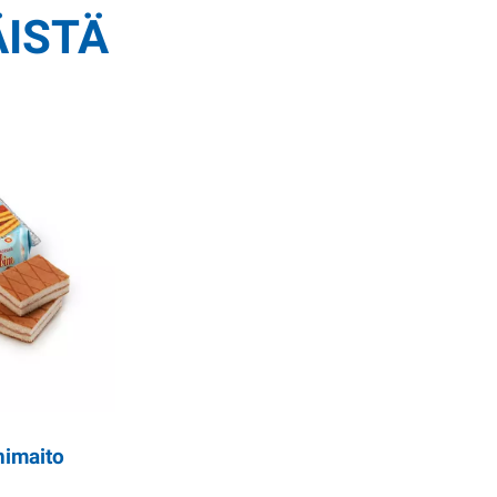
ÄISTÄ
nimaito