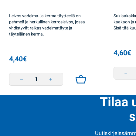
Leivos vadelma- ja kerma täytteellä on
Suklaakakku
pehmeä ja herkullinen kerrosleivos, jossa
kaakaon ja 
yhdistyvät raikas vadelmatäyte ja
Sisältää kuu
täyteläinen kerma.
4,60
€
4,40
€
Biskuitt
Biskuitti firmovyi vadelma ja kerma 330g BSc quantity
Tilaa 
s
Uutiskirjeissämme