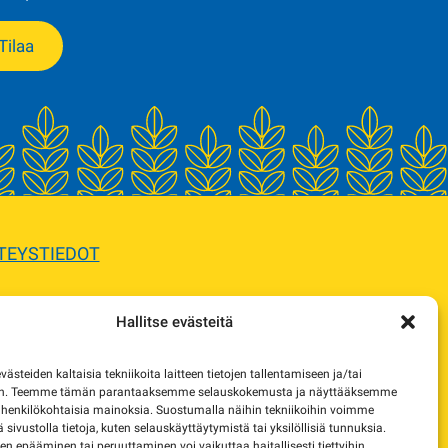
Tilaa
TEYSTIEDOT
Hallitse evästeitä
sta.
steiden kaltaisia tekniikoita laitteen tietojen tallentamiseen ja/tai
e korvaavista tuotteista.
en. Teemme tämän parantaaksemme selauskokemusta ja näyttääksemme
 henkilökohtaisia mainoksia. Suostumalla näihin tekniikoihin voimme
lä sivustolla tietoja, kuten selauskäyttäytymistä tai yksilöllisiä tunnuksia.
 epääminen tai peruuttaminen voi vaikuttaa haitallisesti tiettyihin