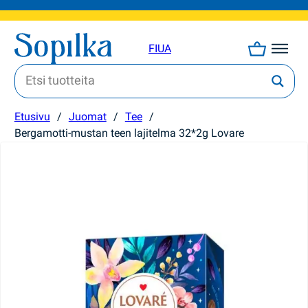
FI
UA
Etusivu
/
Juomat
/
Tee
/
Bergamotti-mustan teen lajitelma 32*2g Lovare