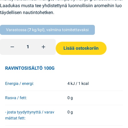
Laadukas musta tee yhdistettynä luonnollisiin aromeihin luo
täydellisen nautintohetken.
Varastossa (
7
kg/kpl), valmiina toimitettavaksi
Bergamotti-mustan teen lajitelma 32*2g Lovare quantity
Lisää ostoskoriin
RAVINTOSISÄLTÖ 100G
Energia / energi:
4 kJ / 1 kcal
Rasva / fett:
0 g
- josta tyydyttynyttä / varav
0 g
mättat fett: