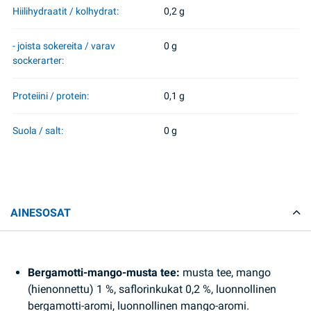
Hiilihydraatit / kolhydrat:
0,2 g
- joista sokereita / varav
0 g
sockerarter:
Proteiini / protein:
0,1 g
Suola / salt:
0 g
AINESOSAT
Bergamotti-mango-musta tee:
musta tee, mango
(hienonnettu) 1 %, saflorinkukat 0,2 %, luonnollinen
bergamotti-aromi, luonnollinen mango-aromi.