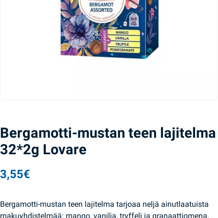
Bergamotti-mustan teen lajitelma
32*2g Lovare
3,55
€
Bergamotti-mustan teen lajitelma tarjoaa neljä ainutlaatuista
makuyhdistelmää: mango, vanilja, tryffeli ja granaattiomena.