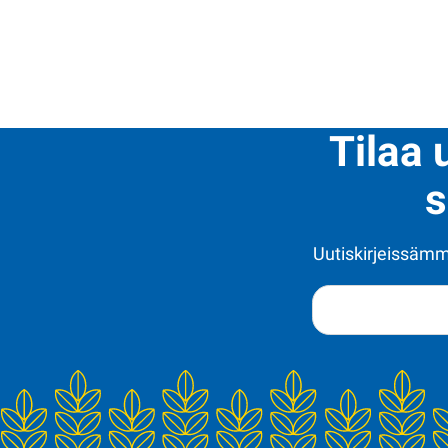
Tilaa 
s
Uutiskirjeissämme