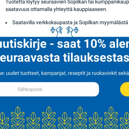
Tuotetta löytyy seuraavien Sopilkan tai kumppanikau
saatavuus ottamalla yhteyttä kauppiaaseen.
Saatavilla verkkokaupasta ja Sopilkan myymälästä
uutiskirje - saat 10% al
euraavasta tilauksestas
: uudet tuotteet, kampanjat, reseptit ja ruokavinkit sekä