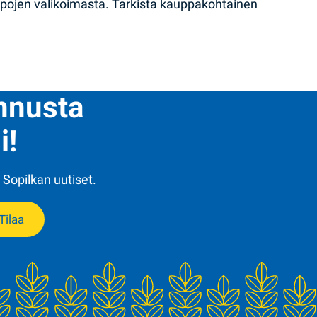
ppojen valikoimasta. Tarkista kauppakohtainen
ennusta
i!
 Sopilkan uutiset.
Tilaa