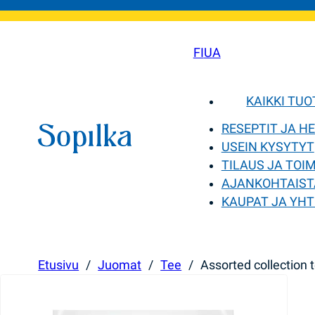
FI
UA
KAIKKI TU
RESEPTIT JA H
USEIN KYSYTYT
TILAUS JA TOI
AJANKOHTAIST
KAUPAT JA YHT
Etusivu
/
Juomat
/
Tee
/
Assorted collection