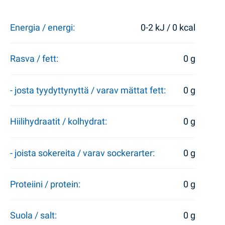
Energia / energi:
0-2 kJ / 0 kcal
Rasva / fett:
0 g
- josta tyydyttynyttä / varav mättat fett:
0 g
Hiilihydraatit / kolhydrat:
0 g
- joista sokereita / varav sockerarter:
0 g
Proteiini / protein:
0 g
Suola / salt:
0 g