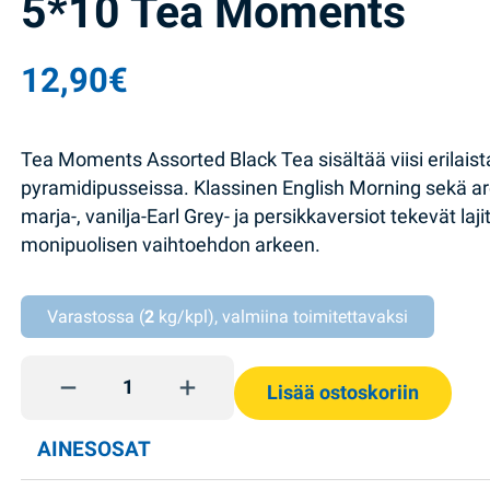
5*10 Tea Moments
12,90
€
Tea Moments Assorted Black Tea sisältää viisi erilais
pyramidipusseissa. Klassinen English Morning sekä ar
marja-, vanilja-Earl Grey- ja persikkaversiot tekevät laj
monipuolisen vaihtoehdon arkeen.
Varastossa (
2
kg/kpl), valmiina toimitettavaksi
Assorted collection tee 112g 5*10 Tea Moments qu
Lisää ostoskoriin
AINESOSAT