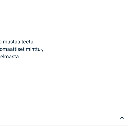
ta mustaa teetä
omaattiset minttu-,
itelmasta
antity