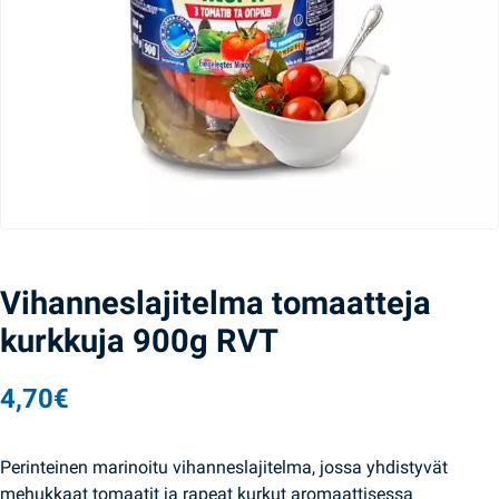
Vihanneslajitelma tomaatteja
kurkkuja 900g RVT
4,70
€
Perinteinen marinoitu vihanneslajitelma, jossa yhdistyvät
mehukkaat tomaatit ja rapeat kurkut aromaattisessa