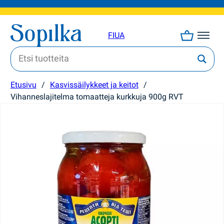
FI
UA
Etusivu
/
Kasvissäilykkeet ja keitot
/
Vihanneslajitelma tomaatteja kurkkuja 900g RVT