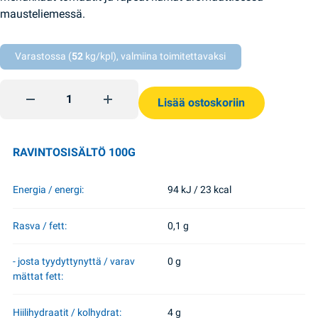
mausteliemessä.
Varastossa (
52
kg/kpl), valmiina toimitettavaksi
Vihanneslajitelma tomaatteja kurkkuja 900g RVT quantity
Lisää ostoskoriin
RAVINTOSISÄLTÖ 100G
Energia / energi:
94 kJ / 23 kcal
Rasva / fett:
0,1 g
- josta tyydyttynyttä / varav
0 g
mättat fett:
Hiilihydraatit / kolhydrat:
4 g