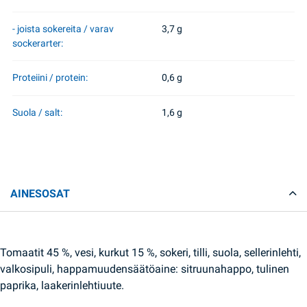
- joista sokereita / varav
3,7 g
sockerarter:
Proteiini / protein:
0,6 g
Suola / salt:
1,6 g
AINESOSAT
Tomaatit 45 %, vesi, kurkut 15 %, sokeri, tilli, suola, sellerinlehti,
valkosipuli, happamuudensäätöaine: sitruunahappo, tulinen
paprika, laakerinlehtiuute.