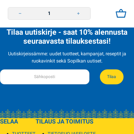
Vihanneslajitelma pattisonia tomaatteja kurkkuja 900g RVT quantity
Tilaa uutiskirje - saat 10% alennusta
seuraavasta tilauksestasi!
Uutiskirjeissämme: uudet tuotteet, kampanjat, reseptit ja
ruokavinkit sekä Sopilkan uutiset.
Tilaa
SELAA
TILAUS JA TOIMITUS
TUOTTEET
TIETOSUOJASELOSTE