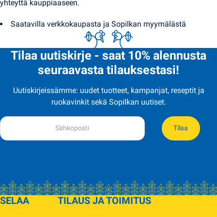
yhteyttä kauppiaaseen.
Saatavilla verkkokaupasta ja Sopilkan myymälästä
Tilaa uutiskirje - saat 10% alennusta
seuraavasta tilauksestasi!
Uutiskirjeissämme: uudet tuotteet, kampanjat, reseptit ja
ruokavinkit sekä Sopilkan uutiset.
Tilaa
SELAA
TILAUS JA TOIMITUS