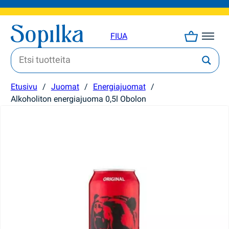
FI
UA
Etusivu
/
Juomat
/
Energiajuomat
/
Alkoholiton energiajuoma 0,5l Obolon