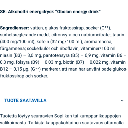
SE: Alkoholfri energidryck “Obolon energy drink”
Sngredienser:
vatten, glukos-fruktossirap, socker (G**),
surhetsreglerande medel; citronsyra och natriumcitrater, taurin
(400 mg/100 ml), kofein (32 mg/100 ml), aromämnena,
färgämnena; sockerkulör och riboflavin, vitaminer/100 ml:
niasin (B3) – 3,0 mg, pantotensyra (B5) – 0,9 mg, vitamin B6 –
0,3 mg, folsyra (B9) – 0,03 mg, biotin (B7) – 0,022 mg, vitamin
B12 – 0,15 µg. (G**) markerar, att man har använt bade glukos-
fruktossirap och socker.
TUOTE SAATAVILLA
Tuotetta löytyy seuraavien Sopilkan tai kumppanikauppojen
valikoimasta. Tarkista kauppakohtainen saatavuus ottamalla