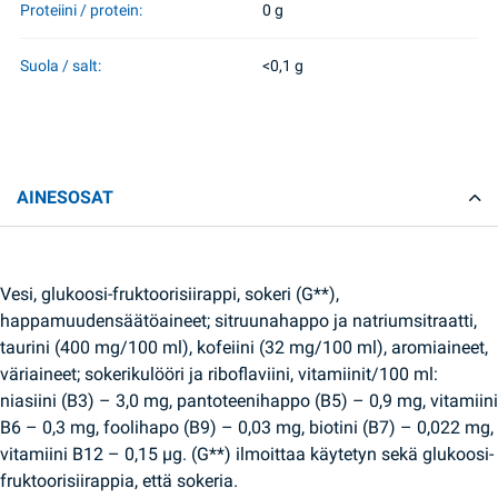
Proteiini / protein:
0 g
Suola / salt:
<0,1 g
AINESOSAT
Vesi, glukoosi-fruktoorisiirappi, sokeri (G**),
happamuudensäätöaineet; sitruunahappo ja natriumsitraatti,
taurini (400 mg/100 ml), kofeiini (32 mg/100 ml), aromiaineet,
väriaineet; sokerikulööri ja riboflaviini, vitamiinit/100 ml:
niasiini (B3) – 3,0 mg, pantoteenihappo (B5) – 0,9 mg, vitamiini
B6 – 0,3 mg, foolihapo (B9) – 0,03 mg, biotini (B7) – 0,022 mg,
vitamiini B12 – 0,15 µg. (G**) ilmoittaa käytetyn sekä glukoosi-
fruktoorisiirappia, että sokeria.