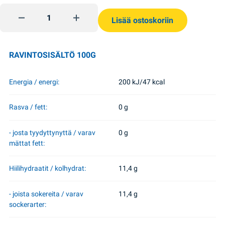
Alkoholiton energiajuoma 0,5l Obolon quantity
Lisää ostoskoriin
RAVINTOSISÄLTÖ 100G
Energia / energi:
200 kJ/47 kcal
Rasva / fett:
0 g
- josta tyydyttynyttä / varav
0 g
mättat fett:
Hiilihydraatit / kolhydrat:
11,4 g
- joista sokereita / varav
11,4 g
sockerarter: