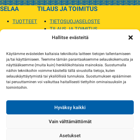
SELAA
TILAUS JA TOIMITUS
TUOTTEET
TIETOSUOJASELOSTE
TILAUS JA TOIMITUS
TOIMITUSEHDOT
Hallitse evästeitä
SOPILKA
Käytämme evästeiden kaltaisia tekniikoita laitteen tietojen tallentamiseen
ja/tai käyttämiseen. Teemme tämän parantaaksemme selauskokemusta ja
MYYMÄLÄT JA YHTEYSTIEDOT
näyttääksemme (muita kuin) henkilökohtaisia mainoksia. Suostumalla
USEIN KYSYTYT
näihin tekniikoihin voimme käsitellä tällä sivustolla tietoja, kuten
AJANKOHTAISTA
selauskäyttäytymistä tai yksilöllisiä tunnuksia. Suostumuksen epääminen
tai peruuttaminen voi vaikuttaa haitallisesti tiettyihin ominaisuuksiin ja
toimintoihin.
Tuotekuvat verkkosivustolla voivat poiketa ulkonäöltään todellisista tuotteista.
Tuotteiden saatavuus voi poiketa verkkokaupan tiedoista. Tarvittaessa otamme
yhteyttä ja sovimme korvaavista tuotteista.
Hyväksy kaikki
Vain välttämättömät
Asetukset
Copyright 2024 Sopilka.fi – kaikki oikeudet pidätetään