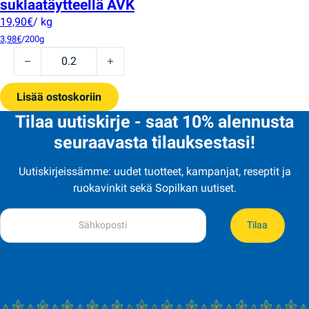
suklaatäytteellä AVK
19,90
€
/ kg
3,98
€
/200g
"Royal charm" kokonaisilla hasselpähkinöillä ja suklaatäytte
Lisää ostoskoriin
Tilaa uutiskirje - saat 10% alennusta
seuraavasta tilauksestasi!
Uutiskirjeissämme: uudet tuotteet, kampanjat, reseptit ja
ruokavinkit sekä Sopilkan uutiset.
Tilaa