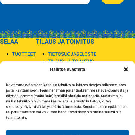
SELAA
TILAUS JA TOIMITUS
TUOTTEET
TIETOSUOJASELOSTE
TILAUS JA TOIMITUS
TOIMITUSEHDOT
Hallitse evästeitä
SOPILKA
Käytämme evästeiden kaltaisia tekniikoita laitteen tietojen tallentamiseen
ja/tai käyttämiseen. Teemme tämän parantaaksemme selauskokemusta ja
MYYMÄLÄT JA YHTEYSTIEDOT
näyttääksemme (muita kuin) henkilökohtaisia mainoksia. Suostumalla
USEIN KYSYTYT
näihin tekniikoihin voimme käsitellä tällä sivustolla tietoja, kuten
AJANKOHTAISTA
selauskäyttäytymistä tai yksilöllisiä tunnuksia. Suostumuksen epääminen
tai peruuttaminen voi vaikuttaa haitallisesti tiettyihin ominaisuuksiin ja
toimintoihin.
Tuotekuvat verkkosivustolla voivat poiketa ulkonäöltään todellisista tuotteista.
Tuotteiden saatavuus voi poiketa verkkokaupan tiedoista. Tarvittaessa otamme
yhteyttä ja sovimme korvaavista tuotteista.