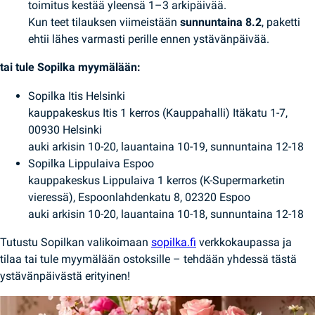
toimitus kestää yleensä 1–3 arkipäivää.
Kun teet tilauksen viimeistään
sunnuntaina 8.2
, paketti
ehtii lähes varmasti perille ennen ystävänpäivää.
tai tule Sopilka myymälään:
Sopilka Itis Helsinki
kauppakeskus Itis 1 kerros (Kauppahalli) Itäkatu 1-7,
00930 Helsinki
auki arkisin 10-20, lauantaina 10-19, sunnuntaina 12-18
Sopilka Lippulaiva Espoo
kauppakeskus Lippulaiva 1 kerros (K-Supermarketin
vieressä), Espoonlahdenkatu 8, 02320 Espoo
auki arkisin 10-20, lauantaina 10-18, sunnuntaina 12-18
Tutustu Sopilkan valikoimaan
sopilka.fi
verkkokaupassa ja
tilaa tai tule myymälään ostoksille – tehdään yhdessä tästä
ystävänpäivästä erityinen!