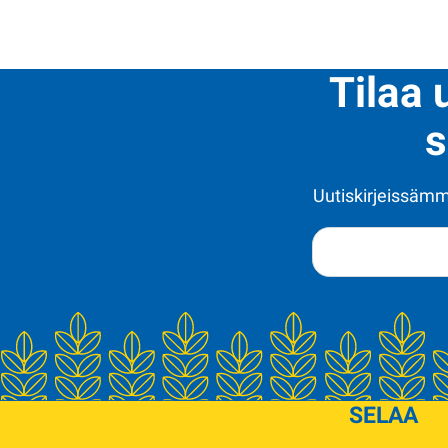
Tilaa 
s
Uutiskirjeissämme
SELAA