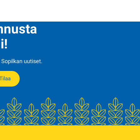
ennusta
i!
 Sopilkan uutiset.
Tilaa