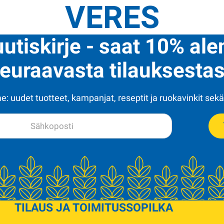
VERES
uutiskirje - saat 10% al
euraavasta tilauksestas
: uudet tuotteet, kampanjat, reseptit ja ruokavinkit sekä
TILAUS JA TOIMITUS
SOPILKA