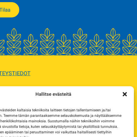
Tilaa
TEYSTIEDOT
Hallitse evästeitä
sta.
steiden kaltaisia tekniikoita laitteen tietojen tallentamiseen ja/tai
e korvaavista tuotteista.
en. Teemme tämän parantaaksemme selauskokemusta ja näyttääksemme
 henkilökohtaisia mainoksia. Suostumalla näihin tekniikoihin voimme
lä sivustolla tietoja, kuten selauskäyttäytymistä tai yksilöllisiä tunnuksia.
 epääminen tai peruuttaminen voi vaikuttaa haitallisesti tiettyihin