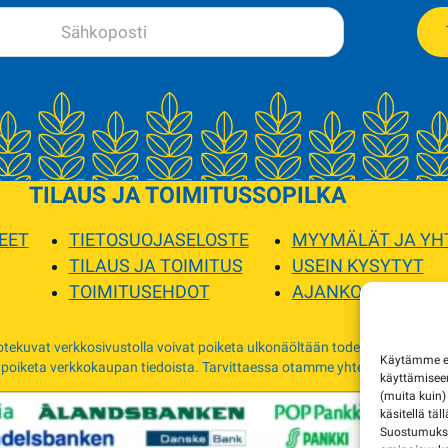
TILAUS JA TOIMITUS
SOPILKA
EET
TIETOSUOJASELOSTE
MYYMÄLÄT JA YH
TILAUS JA TOIMITUS
USEIN KYSYTYT
TOIMITUSEHDOT
AJANKOHTAISTA
tekuvat verkkosivustolla voivat poiketa ulkonäöltään todellisista tuottei
Käytämme evä
 poiketa verkkokaupan tiedoista. Tarvittaessa otamme yhteyttä ja sovimm
käyttämise
(muita kuin)
käsitellä täl
Suostumuksen