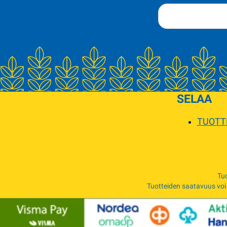
SELAA
TUOTT
Tuo
Tuotteiden saatavuus voi