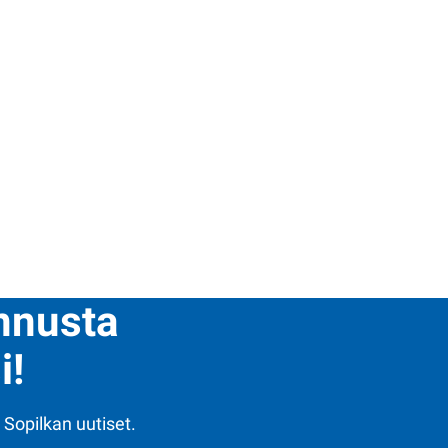
ennusta
i!
 Sopilkan uutiset.