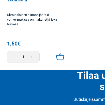
Ukrainalainen pistaasijäätelö
vohvelimukissa on makuhetki, joka
hurmaa.
1,50
€
Jäätelö Pistaasi 75g Tri Vedmedja määrä
Tilaa 
s
Uutiskirjeissämme