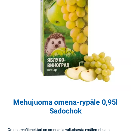
Mehujuoma omena-rypäle 0,95l
Sadochok
Omena-rypälenektari on omena- ja valkoisesta rypälemehusta