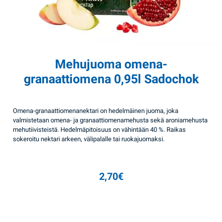
Mehujuoma omena-
granaattiomena 0,95l Sadochok
Omena-granaattiomenanektari on hedelmäinen juoma, joka
valmistetaan omena- ja granaattiomenamehusta sekä aroniamehusta
mehutiivisteistä. Hedelmäpitoisuus on vähintään 40 %. Raikas
sokeroitu nektari arkeen, välipalalle tai ruokajuomaksi.
2,70
€