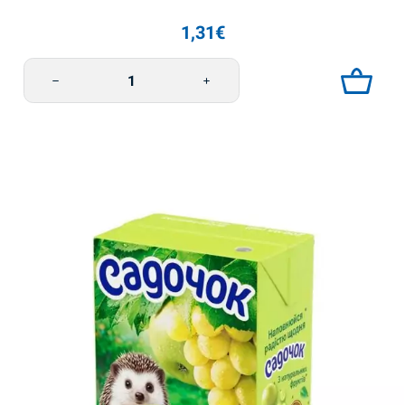
1,31
€
Omena-ananasmehu 200ml Sadochok määrä