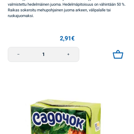
valmistettu hedelmäinen juoma. Hedelmäpitoisuus on vähintään 50 %.
Raikas sokeroitu mehupohjainen juoma arkeen, välipalalle tai
ruokajuomaksi.
2,91
€
Mehujuoma omena-rypäle 0,95l Sadochok määrä