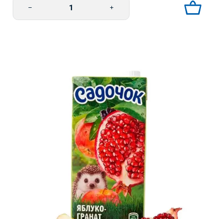
Omena-rypälemehu 200ml Sadochok määrä