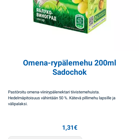
Omena-rypälemehu 200ml
Sadochok
Pastöroitu omena-viinirypälenektari tiivistemehuista.
Hedelmäpitoisuus vähintään 50 %. Kätevä pillimehu lapsille ja
välipalaksi.
1,31
€