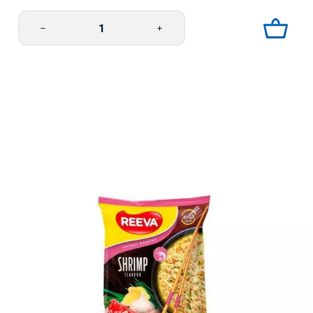
Pikapasta herkkusieni 70g Reeva määrä