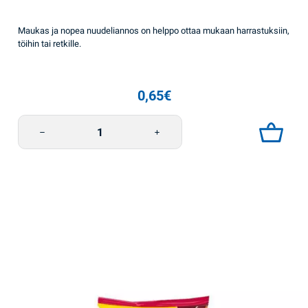
Maukas ja nopea nuudeliannos on helppo ottaa mukaan harrastuksiin,
töihin tai retkille.
0,65
€
Kananmakuinen nuudeli Asia 60g Reeva määrä