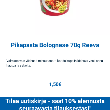
Pikapasta Bolognese 70g Reeva
Valmista vain viidessä minuutissa – kaada kuppiin kiehuva vesi, anna
hautua ja sekoita.
1,50
€
Tilaa uutiskirje - saat 10% alennusta
seuraavasta tilauksestasi!