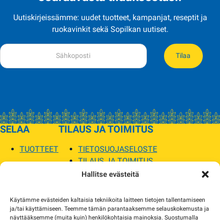
Uutiskirjeissämme: uudet tuotteet, kampanjat, reseptit ja
ruokavinkit sekä Sopilkan uutiset.
Tilaa
SELAA
TILAUS JA TOIMITUS
TUOTTEET
TIETOSUOJASELOSTE
TILAUS JA TOIMITUS
TOIMITUSEHDOT
Hallitse evästeitä
SOPILKA
Käytämme evästeiden kaltaisia tekniikoita laitteen tietojen tallentamiseen
ja/tai käyttämiseen. Teemme tämän parantaaksemme selauskokemusta ja
MYYMÄLÄT JA YHTEYSTIEDOT
näyttääksemme (muita kuin) henkilökohtaisia mainoksia. Suostumalla