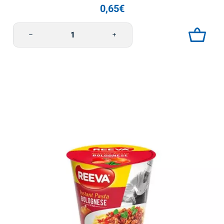
0,65
€
Ankanmakuinen nuudeli 60g Reeva määrä