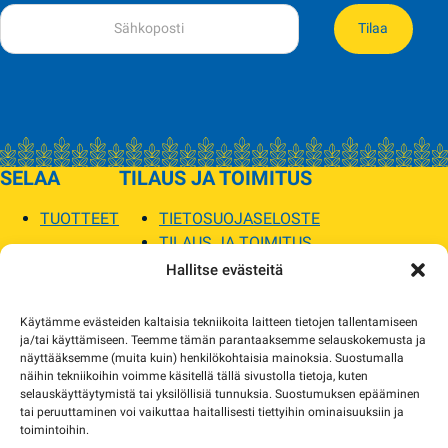
Tilaa
SELAA
TILAUS JA TOIMITUS
TUOTTEET
TIETOSUOJASELOSTE
TILAUS JA TOIMITUS
TOIMITUSEHDOT
Hallitse evästeitä
SOPILKA
Käytämme evästeiden kaltaisia tekniikoita laitteen tietojen tallentamiseen
ja/tai käyttämiseen. Teemme tämän parantaaksemme selauskokemusta ja
MYYMÄLÄT JA YHTEYSTIEDOT
näyttääksemme (muita kuin) henkilökohtaisia mainoksia. Suostumalla
USEIN KYSYTYT
näihin tekniikoihin voimme käsitellä tällä sivustolla tietoja, kuten
AJANKOHTAISTA
selauskäyttäytymistä tai yksilöllisiä tunnuksia. Suostumuksen epääminen
tai peruuttaminen voi vaikuttaa haitallisesti tiettyihin ominaisuuksiin ja
toimintoihin.
Tuotekuvat verkkosivustolla voivat poiketa ulkonäöltään todellisista tuotteista.