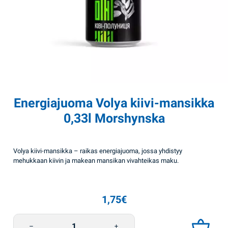
Energiajuoma Volya kiivi-mansikka
0,33l Morshynska
Volya kiivi-mansikka – raikas energiajuoma, jossa yhdistyy
mehukkaan kiivin ja makean mansikan vivahteikas maku.
1,75
€
Energiajuoma Volya kiivi-mansikka 0,33l Morshynska määrä