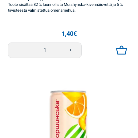
Tuote sisältää 82 % luonnollista Morshynska-kivennäisvettä ja 5 %
tiivisteestä valmistettua omenamehua.
1,40
€
Limonada omena 0,33l Morshynska määrä