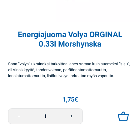
Energiajuoma Volya ORGINAL
0.33l Morshynska
Sana “volya” ukrainaksi tarkoittaa lähes samaa kuin suomeksi “sisu”,
eli sinnikkyyttä, tahdonvoimaa, peräänantamattomuutta,
lannistumattomuutta, lisäksi volya tarkoittaa myös vapautta.
1,75
€
Energiajuoma Volya ORGINAL 0.33l Morshynska määrä