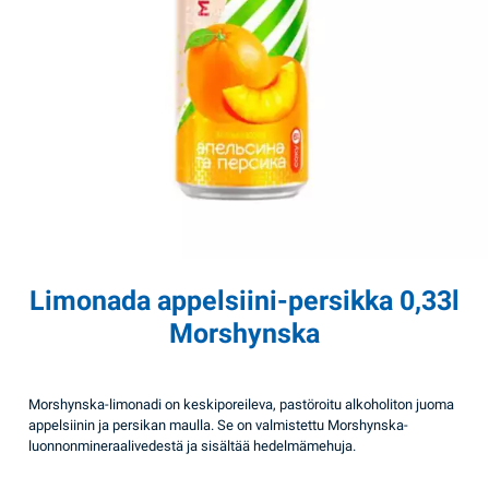
Limonada appelsiini-persikka 0,33l
Morshynska
Morshynska-limonadi on keskiporeileva, pastöroitu alkoholiton juoma
appelsiinin ja persikan maulla. Se on valmistettu Morshynska-
luonnonmineraalivedestä ja sisältää hedelmämehuja.