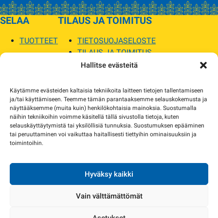
SELAA
TILAUS JA TOIMITUS
TUOTTEET
TIETOSUOJASELOSTE
TILAUS JA TOIMITUS
TOIMITUSEHDOT
Hallitse evästeitä
SOPILKA
Käytämme evästeiden kaltaisia tekniikoita laitteen tietojen tallentamiseen
ja/tai käyttämiseen. Teemme tämän parantaaksemme selauskokemusta ja
MYYMÄLÄT JA YHTEYSTIEDOT
näyttääksemme (muita kuin) henkilökohtaisia mainoksia. Suostumalla
USEIN KYSYTYT
näihin tekniikoihin voimme käsitellä tällä sivustolla tietoja, kuten
AJANKOHTAISTA
selauskäyttäytymistä tai yksilöllisiä tunnuksia. Suostumuksen epääminen
tai peruuttaminen voi vaikuttaa haitallisesti tiettyihin ominaisuuksiin ja
toimintoihin.
Tuotekuvat verkkosivustolla voivat poiketa ulkonäöltään todellisista tuotteista.
Tuotteiden saatavuus voi poiketa verkkokaupan tiedoista. Tarvittaessa otamme
yhteyttä ja sovimme korvaavista tuotteista.
Hyväksy kaikki
Vain välttämättömät
Asetukset