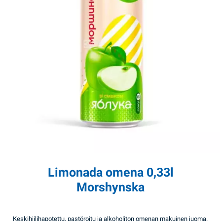
Limonada omena 0,33l
Morshynska
Keskihiilihapotettu, pastöroitu ja alkoholiton omenan makuinen juoma.