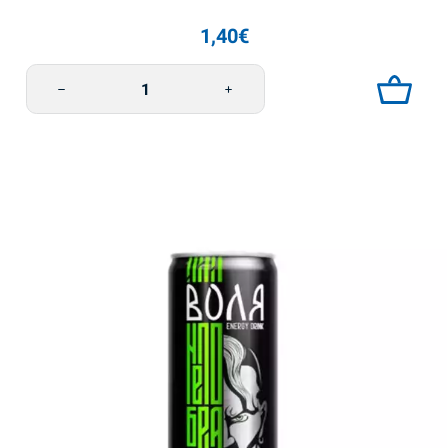
1,40
€
Limonada appelsiini-persikka 0,33l Morshynska määrä