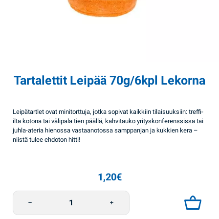
Tartalettit Leipää 70g/6kpl Lekorna
Leipätartlet ovat minitorttuja, jotka sopivat kaikkiin tilaisuuksiin: treffi-
ilta kotona tai välipala tien päällä, kahvitauko yrityskonferenssissa tai
juhla-ateria hienossa vastaanotossa samppanjan ja kukkien kera –
niistä tulee ehdoton hitti!
1,20
€
Tartalettit Leipää 70g/6kpl Lekorna määrä