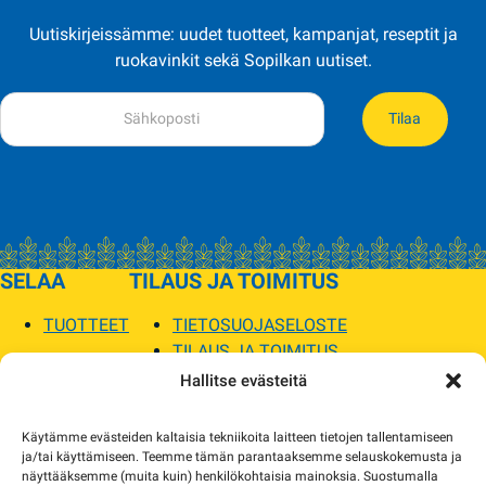
Uutiskirjeissämme: uudet tuotteet, kampanjat, reseptit ja
ruokavinkit sekä Sopilkan uutiset.
Tilaa
SELAA
TILAUS JA TOIMITUS
TUOTTEET
TIETOSUOJASELOSTE
TILAUS JA TOIMITUS
TOIMITUSEHDOT
Hallitse evästeitä
SOPILKA
Käytämme evästeiden kaltaisia tekniikoita laitteen tietojen tallentamiseen
ja/tai käyttämiseen. Teemme tämän parantaaksemme selauskokemusta ja
MYYMÄLÄT JA YHTEYSTIEDOT
näyttääksemme (muita kuin) henkilökohtaisia mainoksia. Suostumalla