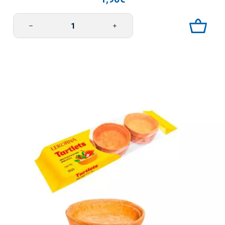
Vohvelikakkulevyt 90g Vadelma Lekorna määrä