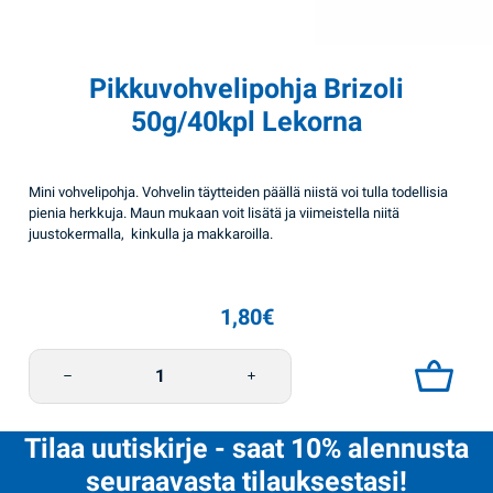
Pikkuvohvelipohja Brizoli
50g/40kpl Lekorna
Mini vohvelipohja. Vohvelin täytteiden päällä niistä voi tulla todellisia
pienia herkkuja. Maun mukaan voit lisätä ja viimeistella niitä
juustokermalla, kinkulla ja makkaroilla.
1,80
€
Pikkuvohvelipohja Brizoli 50g/40kpl Lekorna määrä
Tilaa uutiskirje - saat 10% alennusta
seuraavasta tilauksestasi!