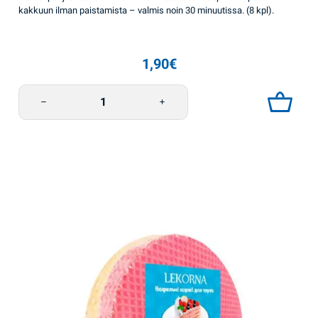
kakkuun ilman paistamista – valmis noin 30 minuutissa. (8 kpl).
1,90
€
Vohvelikakkulevyt Kaakao 90g Lekorna määrä