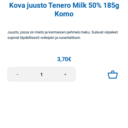
Kova juusto Tenero Milk 50% 185g
Komo
Juusto, jossa on mieto ja kermaisen pehmeä maku. Sulavat viipaleet
sopivat täydellisesti voileipiin ja ruoanlaittoon.
3,70
€
Kova juusto Tenero Milk 50% 185g Komo määrä