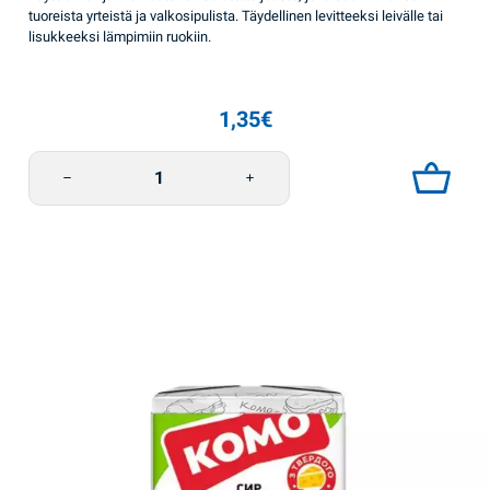
tuoreista yrteistä ja valkosipulista. Täydellinen levitteeksi leivälle tai
lisukkeeksi lämpimiin ruokiin.
1,35
€
Sulatejuustopala Valkosipuli ja yrtit 75g Komo määrä