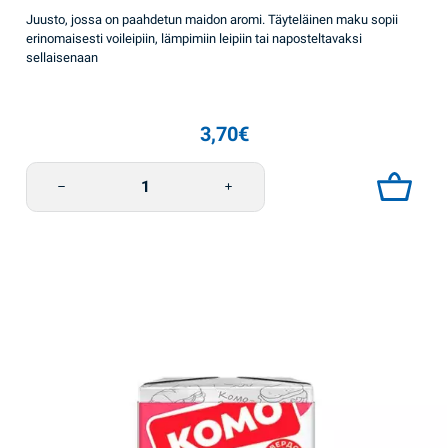
Juusto, jossa on paahdetun maidon aromi. Täyteläinen maku sopii
erinomaisesti voileipiin, lämpimiin leipiin tai naposteltavaksi
sellaisenaan
3,70
€
Kova juusto 185g "Kantri" uunimaito 50% Komo määrä