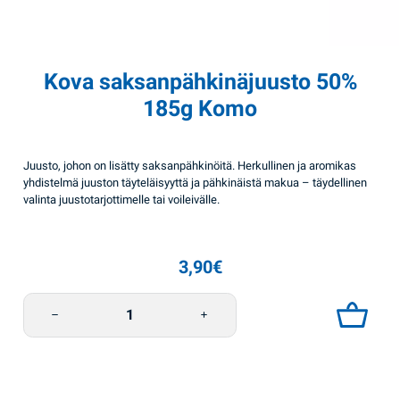
Kova saksanpähkinäjuusto 50%
185g Komo
Juusto, johon on lisätty saksanpähkinöitä. Herkullinen ja aromikas
yhdistelmä juuston täyteläisyyttä ja pähkinäistä makua – täydellinen
valinta juustotarjottimelle tai voileivälle.
3,90
€
Kova saksanpähkinäjuusto 50% 185g Komo määrä