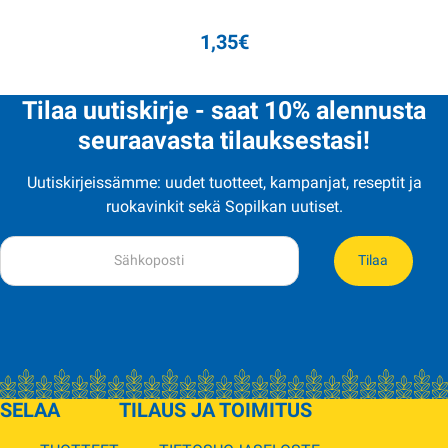
1,35
€
Tilaa uutiskirje - saat 10% alennusta
seuraavasta tilauksestasi!
Uutiskirjeissämme: uudet tuotteet, kampanjat, reseptit ja
ruokavinkit sekä Sopilkan uutiset.
Tilaa
SELAA
TILAUS JA TOIMITUS