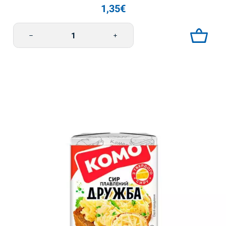
1,35
€
Sulatejuustopala Hollantilainen 75g Komo määrä