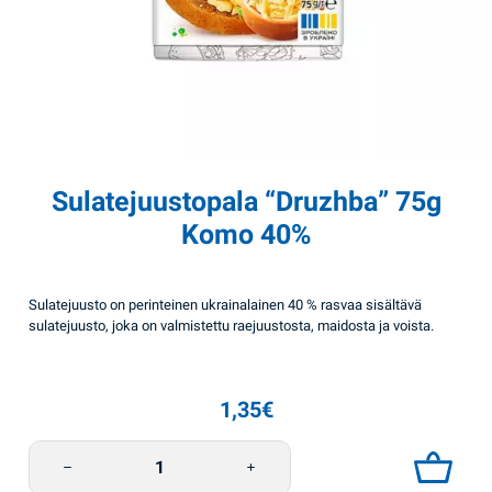
Sulatejuustopala “Druzhba” 75g
Komo 40%
Sulatejuusto on perinteinen ukrainalainen 40 % rasvaa sisältävä
sulatejuusto, joka on valmistettu raejuustosta, maidosta ja voista.
1,35
€
Sulatejuustopala "Druzhba" 75g Komo 40% määrä