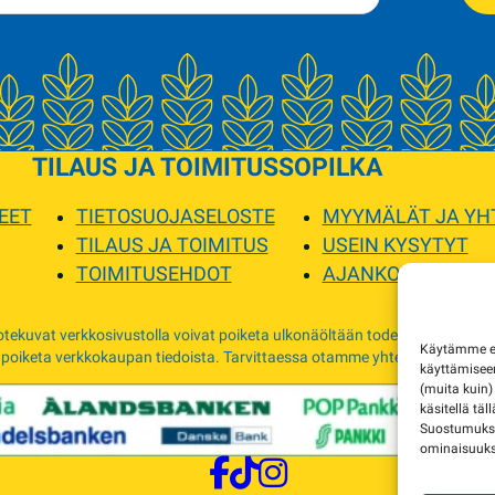
TILAUS JA TOIMITUS
SOPILKA
EET
TIETOSUOJASELOSTE
MYYMÄLÄT JA YH
TILAUS JA TOIMITUS
USEIN KYSYTYT
TOIMITUSEHDOT
AJANKOHTAISTA
tekuvat verkkosivustolla voivat poiketa ulkonäöltään todellisista tuottei
Käytämme evä
 poiketa verkkokaupan tiedoista. Tarvittaessa otamme yhteyttä ja sovimm
käyttämise
(muita kuin)
käsitellä täl
Suostumuksen
ominaisuuksi