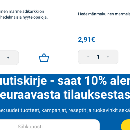
inen marmeladikarkki on
Hedelmänmakuinen marmela
 hedelmäisiä hyytelöpaloja.
2,91
€
Marmeladikuulat Feeria 
di Kaleidoskop 220g määrä
uutiskirje - saat 10% al
euraavasta tilauksestas
: uudet tuotteet, kampanjat, reseptit ja ruokavinkit sekä