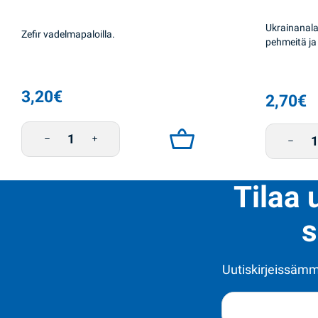
Ukrainanala
Zefir vadelmapaloilla.
pehmeitä ja
3,20
€
2,70
€
Zefir vadelma 240g Klim määrä
Marmela
Tilaa 
s
Uutiskirjeissämme