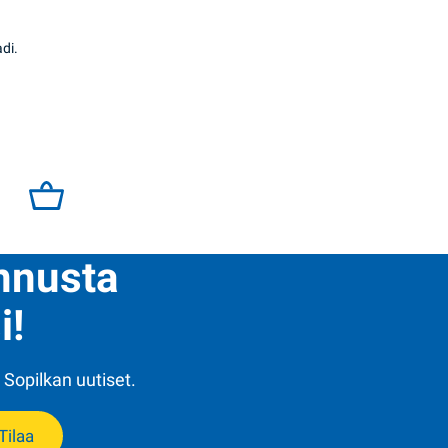
di.
245g määrä
ennusta
i!
 Sopilkan uutiset.
Tilaa