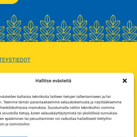
TEYSTIEDOT
Hallitse evästeitä
sta.
steiden kaltaisia tekniikoita laitteen tietojen tallentamiseen ja/tai
e korvaavista tuotteista.
en. Teemme tämän parantaaksemme selauskokemusta ja näyttääksemme
 henkilökohtaisia mainoksia. Suostumalla näihin tekniikoihin voimme
lä sivustolla tietoja, kuten selauskäyttäytymistä tai yksilöllisiä tunnuksia.
 epääminen tai peruuttaminen voi vaikuttaa haitallisesti tiettyihin
in ja toimintoihin.