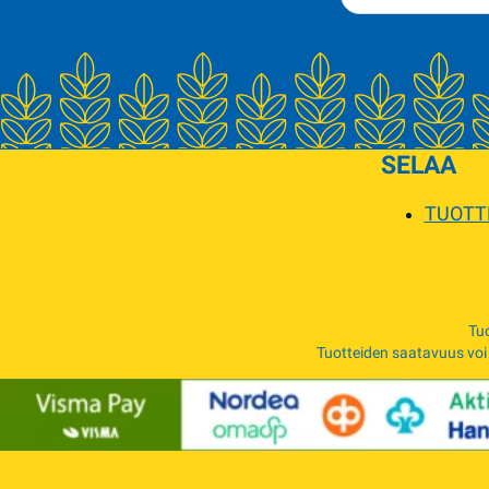
SELAA
TUOTT
Tuo
Tuotteiden saatavuus voi