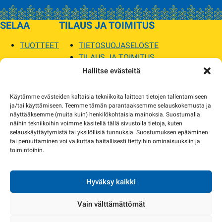
SELAA
TILAUS JA TOIMITUS
TUOTTEET
TIETOSUOJASELOSTE
TILAUS JA TOIMITUS
TOIMITUSEHDOT
Hallitse evästeitä
SOPILKA
Käytämme evästeiden kaltaisia tekniikoita laitteen tietojen tallentamiseen
ja/tai käyttämiseen. Teemme tämän parantaaksemme selauskokemusta ja
MYYMÄLÄT JA YHTEYSTIEDOT
näyttääksemme (muita kuin) henkilökohtaisia mainoksia. Suostumalla
USEIN KYSYTYT
näihin tekniikoihin voimme käsitellä tällä sivustolla tietoja, kuten
AJANKOHTAISTA
selauskäyttäytymistä tai yksilöllisiä tunnuksia. Suostumuksen epääminen
tai peruuttaminen voi vaikuttaa haitallisesti tiettyihin ominaisuuksiin ja
toimintoihin.
Tuotekuvat verkkosivustolla voivat poiketa ulkonäöltään todellisista tuotteista.
Tuotteiden saatavuus voi poiketa verkkokaupan tiedoista. Tarvittaessa otamme
yhteyttä ja sovimme korvaavista tuotteista.
Hyväksy kaikki
Vain välttämättömät