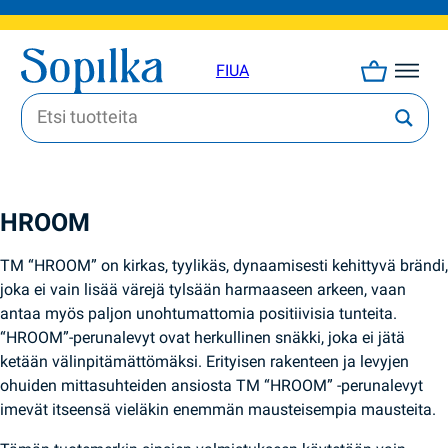
FI
UA
HROOM
TM “HROOM” on kirkas, tyylikäs, dynaamisesti kehittyvä brändi,
joka ei vain lisää värejä tylsään harmaaseen arkeen, vaan
antaa myös paljon unohtumattomia positiivisia tunteita.
“HROOM”-perunalevyt ovat herkullinen snäkki, joka ei jätä
ketään välinpitämättömäksi. Erityisen rakenteen ja levyjen
ohuiden mittasuhteiden ansiosta TM “HROOM” -perunalevyt
imevät itseensä vieläkin enemmän mausteisempia mausteita.