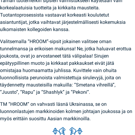
Tämän tuotemerkin sipsien valmistukseen käytetään vain
korkealaatuisia tuotteita ja kirkkaita mausteita.
Tuotantoprosessista vastaavat korkeasti koulutetut
asiantuntijat, jotka vaihtavat järjestelmällisesti kokemuksia
ulkomaisten kollegoiden kanssa.
Valitsemalla “HROOM”-sipsit jokainen valitsee oman
tunnelmansa ja erikoisen makunsa! Ne, jotka haluavat erottua
joukosta, ovat jo arvostaneet tätä välipalaa! Sirujen
epätyypillinen muoto ja kirkkaat pakkaukset eivät jätä
omistajaa huomaamatta juhlissa. Kuvittele vain ohuita
luonnollisista perunoista valmistettuja sirulevyjä, joita on
täydennetty mausteisilla makuilla: “Smetana vihreillä”,
“Juusto”, “Rapu” ja “Shashlyk” ja “Pekoni”.
TM “HROOM” on vahvasti läsnä Ukrainassa, se on
luonnonlastujen markkinoiden kolmen johtajan joukossa ja on
myös erittäin suosittu Aasian markkinoilla.