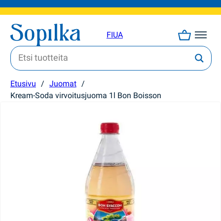
FI
UA
Etusivu
/
Juomat
/
Kream-Soda virvoitusjuoma 1l Bon Boisson