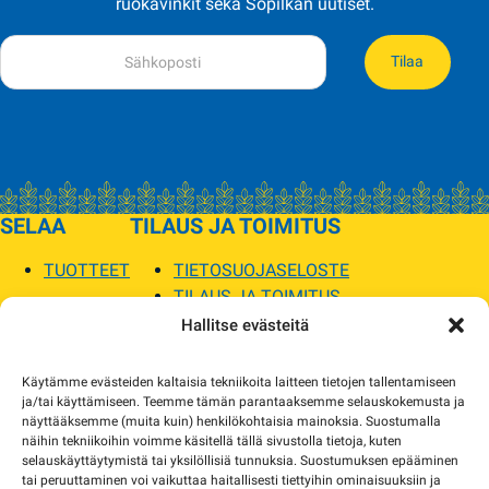
ruokavinkit sekä Sopilkan uutiset.
Tilaa
SELAA
TILAUS JA TOIMITUS
TUOTTEET
TIETOSUOJASELOSTE
TILAUS JA TOIMITUS
TOIMITUSEHDOT
Hallitse evästeitä
SOPILKA
Käytämme evästeiden kaltaisia tekniikoita laitteen tietojen tallentamiseen
ja/tai käyttämiseen. Teemme tämän parantaaksemme selauskokemusta ja
MYYMÄLÄT JA YHTEYSTIEDOT
näyttääksemme (muita kuin) henkilökohtaisia mainoksia. Suostumalla
USEIN KYSYTYT
näihin tekniikoihin voimme käsitellä tällä sivustolla tietoja, kuten
AJANKOHTAISTA
selauskäyttäytymistä tai yksilöllisiä tunnuksia. Suostumuksen epääminen
tai peruuttaminen voi vaikuttaa haitallisesti tiettyihin ominaisuuksiin ja