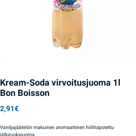
Kream-Soda virvoitusjuoma 1l
Bon Boisson
2,91
€
Vaniljajäätelön makuinen aromaattinen hiilihapotettu
jälkiruokajuoma.