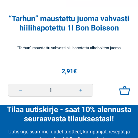
“Tarhun” maustettu juoma vahvasti
hiilihapotettu 1l Bon Boisson
“Tarhun” maustettu vahvasti hiilihapotettu alkoholiton juoma.
2,91
€
"Tarhun" maustettu juoma vahvasti hiilihapotettu 1l Bon Boisson quantit
Tilaa uutiskirje - saat 10% alennusta
seuraavasta tilauksestasi!
Uutiskirjeissämme: uudet tuotteet, kampanjat, reseptit ja