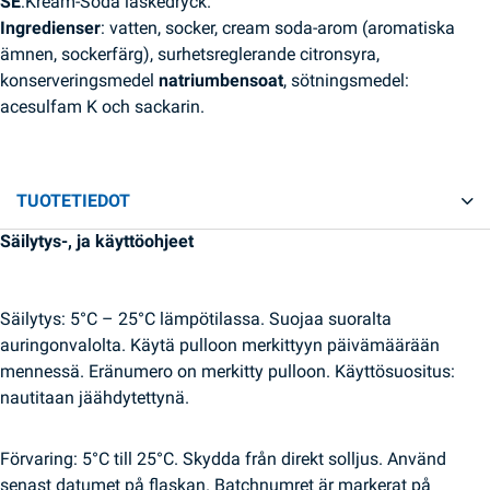
SE
:Kream-Soda läskedryck.
Ingredienser
: vatten, socker, cream soda-arom (aromatiska
ämnen, sockerfärg), surhetsreglerande citronsyra,
konserveringsmedel
natriumbensoat
, sötningsmedel:
acesulfam K och sackarin.
TUOTETIEDOT
Säilytys-, ja käyttöohjeet
Säilytys: 5°C – 25°C lämpötilassa. Suojaa suoralta
auringonvalolta. Käytä pulloon merkittyyn päivämäärään
mennessä. Eränumero on merkitty pulloon. Käyttösuositus:
nautitaan jäähdytettynä.
Förvaring: 5°C till 25°C. Skydda från direkt solljus. Använd
senast datumet på flaskan. Batchnumret är markerat på