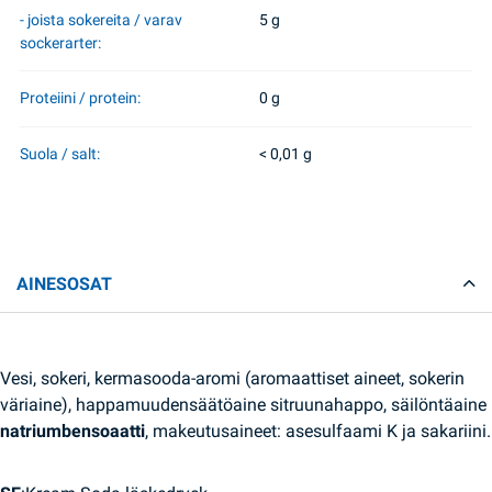
- joista sokereita / varav
5 g
sockerarter:
Proteiini / protein:
0 g
Suola / salt:
< 0,01 g
AINESOSAT
Vesi, sokeri, kermasooda-aromi (aromaattiset aineet, sokerin
väriaine), happamuudensäätöaine sitruunahappo, säilöntäaine
natriumbensoaatti
, makeutusaineet: asesulfaami K ja sakariini.