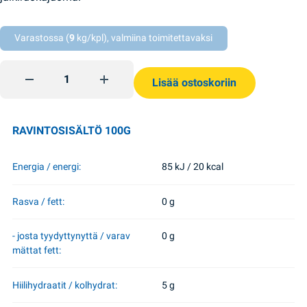
Varastossa (
9
kg/kpl), valmiina toimitettavaksi
Kream-Soda virvoitusjuoma 1l Bon Boisson quantity
Lisää ostoskoriin
RAVINTOSISÄLTÖ 100G
Energia / energi:
85 kJ / 20 kcal
Rasva / fett:
0 g
- josta tyydyttynyttä / varav
0 g
mättat fett:
Hiilihydraatit / kolhydrat:
5 g